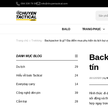
Bỏ
094 336 79 39
info@chuyentactical.com
qua
nội
Tìm
kiếm:
dung
BALO
TRANG PHỤC
Trang chủ
Trekking
Backpacker là gì? Địa điểm mua phụ kiện du lịch bụi uy
Back
DANH MỤC BLOG
tín
Du lịch
29
Hiểu về balo Tactical
24
16/12/2020
|
by
N
Everyday carry
14
Công nghệ đèn pin
39
Hình thức đi d
sôi động và th
Cắm trại
28
hợp ngay tron