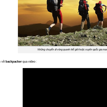
Những chuyến đi vòng quanh thế giới hoặc xuyên quốc gia man
m về
backpacker
qua video :