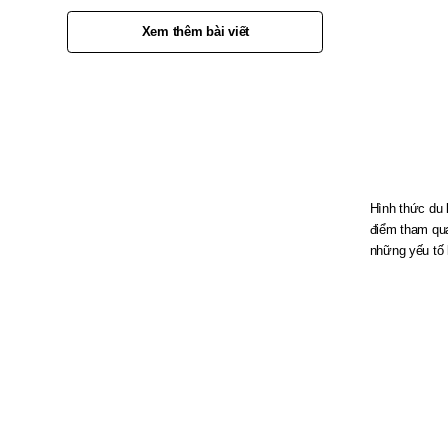
Xem thêm bài viết
Hình thức du l
điểm tham quan
những yếu tố 