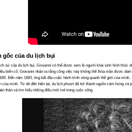
 gốc của du lịch bụi
lịch sử của du lịch bụi, Giovanni có thể được xem là người khai sinh hình thức d
nhiều biến cố, Giovanni nhận ra rằng công việc này không thể thỏa mãn được đ
85. Đến năm 1693, ông bắt đầu cuộc hành trình vòng quanh thế giới của mình, ké
nh của mình. Từ đó đến hiện tại, du lịch phượt đã trở thành nguồn cảm hứng và p
n thân và tìm hiểu những điều mới mẻ trong cuộc sống.