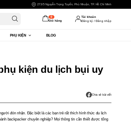
273/5 Nguyễn Trọng Tuyển, Phú Nhuận, TP. Hồ Chí Minh
0
Tài khoản
Giỏ hàng
Đăng ký / Đăng nhập
PHỤ KIỆN
BLOG
Đăng nhập
Đăng ký
hụ kiện du lịch bụi uy
Chia sẻ bài viết
ười đón nhận. Đặc biệt là các bạn trẻ rất thích hình thức du lịch
hành backpacker chuyên nghiệp? Mọi thông tin cần thiết được tổng