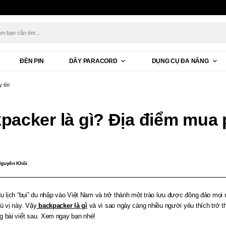
ĐÈN PIN
DÂY PARACORD
DỤNG CỤ ĐA NĂNG
 tín
packer là gì? Địa điểm mua p
guyên Khôi
u lịch “bụi” du nhập vào Việt Nam và trở thành một trào lưu được đông đảo mọi ng
ú vị này. Vậy
backpacker là gì
và vì sao ngày càng nhiều người yêu thích trở t
g bài viết sau. Xem ngay bạn nhé!