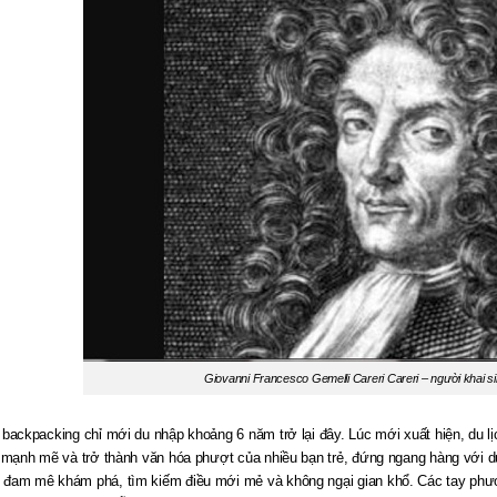
Giovanni Francesco Gemelli Careri Careri – người khai s
 backpacking chỉ mới du nhập khoảng 6 năm trở lại đây. Lúc mới xuất hiện, du lịc
n mạnh mẽ và trở thành văn hóa phượt của nhiều bạn trẻ, đứng ngang hàng với d
đam mê khám phá, tìm kiếm điều mới mẻ và không ngại gian khổ. Các tay phượt