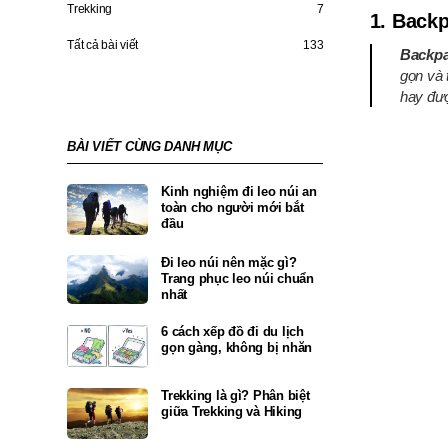
Trekking
7
1. Backp
Tất cả bài viết
133
Backpa
gọn và 
hay đượ
BÀI VIẾT CÙNG DANH MỤC
Kinh nghiệm đi leo núi an
toàn cho người mới bắt
đầu
Đi leo núi nên mặc gì?
Trang phục leo núi chuẩn
nhất
6 cách xếp đồ đi du lịch
gọn gàng, không bị nhăn
Trekking là gì? Phân biệt
giữa Trekking và Hiking