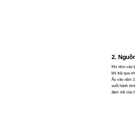
2. Nguồn
Khi nhìn vào 
khi trải qua 
Âu vào năm 16
suốt hành trì
đam mê của bả