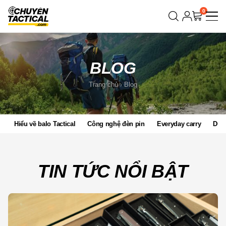
Bỏ
0
qua
nội
dung
BLOG
Trang chủ
Blog
Hiểu về balo Tactical
Công nghệ đèn pin
Everyday carry
Du l
TIN TỨC NỔI BẬT