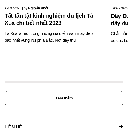
19/10/2025
|
by
Nguyên Khôi
19/10/2025
Tất tần tật kinh nghiệm du lịch Tà
Dây Dù
Xùa chi tiết nhất 2023
dây dù
Tà Xùa là một trong những địa điểm săn mây đẹp
Chắc hẳn
bậc nhất vùng núi phía Bắc. Nơi đây thu
dù các lo
Xem thêm
LIÊN HỆ