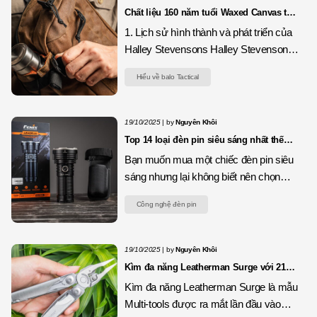
Chất liệu 160 năm tuổi Waxed Canvas từ
Halley Stevensons
1. Lịch sử hình thành và phát triển của
Halley Stevensons Halley Stevensons
ra đời năm 1864 tại Dundee – thành
Hiểu về balo Tactical
19/10/2025
|
by
Nguyên Khôi
Top 14 loại đèn pin siêu sáng nhất thế
giới
Bạn muốn mua một chiếc đèn pin siêu
sáng nhưng lại không biết nên chọn
mẫu nào? Vậy hãy tham
Công nghệ đèn pin
19/10/2025
|
by
Nguyên Khôi
Kìm đa năng Leatherman Surge với 21
chức năng
Kìm đa năng Leatherman Surge là mẫu
Multi-tools được ra mắt lần đầu vào