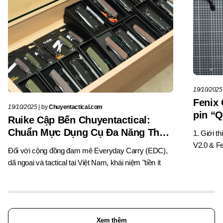
19/10/2025
Fenix 
19/10/2025
|
by
Chuyentactical.com
pin “
Ruike Cập Bến Chuyentactical:
Chuẩn Mực Dụng Cụ Đa Năng Thực
1. Giới t
Dụng
V2.0 & Fe
Đối với cộng đồng đam mê Everyday Carry (EDC),
dã ngoại và tactical tại Việt Nam, khái niệm "tiền ít
Xem thêm