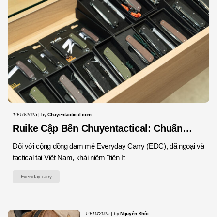
19/10/2025
|
by
Chuyentactical.com
Ruike Cập Bến Chuyentactical: Chuẩn
Mực Dụng Cụ Đa Năng Thực Dụng
Đối với cộng đồng đam mê Everyday Carry (EDC), dã ngoại và
tactical tại Việt Nam, khái niệm "tiền ít
Everyday carry
19/10/2025
|
by
Nguyên Khôi