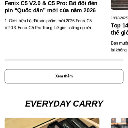
Fenix C5 V2.0 & C5 Pro: Bộ đôi đèn
pin “Quốc dân” mới của năm 2026
19/10/2025
1. Giới thiệu bộ đôi sản phẩm mới 2026 Fenix C5
Top 14
V2.0 & Fenix C5 Pro Trong thế giới những người
thế gi
Bạn muốn
lại không
Xem thêm
EVERYDAY CARRY