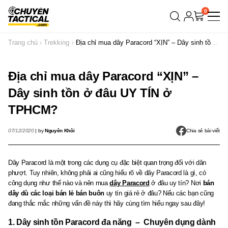
Bỏ
0
qua
nội
Trang chủ
Trekking
Địa chỉ mua dây Paracord “XỊN” – Dây sinh tồn
dung
ở đâu UY TÍN ở TPHCM?
Địa chỉ mua dây Paracord “XỊN” –
Dây sinh tồn ở đâu UY TÍN ở
TPHCM?
07/12/2020
|
by
Nguyên Khôi
Chia sẻ bài viết
Dây Paracord là một trong các dụng cụ đặc biệt quan trọng đối với dân
phượt. Tuy nhiên, không phải ai cũng hiểu rõ về dây Paracord là gì, có
công dụng như thế nào và nên mua
dây Paracord
ở đâu uy tín? Nơi
bán
dây dù các loại bán lẻ bán buôn
uy tín giá rẻ ở đâu? Nếu các bạn cũng
đang thắc mắc những vấn đề này thì hãy cùng tìm hiểu ngay sau đây!
1. Dây sinh tồn Paracord đa năng – Chuyên dụng dành