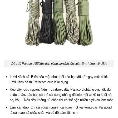
Dây dù Paracord 550lbs đan vòng tay sinh tồn cuộn 5m, hàng mỹ USA
Lưới đánh cá: Biến hóa một chút thôi các bạn đã có ngay một chiếc
lưới đánh cá từ Paracord cực hữu dụng
Kéo dây, cứu người: Nếu mua được dây Paracord chất lượng tốt, đủ
chắc chắn
,
các bạn có thể sử dụng chúng để kéo một ai đó ra khỏi hố,
ao, hồ,… Nếu dây không đủ chắc thì có thể bện nhiều sợi vào làm một.
Làm cán dao: Chỉ cần quấn quanh cán dao một vài vòng dây Paracord
là cán dao đã chắc chắn và có độ bám tốt hơn