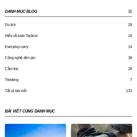
DANH MỤC BLOG
Du lịch
29
Hiểu về balo Tactical
24
Everyday carry
14
Công nghệ đèn pin
39
Cắm trại
28
Trekking
7
Tất cả bài viết
133
BÀI VIẾT CÙNG DANH MỤC