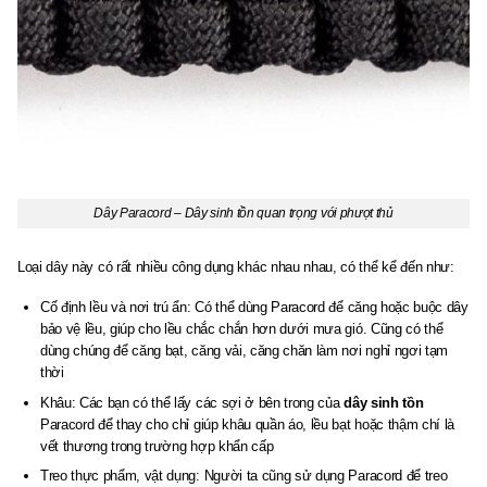
Dây Paracord – Dây sinh tồn quan trọng với phượt thủ
Loại dây này có rất nhiều công dụng khác nhau nhau, có thể kể đến như:
Cố định lều và nơi trú ẩn: Có thể dùng Paracord để căng hoặc buộc dây
bảo vệ lều, giúp cho lều chắc chắn hơn dưới mưa gió. Cũng có thể
dùng chúng để căng bạt, căng vải, căng chăn làm nơi nghỉ ngơi tạm
thời
Khâu: Các bạn có thể lấy các sợi ở bên trong của
dây sinh tồn
Paracord để thay cho chỉ giúp khâu quần áo, lều bạt hoặc thậm chí là
vết thương trong trường hợp khẩn cấp
Treo thực phẩm, vật dụng: Người ta cũng sử dụng Paracord để treo