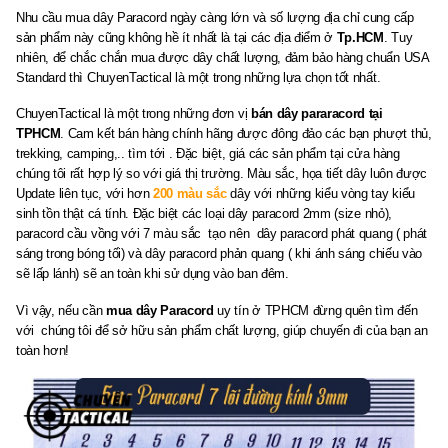
Nhu cầu mua dây Paracord ngày càng lớn và số lượng địa chỉ cung cấp
sản phẩm này cũng không hề ít nhất là tại các địa điểm ở
Tp.HCM
. Tuy
nhiên, để chắc chắn mua được dây chất lượng, đảm bảo hàng chuẩn USA
Standard thì ChuyenTactical là một trong những lựa chọn tốt nhất.
ChuyenTactical là một trong những đơn vị
bán dây pararacord tại
TPHCM
. Cam kết bán hàng chính hãng được đông đảo các bạn phượt thủ,
trekking, camping,.. tìm tới . Đặc biệt, giá các sản phẩm tại cửa hàng
chúng tôi rất hợp lý so với giá thị trường. Màu sắc, họa tiết dây luôn được
Update liên tục, với hơn
200 màu sắc
dây với những kiểu vòng tay kiểu
sinh tồn thật cá tính. Đặc biệt các loại dây paracord 2mm (size nhỏ),
paracord cầu vồng với 7 màu sắc tạo nên dây paracord phát quang ( phát
sáng trong bóng tối) và dây paracord phản quang ( khi ánh sáng chiếu vào
sẽ lấp lánh) sẽ an toàn khi sử dụng vào ban đêm.
Vì vậy, nếu cần
mua dây Paracord
uy tín ở TPHCM đừng quên tìm đến
với chúng tôi để sở hữu sản phẩm chất lượng, giúp chuyến đi của bạn an
toàn hơn!