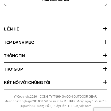
LIÊN HỆ
TOP DANH MỤC
THÔNG TIN
TRỢ GIÚP
KẾT NỐI VỚI CHÚNG TÔI
@Copyright 2026
– CÔNG TY TNHH SAIGON OUTDOOR GEAR
Mã số doanh nghiệp 0315038790 do sở KH & ĐT TP.HCM cấp ngày 10/05/2018
| Địa chỉ: 33 Đường Số 2, P.Bảy Hiền, TP.HCM, Việt Nam