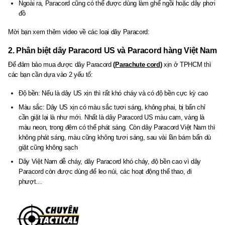
Ngoài ra, Paracord cũng có thể được dùng làm ghế ngồi hoặc dây phơi
đồ
Mời bạn xem thêm video về các loại dây Paracord:
2. Phân biệt dây Paracord US và Paracord hàng Việt Nam
Để đảm bảo mua được dây Paracord
(
Parachute cord
)
xịn ở TPHCM thì
các bạn cần dựa vào 2 yếu tố:
Độ bền: Nếu là dây US xịn thì rất khó cháy và có độ bền cực kỳ cao
Màu sắc: Dây US xịn có màu sắc tươi sáng, không phai, bị bẩn chỉ
cần giặt lại là như mới. Nhất là dây Paracord US màu cam, vàng là
màu neon, trong đêm có thể phát sáng. Còn dây Paracord Việt Nam thì
không phát sáng, màu cũng không tươi sáng, sau vài lần bám bẩn dù
giặt cũng không sạch
Dây Việt Nam dễ cháy, dây Paracord khó cháy, độ bền cao vì dây
Paracord còn được dùng để leo núi, các hoạt động thể thao, đi
phượt…