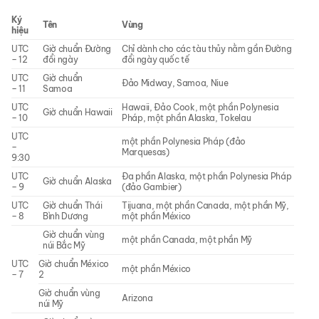
Ký
Tên
Vùng
hiệu
UTC
Giờ chuẩn Đường
Chỉ dành cho các tàu thủy nằm gần Đường
– 12
đổi ngày
đổi ngày quốc tế
UTC
Giờ chuẩn
Đảo Midway, Samoa, Niue
– 11
Samoa
UTC
Hawaii, Đảo Cook, một phần Polynesia
Giờ chuẩn Hawaii
– 10
Pháp, một phần Alaska, Tokelau
UTC
một phần Polynesia Pháp (đảo
–
Marquesas)
9:30
UTC
Đa phần Alaska, một phần Polynesia Pháp
Giờ chuẩn Alaska
– 9
(đảo Gambier)
UTC
Giờ chuẩn Thái
Tijuana, một phần Canada, một phần Mỹ,
– 8
Bình Dương
một phần México
Giờ chuẩn vùng
một phần Canada, một phần Mỹ
núi Bắc Mỹ
UTC
Giờ chuẩn México
một phần México
– 7
2
Giờ chuẩn vùng
Arizona
núi Mỹ