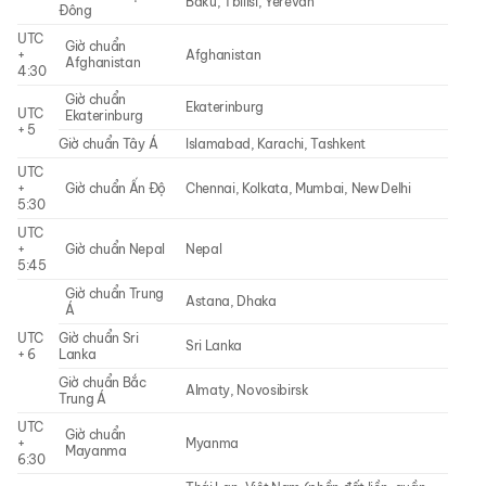
Baku, Tbilisi, Yerevan
Đông
UTC
Giờ chuẩn
+
Afghanistan
Afghanistan
4:30
Giờ chuẩn
Ekaterinburg
UTC
Ekaterinburg
+ 5
Giờ chuẩn Tây Á
Islamabad, Karachi, Tashkent
UTC
+
Giờ chuẩn Ấn Độ
Chennai, Kolkata, Mumbai, New Delhi
5:30
UTC
+
Giờ chuẩn Nepal
Nepal
5:45
Giờ chuẩn Trung
Astana, Dhaka
Á
UTC
Giờ chuẩn Sri
Sri Lanka
+ 6
Lanka
Giờ chuẩn Bắc
Almaty, Novosibirsk
Trung Á
UTC
Giờ chuẩn
+
Myanma
Mayanma
6:30