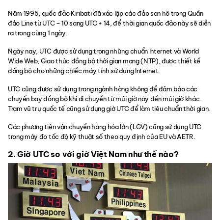
Năm 1995, quốc đảo Kiribati đã xác lập các đảo san hô trong Quần
đảo Line từ UTC – 10 sang UTC + 14, để thời gian quốc đảo này sẽ diễn
ra trong cùng 1 ngày.
Ngày nay, UTC được sử dụng trong những chuẩn Internet và World
Wide Web, Giao thức đồng bộ thời gian mạng (NTP), được thiết kế
đồng bộ cho những chiếc máy tính sử dụng Internet.
UTC cũng được sử dụng trong ngành hàng không để đảm bảo các
chuyến bay đồng bộ khi di chuyển từ múi giờ này đến múi giờ khác.
Trạm vũ trụ quốc tế cũng sử dụng giờ UTC để làm tiêu chuẩn thời gian.
Các phương tiện vận chuyển hàng hóa lớn (LGV) cũng sử dụng UTC
trong máy đo tốc độ kỹ thuật số theo quy định của EU và AETR.
2. Giờ UTC so với giờ Việt Nam như thế nào?