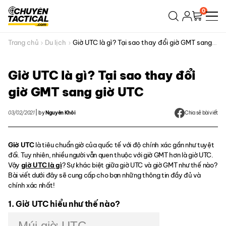
Bỏ
0
qua
nội
dung
Trang chủ
Du lịch
Giờ UTC là gì? Tại sao thay đổi giờ GMT sang
giờ UTC
Giờ UTC là gì? Tại sao thay đổi
giờ GMT sang giờ UTC
03/02/2021
|
by
Nguyên Khôi
Chia sẻ bài viết
Giờ UTC
là tiêu chuẩn giờ của quốc tế với độ chính xác gần như tuyệt
đối. Tuy nhiên, nhiều người vẫn quen thuộc với giờ GMT hơn là giờ UTC.
Vậy
giờ UTC là gì
? Sự khác biệt giữa giờ UTC và giờ GMT như thế nào?
Bài viết dưới đây sẽ cung cấp cho bạn những thông tin đầy đủ và
chính xác nhất!
1. Giờ UTC hiểu như thế nào?
Múi giờ UTC