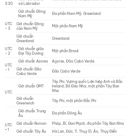
3:30
và Labrador
Giờ chuẩn Đông
Đa phần Nam Mỹ, Greenland
Nam Mỹ
UTC
Giờ chuẩn Đông
Một phần Nam Mỹ
– 3
của Nam Mỹ
Giờ chuẩn
Greenland
Greenland
UTC
Giờ chuẩn giữa
Một phần Brasil
– 2
Đại Tây Dương
Giờ chuẩn Azores
Açores, Đảo Cabo Verde
UTC
Giờ chuẩn Đảo
– 1
Đảo Cabo Verde
Cabo Verde
Tây Phi, Vương quốc Liên hiệp Anh và Bắc
Giờ chuẩn GMT
Ireland, Bồ Đào Nha, một phần Tây Ban
Nha
UTC
Giờ chuẩn
Tây Phi, một phần Bắc Phi
Greenwich
Giờ chuẩn Trung
Đa phần Đông Âu
Âu
Giờ chuẩn Roman
Pháp, Bỉ, Đan Mạch, đa phần Tây Ban Nha
UTC
+ 1
Giờ chuẩn Tây Âu
Hà Lan, Đức, Ý, Thụy Sĩ, Áo, Thụy Điển