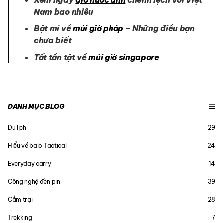
Nam bao nhiêu
Bật mí về
múi giờ pháp
– Những điều bạn
chưa biết
Tất tần tật về
múi giờ singapore
DANH MỤC BLOG
Du lịch
29
Hiểu về balo Tactical
24
Everyday carry
14
Công nghệ đèn pin
39
Cắm trại
28
Trekking
7