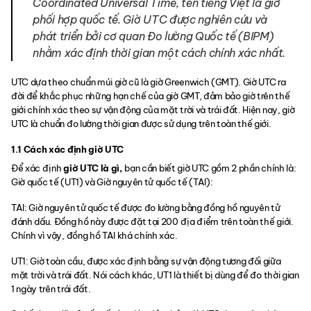
Coordinated Universal Time, tên tiếng Việt là giờ
phối hợp quốc tế. Giờ UTC được nghiên cứu và
phát triển bởi cơ quan Đo lường Quốc tế (BIPM)
nhằm xác định thời gian một cách chính xác nhất.
UTC dựa theo chuẩn múi giờ cũ là giờ Greenwich (GMT). Giờ UTC ra
đời để khắc phục những hạn chế của giờ GMT, đảm bảo giờ trên thế
giới chính xác theo sự vận động của mặt trời và trái đất. Hiện nay, giờ
UTC là chuẩn đo lường thời gian được sử dụng trên toàn thế giới.
1.1 Cách xác định giờ UTC
Để xác định
giờ UTC là gì
,
bạn cần biết giờ UTC gồm 2 phần chính là:
Giờ quốc tế (UT1) và Giờ nguyên tử quốc tế (TAI):
TAI: Giờ nguyên tử quốc tế được đo lường bằng đồng hồ nguyên tử
đánh dấu. Đồng hồ này được đặt tại 200 địa điểm trên toàn thế giới.
Chính vì vậy, đồng hồ TAI khá chính xác.
UT1: Giờ toàn cầu, được xác định bằng sự vận động tương đối giữa
mặt trời và trái đất. Nói cách khác, UT1 là thiết bị dùng để đo thời gian
1 ngày trên trái đất.