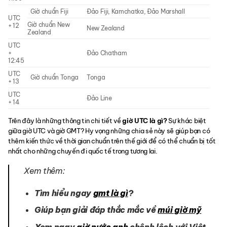
Giờ chuẩn Fiji
Đảo Fiji, Kamchatka, Đảo Marshall
UTC
Giờ chuẩn New
+ 12
New Zealand
Zealand
UTC
+
Đảo Chatham
12:45
UTC
Giờ chuẩn Tonga
Tonga
+ 13
UTC
Đảo Line
+ 14
Trên đây là những thông tin chi tiết về
giờ UTC là gì?
Sự khác biệt
giữa giờ UTC và giờ GMT? Hy vọng những chia sẻ này sẽ giúp bạn có
thêm kiến thức về thời gian chuẩn trên thế giới để có thể chuẩn bị tốt
nhất cho những chuyến đi quốc tế trong tương lai.
Xem thêm:
Tìm hiểu ngay
gmt là gì
?
Giúp bạn giải đáp thắc mắc về
múi giờ mỹ
Xem ngay
giờ nước anh
chênh lệch với Việt