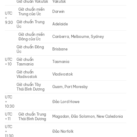
Giờ chuẩn Yakutsk
Yakutsk
Giờ chuẩn miền
Darwin
UTC
Trung của Úc
+
Giờ chuẩn Trung
9:30
Adelaide
Úc
Giờ chuẩn miền
Canberra, Melbourne, Sydney
Đông của Úc
Giờ chuẩn Đông
Brisbane
Úc
UTC
Giờ chuẩn
Tasmania
+ 10
Tasmania
Giờ chuẩn
Vladivostok
Vladivostok
Giờ chuẩn Tây
Guam, Port Moresby
Thái Bình Dương
UTC
+
Đảo Lord Howe
10:30
UTC
Giờ chuẩn Trung
Magadan, Đảo Solomon, New Caledonia
+ 11
Thái Bình Dương
UTC
+
Đảo Norfolk
11:30