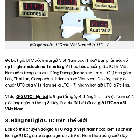
Múi giờ chuẩn UTC của Việt Nam sẽ là UTC + 7
Để biết giờ UTC cách múi giờ Việt Nam bao nhiêu? Bạn phải hiểu về
định nghĩa
Indochina Time là gì?
Theo tiêu chuẩn giờ UTC thì Việt
Nam nằm trong khu vực Đông Dương (Indochina Time – ICT) bao gồm:
Lào, Thái Lan, Campuchia, Indonesia và Việt Nam. Do vậy, múi giờ
chuẩn UTC của Việt Nam sẽ là UTC + 7, nhanh hơn giờ UTC là 7 tiếng.
Ví dụ:
Giờ UTC hiện tại
là 9 giờ tối ngày 4 tháng 2, thì ở Việt Nam sẽ 4
giờ sáng ngày 5 tháng 2. Đây là ví dụ để biết được
giờ UTC so với
Việt Nam.
3. Bảng múi giờ UTC trên Thế Giới
Bạn có thể chuyển đổi
giờ UTC và giờ Việt Nam
hoặc xem sự chênh
lệch giờ UTC giữa các quốc gia so với Việt Nam theo bảng dưới đây: