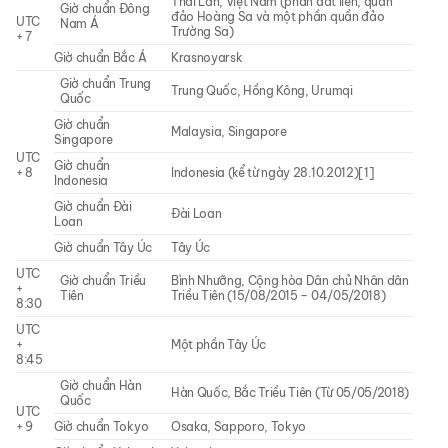
Thái Lan, Việt Nam (phần đất liền, quần
Giờ chuẩn Đông
đảo Hoàng Sa và một phần quần đảo
UTC
Nam Á
Trường Sa)
+ 7
Giờ chuẩn Bắc Á
Krasnoyarsk
Giờ chuẩn Trung
Trung Quốc, Hồng Kông, Urumqi
Quốc
Giờ chuẩn
Malaysia, Singapore
Singapore
UTC
Giờ chuẩn
+ 8
Indonesia (kể từ ngày 28.10.2012)[1]
Indonesia
Giờ chuẩn Đài
Đài Loan
Loan
Giờ chuẩn Tây Úc
Tây Úc
UTC
Giờ chuẩn Triều
Bình Nhưỡng, Cộng hòa Dân chủ Nhân dân
+
Tiên
Triều Tiên (15/08/2015 – 04/05/2018)
8:30
UTC
+
Một phần Tây Úc
8:45
Giờ chuẩn Hàn
Hàn Quốc, Bắc Triều Tiên (Từ 05/05/2018)
Quốc
UTC
+ 9
Giờ chuẩn Tokyo
Osaka, Sapporo, Tokyo