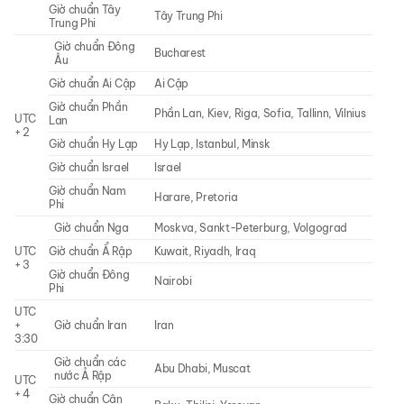
Giờ chuẩn Tây
Tây Trung Phi
Trung Phi
Giờ chuẩn Đông
Bucharest
Âu
Giờ chuẩn Ai Cập
Ai Cập
Giờ chuẩn Phần
Phần Lan, Kiev, Riga, Sofia, Tallinn, Vilnius
UTC
Lan
+ 2
Giờ chuẩn Hy Lạp
Hy Lạp, Istanbul, Minsk
Giờ chuẩn Israel
Israel
Giờ chuẩn Nam
Harare, Pretoria
Phi
Giờ chuẩn Nga
Moskva, Sankt-Peterburg, Volgograd
UTC
Giờ chuẩn Ẩ Rập
Kuwait, Riyadh, Iraq
+ 3
Giờ chuẩn Đông
Nairobi
Phi
UTC
+
Giờ chuẩn Iran
Iran
3:30
Giờ chuẩn các
Abu Dhabi, Muscat
nước Ả Rập
UTC
+ 4
Giờ chuẩn Cận