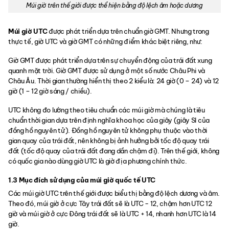
Múi giờ trên thế giới được thể hiện bằng độ lệch âm hoặc dương
Múi giờ UTC
được phát triển dựa trên chuẩn giờ GMT. Nhưng trong
thực tế, giờ UTC và giờ GMT có những điểm khác biệt riêng, như:
Giờ GMT được phát triển dựa trên sự chuyển động của trái đất xung
quanh mặt trời. Giờ GMT được sử dụng ở một số nước Châu Phi và
Châu Âu. Thời gian thường hiển thị theo 2 kiểu là: 24 giờ (0 – 24) và 12
giờ (1 – 12 giờ sáng / chiều).
UTC không đo lường theo tiêu chuẩn các múi giờ mà chúng là tiêu
chuẩn thời gian dựa trên định nghĩa khoa học của giây (giây SI của
đồng hồ nguyên tử). Đồng hồ nguyên tử không phụ thuộc vào thời
gian quay của trái đất, nên không bị ảnh hưởng bởi tốc độ quay trái
đất (tốc độ quay của trái đất đang dần chậm đi). Trên thế giới, không
có quốc gia nào dùng giờ UTC là giờ địa phương chính thức.
1.3 Mục đích sử dụng của múi giờ quốc tế UTC
Các múi giờ UTC trên thế giới được biểu thị bằng độ lệch dương và âm.
Theo đó, múi giờ ở cực Tây trái đất sẽ là UTC − 12, chậm hơn UTC 12
giờ và múi giờ ở cực Đông trái đất sẽ là UTC + 14, nhanh hơn UTC là 14
giờ.