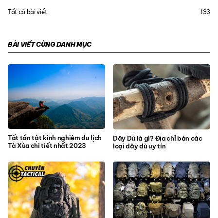
Tất cả bài viết
133
BÀI VIẾT CÙNG DANH MỤC
Tất tần tật kinh nghiệm du lịch
Dây Dù là gì? Địa chỉ bán các
Tà Xùa chi tiết nhất 2023
loại dây dù uy tín