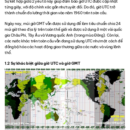
Sự kết hợp giữa 2 yếu tố này giúp đảm bảo giờ UTC được cập nhật
từng giây, với độ chính xác gần như tuyệt đối. Do đó, giờ UTC trở
thành chuẩn đo lường thời gian vào năm 1960 trên toàn cầu.
Ngày nay, múi giờ GMT vẫn được sử dụng để làm tiêu chuẩn chia 24
múi giờ theo địa lý trên toàn thế giới và được sử dụng ở một vài quốc
gia Châu Phi, Tây Âu và Vương quốc Anh (trong mùa Đông). Còn lại,
các nước khác trên toàn cầu vẫn đang sử dụng UTC như một cách để
đồng bộ hóa các hoạt động giao thương giữa các nước và vùng lãnh
thổ.
1.2 Sự khác biệt giữa giờ UTC và giờ GMT