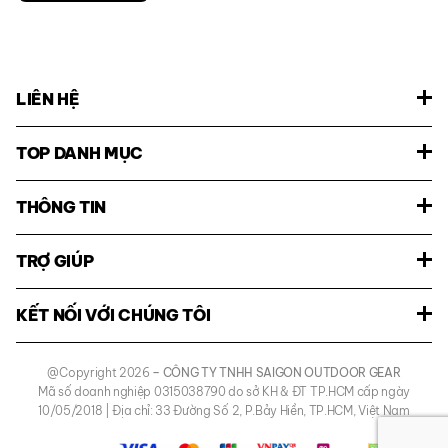
LIÊN HỆ
TOP DANH MỤC
THÔNG TIN
TRỢ GIÚP
KẾT NỐI VỚI CHÚNG TÔI
@Copyright 2026
– CÔNG TY TNHH SAIGON OUTDOOR GEAR
Mã số doanh nghiệp 0315038790 do sở KH & ĐT TP.HCM cấp ngày
10/05/2018 | Địa chỉ: 33 Đường Số 2, P.Bảy Hiền, TP.HCM, Việt Nam