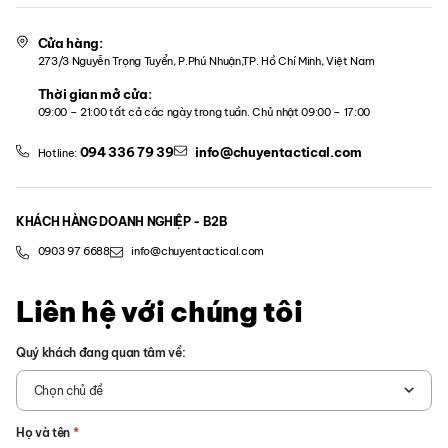
Cửa hàng:
273/3 Nguyễn Trọng Tuyển, P.Phú Nhuận,TP. Hồ Chí Minh, Việt Nam
Thời gian mở cửa:
09:00 – 21:00 tất cả các ngày trong tuần. Chủ nhật 09:00 – 17:00
094 336 79 39
info@chuyentactical.com
Hotline:
KHÁCH HÀNG DOANH NGHIỆP - B2B
0903 97 6688
info@chuyentactical.com
Liên hệ với chúng tôi
Quý khách đang quan tâm về:
Chọn chủ đề
Họ và tên
*