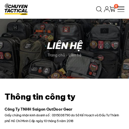
Bỏ
0
qua
nội
dung
LIÊN HỆ
Trang chủ
Liên hệ
Thông tin công ty
Công Ty TNHH Saigon OutDoor Gear
Giấy chứng nhận kinh doanh số : 0315038790 do Sở Kế Hoạch và Đầu Tư Thành
phố Hồ Chí Minh Cấp ngày 10 tháng 5 năm 2018