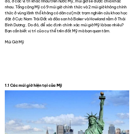
đó, ở các vị trí khác nhau trên nước Mỹ, múi giờ sẽ được chia khác
nhau. Tổng cộng Mỹ có 9 múi giờ chính thức và 2 múi giờ không chính
thức ở vùng lãnh thổ không có dân cư (một trạm nghiên cứu khoa học
đặt ở Cực Nam Trái Đất và đảo san hô Baker và Howland nằm ở Thái
Bình Dương:. Do đó, để xác định chính xác múi giờ Mỹ là bao nhiêu?
Bạn cần biết vị trí của cụ thể trên đất Mỹ mà bạn quan tâm.
Múi Giờ Mỹ
1.1 Các múi giờ hiện tại của Mỹ