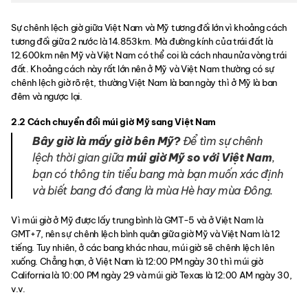
Sự chênh lệch giờ giữa Việt Nam và Mỹ tương đối lớn vì khoảng cách
tương đối giữa 2 nước là 14.853km. Mà đường kính của trái đất là
12.600km nên Mỹ và Việt Nam có thể coi là cách nhau nửa vòng trái
đất. Khoảng cách này rất lớn nên ở Mỹ và Việt Nam thường có sự
chênh lệch giờ rõ rệt, thường Việt Nam là ban ngày thì ở Mỹ là ban
đêm và ngược lại.
2.2 Cách chuyển đổi múi giờ Mỹ sang Việt Nam
Bây giờ là mấy giờ bên Mỹ?
Để tìm sự chênh
lệch thời gian giữa
múi giờ Mỹ so với Việt Nam
,
bạn có thông tin tiểu bang mà bạn muốn xác định
và biết bang đó đang là mùa Hè hay mùa Đông.
Vì múi giờ ở Mỹ được lấy trung bình là GMT-5 và ở Việt Nam là
GMT+7, nên sự chênh lệch bình quân giữa giờ Mỹ và Việt Nam là 12
tiếng. Tuy nhiên, ở các bang khác nhau, múi giờ sẽ chênh lệch lên
xuống. Chẳng hạn, ở Việt Nam là 12:00 PM ngày 30 thì múi giờ
California là 10:00 PM ngày 29 và múi giờ Texas là 12:00 AM ngày 30,
v.v.