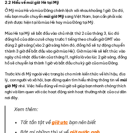
2.2 Hiểu về múi giờ Hè tại Mỹ
Ở Mỹ mùa Hè và mùa Đông chênh lệch với nhau khoảng 1 giờ. Do đó,
nếu bạn muốn chuyển
múi giờ Mỹ
sang Việt Nam, bạn cần phải xác
định được hiện tại là mùa Hè hay mùa Đông tại Mỹ.
Mùa Hè tại Mỹ sẽ bắt đầu vào chủ nhật thứ 2 của tháng 3, lúc đó
đồng hồ của dân cư sẽ chạy trước 1 tiếng theo chuẩn giờ GMT vào
đúng 2 giờ sáng (vào 2 giờ sáng hôm đó, đồng hồ sẽ tự động chuyển
thành 3 giờ để bắt đầu vào giờ mùa Hè). Giờ mùa Hè sẽ kết thúc vào
ngày chủ nhật đầu tiên của tháng 11, nghĩa là vào lúc 2 giờ sáng, đồng
hồ sẽ chuyển lại thành 1 giờ và bắt đầu chu kỳ giờ của mùa Đông.
Trước khi đi Mỹ ngoài việc trang bị cho mình kiến thức về khí hậu, địa
lý, con người và xã hội, bạn đừng quên tìm hiểu những thông tin về
múi
giờ Mỹ
nhé. Việc hiểu đúng về múi giờ sẽ giúp bạn nhanh chóng thích
nghi và làm quen với các hoạt động sinh hoạt thường nhật của cư dân
nơi đây.
Xem thêm:
Tất tần tật về
giờ utc
bạn nên biết
Bật mí những thú vị về
giờ nước anh