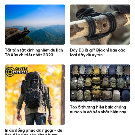
Tất tần tật kinh nghiệm du lịch
Dây Dù là gì? Địa chỉ bán các
Tà Xùa chi tiết nhất 2023
loại dây dù uy tín
Top 5 thương hiệu balo chống
nước xịn và bền nhất hiện nay
In áo đồng phục dã ngoại – du