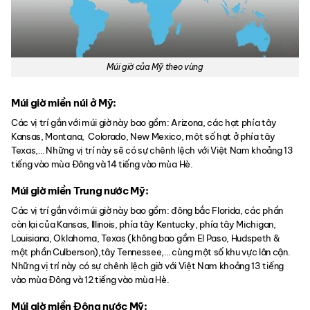
Múi giờ của Mỹ theo vùng
Múi giờ miền núi ở Mỹ:
Các vị trí gắn với múi giờ này bao gồm: Arizona, các hạt phía tây
Kansas, Montana, Colorado, New Mexico, một số hạt ở phía tây
Texas,… Những vị trí này sẽ có sự chênh lệch với Việt Nam khoảng 13
tiếng vào mùa Đông và 14 tiếng vào mùa Hè.
Múi giờ miền Trung nước Mỹ:
Các vị trí gắn với múi giờ này bao gồm: đông bắc Florida, các phần
còn lại của Kansas, Illinois, phía tây Kentucky, phía tây Michigan,
Louisiana, Oklahoma, Texas (không bao gồm El Paso, Hudspeth &
một phần Culberson),tây Tennessee,… cùng một số khu vực lân cận.
Những vị trí này có sự chênh lệch giờ với Việt Nam khoảng 13 tiếng
vào mùa Đông và 12 tiếng vào mùa Hè.
Múi giờ miền Đông nước Mỹ: