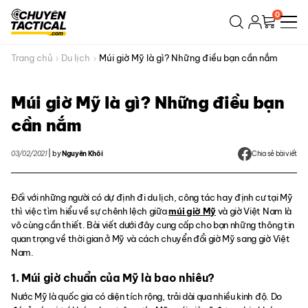
Bỏ
0
qua
nội
dung
Trang chủ
Du lịch
Múi giờ Mỹ là gì? Những điều bạn cần nắm
Múi giờ Mỹ là gì? Những điều bạn
cần nắm
03/02/2021
|
by
Nguyên Khôi
Chia sẻ bài viết
Đối với những người có dự định đi du lịch, công tác hay định cư tại Mỹ
thì việc tìm hiểu về sự chênh lệch giữa
múi giờ Mỹ
và giờ Việt Nam là
vô cùng cần thiết. Bài viết dưới đây cung cấp cho bạn những thông tin
quan trọng về thời gian ở Mỹ và cách chuyển đổi giờ Mỹ sang giờ Việt
Nam.
1. Múi giờ chuẩn của Mỹ là bao nhiêu?
Nước Mỹ là quốc gia có diện tích rộng, trải dài qua nhiều kinh độ. Do