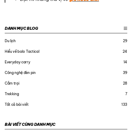
DANH MỤC BLOG
Du lịch
29
Hiểu về balo Tactical
24
Everyday carry
14
Công nghệ đèn pin
39
Cắm trại
28
Trekking
7
Tất cả bài viết
133
BÀI VIẾT CÙNG DANH MỤC