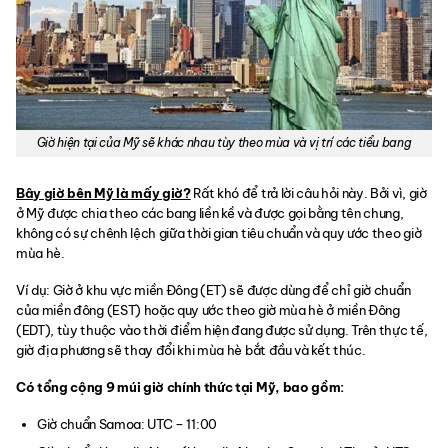
Giờ hiện tại của Mỹ sẽ khác nhau tùy theo mùa và vị trí các tiểu bang
Bây giờ bên Mỹ là mấy giờ?
Rất khó để trả lời câu hỏi này. Bởi vì, giờ
ở Mỹ được chia theo các bang liền kề và được gọi bằng tên chung,
không có sự chênh lệch giữa thời gian tiêu chuẩn và quy ước theo giờ
mùa hè.
Ví dụ: Giờ ở khu vực miền Đông (ET) sẽ được dùng để chỉ giờ chuẩn
của miền đông (EST) hoặc quy ước theo giờ mùa hè ở miền Đông
(EDT), tùy thuộc vào thời điểm hiện đang được sử dụng. Trên thực tế,
giờ địa phương sẽ thay đổi khi mùa hè bắt đầu và kết thúc.
Có tổng cộng 9 múi giờ chính thức tại Mỹ, bao gồm:
Giờ chuẩn Samoa: UTC – 11:00