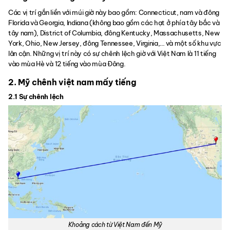
Các vị trí gắn liền với múi giờ này bao gồm: Connecticut, nam và đông
Florida và Georgia, Indiana (không bao gồm các hạt ở phía tây bắc và
tây nam), District of Columbia, đông Kentucky, Massachusetts, New
York, Ohio, New Jersey, đông Tennessee, Virginia,… và một số khu vực
lân cận. Những vị trí này có sự chênh lệch giờ với Việt Nam là 11 tiếng
vào mùa Hè và 12 tiếng vào mùa Đông.
2. Mỹ chênh việt nam mấy tiếng
2.1 Sự chênh lệch
Khoảng cách từ Việt Nam đến Mỹ