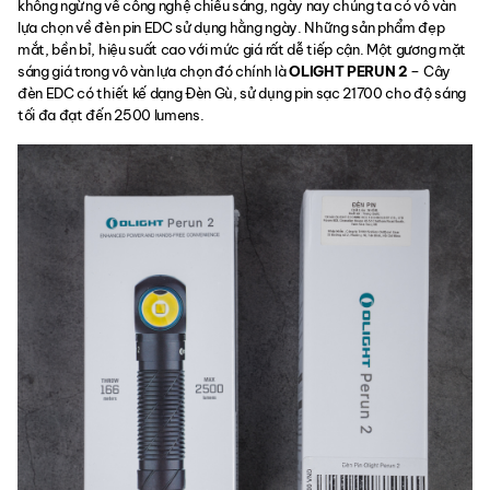
không ngừng về công nghệ chiếu sáng, ngày nay chúng ta có vô vàn
lựa chọn về đèn pin EDC sử dụng hằng ngày. Những sản phẩm đẹp
mắt, bền bỉ, hiệu suất cao với mức giá rất dễ tiếp cận. Một gương mặt
sáng giá trong vô vàn lựa chọn đó chính là
OLIGHT PERUN 2
– Cây
đèn EDC có thiết kế dạng Đèn Gù, sử dụng pin sạc 21700 cho độ sáng
tối đa đạt đến 2500 lumens.