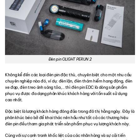
Đèn pin OLIGHT PERUN 2
Không kể đến các loại đèn pin đặc thù, chuyên biệt cho một nhu cầu
chuyên nghiệp nào đó, ví dụ: đèn lặn, đèn thám hiểm hang động, đèn
xe đạp, đèn treo ánh sáng tỏa,… thì đèn pin EDC là dòng sản phẩm
phục vụ được đa dạng phân khúc khách hàng với tần suất sử dụng
cao nhất.
Đặc biệt là lượng khách hàng đông đảo trong đô thị hằng ngày. Đây là
phân khúc béo bở để khai thác nên hầu như tất cả các thương hiệu
đèn pin đều tham gia phát triển sản phẩm phục vụ lượng khách này.
Cùng với sự cạnh tranh khốc liệt của các nhãn hàng và sự cải tiến