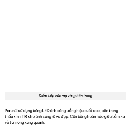
Điểm tiếp xúc mạ vàng bên trong
Perun 2 sử dụng bóng LED ánh sáng trắng hiệu suất cao, bên trong
thấu kính TIR cho ánh sáng rõ và đẹp. Cân bằng hoàn hảo giữa tầm xa
và tán rộng xung quanh.