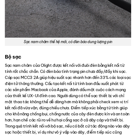
Sạc nam châm thế hệ mới, có đèn báo dung lượng pin
Bộ sạc
Sạc nam châm của Olight được kết nối với đuôi đèn bằng kết nối từ
tính rất chắc chắn. Có đèn báo tình trạng pin chưa đầy/đầy khi sạc.
Cáp sạc MCC3 2A giúp hiệu suất sạc nhanh hơn đến 33% các loại sạc
điện tử thông thường. Cấu tạo kết nối từ tính ban đầu xuất phát từ
các sản phẩm Macbook của Apple, đánh dấu một cuộc cách mạng
của thiết kế UX-UI đỉnh cao. Người dùng có thể sạc thiết bị với chỉ
một thao tác không thể dễ dàng hơn mà không phải check xem vị trí
kết nối đã vừa vặn, đúng chiều chưa. Điểm tiếp xúc bằng từ tính giúp
cho khả năng chống bụi, chống nước của cây đèn được kín và an toàn
hơn, hạn chế các rủi ro về hư hại cổng sạc ở cả dây cáp và thiết bị.
Trong quá trình kết nối với bộ sạc, nếu có bất cứ tác động nào vào dây
sạc hoặc thiết bị, ví dụ như vô ý vấp vào dây, điểm tiếp xúc cũng