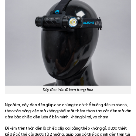
Dây đeo trán đi kèm trong Box
Ngoài ra, dây đeo đèn giúp cho chúng ta có thể buông đèn ra nhanh,
thao tác công việc mà không phải mất thêm thao tác cất đèn mà vẫn
đàm bảo chiếc đèn luôn ở bên mình, không bị rơi, va chạm.
Đi kèm trên thân đèn là chiếc clip cài bằng thép không gỉ, được thiết
kế để có thể cài được từ 2 hướng, giúp bạn có thể cố định đèn trên túi