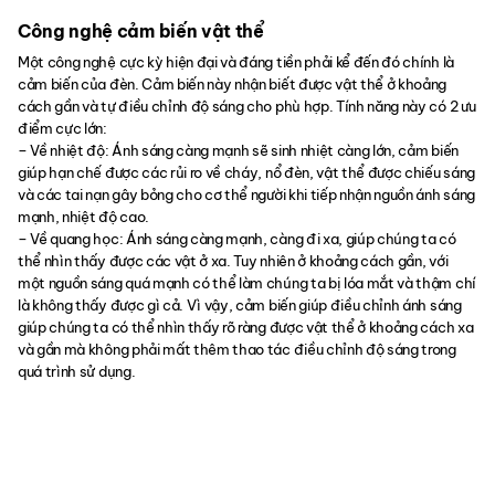
Công nghệ cảm biến vật thể
Một công nghệ cực kỳ hiện đại và đáng tiền phải kể đến đó chính là
cảm biến của đèn. Cảm biến này nhận biết được vật thể ở khoảng
cách gần và tự điều chỉnh độ sáng cho phù hợp. Tính năng này có 2 ưu
điểm cực lớn:
– Về nhiệt độ: Ánh sáng càng mạnh sẽ sinh nhiệt càng lớn, cảm biến
giúp hạn chế được các rủi ro về cháy, nổ đèn, vật thể được chiếu sáng
và các tai nạn gây bỏng cho cơ thể người khi tiếp nhận nguồn ánh sáng
mạnh, nhiệt độ cao.
– Về quang học: Ánh sáng càng mạnh, càng đi xa, giúp chúng ta có
thể nhìn thấy được các vật ở xa. Tuy nhiên ở khoảng cách gần, với
một nguồn sáng quá mạnh có thể làm chúng ta bị lóa mắt và thậm chí
là không thấy được gì cả. Vì vậy, cảm biến giúp điều chỉnh ánh sáng
giúp chúng ta có thể nhìn thấy rõ ràng được vật thể ở khoảng cách xa
và gần mà không phải mất thêm thao tác điều chỉnh độ sáng trong
quá trình sử dụng.