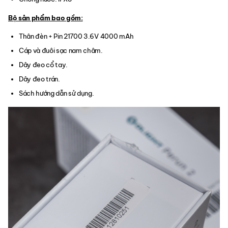
Bộ sản phẩm bao gồm:
Thân đèn + Pin 21700 3.6V 4000 mAh
Cáp và đuôi sạc nam châm.
Dây đeo cổ tay.
Dây đeo trán.
Sách hướng dẫn sử dụng.