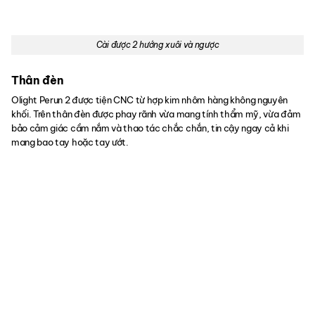
Cài được 2 hướng xuôi và ngược
Thân đèn
Olight Perun 2 được tiện CNC từ hợp kim nhôm hàng không nguyên
khối. Trên thân đèn được phay rãnh vừa mang tính thẩm mỹ, vừa đảm
bảo cảm giác cầm nắm và thao tác chắc chắn, tin cậy ngay cả khi
mang bao tay hoặc tay ướt.