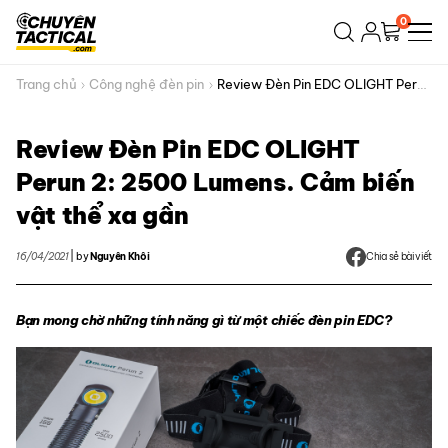
Bỏ
0
qua
nội
dung
Trang chủ
Công nghệ đèn pin
Review Đèn Pin EDC OLIGHT Perun
2: 2500 Lumens. Cảm biến vật thể xa gần
Review Đèn Pin EDC OLIGHT
Perun 2: 2500 Lumens. Cảm biến
vật thể xa gần
16/04/2021
|
by
Nguyên Khôi
Chia sẻ bài viết
Bạn mong chờ những tính năng gì từ một chiếc đèn pin EDC?