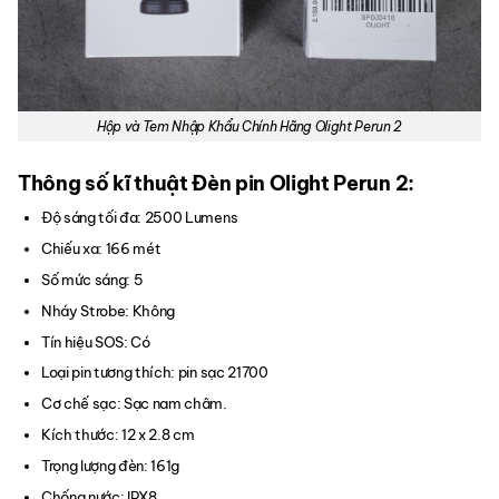
Hộp và Tem Nhập Khẩu Chính Hãng Olight Perun 2
Thông số kĩ thuật Đèn pin Olight Perun 2:
Độ sáng tối đa: 2500 Lumens
Chiếu xa: 166 mét
Số mức sáng: 5
Nháy Strobe: Không
Tín hiệu SOS: Có
Loại pin tương thích: pin sạc 21700
Cơ chế sạc: Sạc nam châm.
Kích thước: 12 x 2.8 cm
Trọng lượng đèn: 161g
Chống nước: IPX8