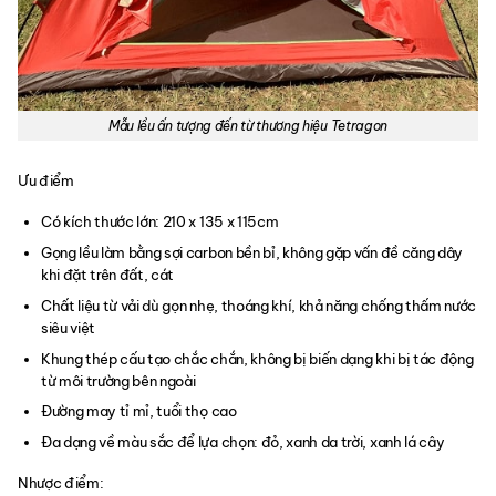
Mẫu lều ấn tượng đến từ thương hiệu Tetragon
Ưu điểm
Có kích thước lớn: 210 x 135 x 115cm
Gọng lều làm bằng sợi carbon bền bỉ, không gặp vấn đề căng dây
khi đặt trên đất, cát
Chất liệu từ vải dù gọn nhẹ, thoáng khí, khả năng chống thấm nước
siêu việt
Khung thép cấu tạo chắc chắn, không bị biến dạng khi bị tác động
từ môi trường bên ngoài
Đường may tỉ mỉ, tuổi thọ cao
Đa dạng về màu sắc để lựa chọn: đỏ, xanh da trời, xanh lá cây
Nhược điểm: