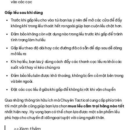
vào các cọc
Gấp lều sau khi dùng
Trước khi gấp lều cho vào túi bạn lưu ý nên để mở các cửa để đẩy
không khí trong lều thoát hết ra ngoài giúp bạn cuộn lều chặt hơn.
Đảm bảo không còn vật dụng nào trong lều trước khi gấp để tránh
tình trạng làm hư lều
Gấp lều theo độ dài hay các đường đã có sẵn để dịp sau dễ dàng
mở lều ra
Khi hạ lều, bạn lưu ý dùng cách đẩy các thanh cọc lều ra khỏi các
suốt vải thay vì kéo chúng ra
Đảm bảo lều luôn được khô thoáng, không bị ẩm cả mặt bên trong
và bên ngoài.
Đặt các cọc lều ở giữa khi gấp để không bị rớt khi vận chuyển
Qua những thông tin hữu ích mà Chuyên Tactical cung cấp phía trên
thì một phần cũng giúp bạn lựa chọn
mua lều cắm trại hãng nào tốt
nhất hiện nay. Hy vọng bạn có thể chọn lựa được một sản phẩm lều
phù hợp cho chuyến đi dã ngoại tuyệt vời cùng người thân.
>>Xem thêm