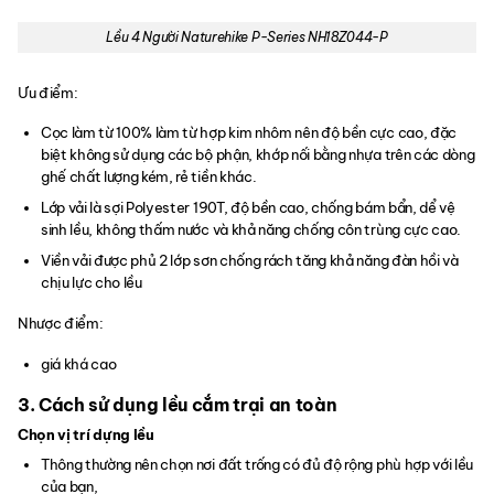
Lều 4 Người Naturehike P-Series NH18Z044-P
Ưu điểm:
Cọc làm từ 100% làm từ hợp kim nhôm nên độ bền cực cao, đặc
biệt không sử dụng các bộ phận, khớp nối bằng nhựa trên các dòng
ghế chất lượng kém, rẻ tiền khác.
Lớp vải là sợi Polyester 190T, độ bền cao, chống bám bẩn, dể vệ
sinh lều, không thấm nước và khả năng chống côn trùng cực cao.
Viền vải được phủ 2 lớp sơn chống rách tăng khả năng đàn hồi và
chịu lực cho lều
Nhược điểm:
giá khá cao
3. Cách sử dụng lều cắm trại an toàn
Chọn vị trí dựng lều
Thông thường nên chọn nơi đất trống có đủ độ rộng phù hợp với lều
của bạn,