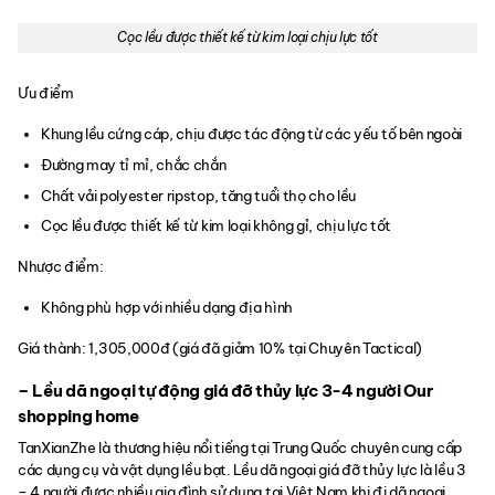
Cọc lều được thiết kế từ kim loại chịu lực tốt
Ưu điểm
Khung lều cứng cáp, chịu được tác động từ các yếu tố bên ngoài
Đường may tỉ mỉ, chắc chắn
Chất vải polyester ripstop, tăng tuổi thọ cho lều
Cọc lều được thiết kế từ kim loại không gỉ, chịu lực tốt
Nhược điểm:
Không phù hợp với nhiều dạng địa hình
Giá thành: 1,305,000đ (giá đã giảm 10% tại Chuyên Tactical)
– Lều dã ngoại tự động giá đỡ thủy lực 3-4 người Our
shopping home
TanXianZhe là thương hiệu nổi tiếng tại Trung Quốc chuyên cung cấp
các dụng cụ và vật dụng lều bạt. Lều dã ngoại giá đỡ thủy lực là lều 3
– 4 người được nhiều gia đình sử dụng tại Việt Nam khi đi dã ngoại.