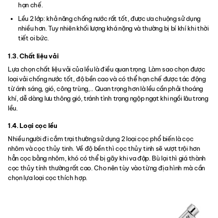
hạn chế.
Lều 2 lớp: khả năng chống nước rất tốt, được ưa chuộng sử dụng
nhiều hơn. Tuy nhiên khối lượng khá nặng và thường bị bí khí khi thời
tiết oi bức.
1.3. Chất liệu vải
Lựa chọn chất liệu vải của lều là điều quan trọng. Làm sao chọn được
loại vải chống nước tốt, độ bền cao và có thể hạn chế được tác động
từ ánh sáng, gió, công trùng,.. Quan trọng hơn là lều cần phải thoáng
khí, dễ dàng lưu thông gió, tránh tình trạng ngộp ngạt khi ngồi lâu trong
lều.
1.4. Loại cọc lều
Nhiều người đi cắm trại thường sử dụng 2 loại cọc phổ biến là cọc
nhôm và cọc thủy tinh. Về độ bền thì cọc thủy tinh sẽ vượt trội hơn
hẳn cọc bằng nhôm, khó có thể bị gãy khi va đập. Bù lại thì giá thành
cọc thủy tính thường rất cao. Cho nên tùy vào từng địa hình mà cần
chọn lựa loại cọc thích hợp.