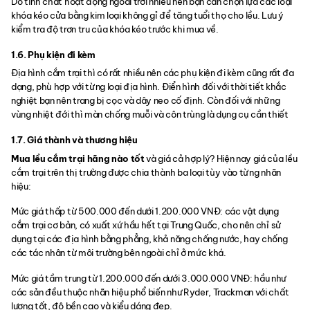
Do tính chất hoạt động ngoài trời nhiều nên bạn cần chọn lựa các loại
khóa kéo cửa bằng kim loại không gỉ để tăng tuổi thọ cho lều. Lưu ý
kiểm tra độ trơn tru của khóa kéo trước khi mua về.
1.6. Phụ kiện đi kèm
Địa hình cắm trại thì có rất nhiều nên các phụ kiện đi kèm cũng rất đa
dạng, phù hợp với từng loại địa hình. Điển hình đối với thời tiết khắc
nghiệt bạn nên trang bị cọc và dây neo cố định. Còn đối với những
vùng nhiệt đới thì màn chống muỗi và côn trùng là dụng cụ cần thiết
1.7. Giá thành và thương hiệu
Mua lều cắm trại hãng nào tốt
và giá cả hợp lý? Hiện nay giá của lều
cắm trại trên thị trường được chia thành ba loại tùy vào từng nhãn
hiệu:
Mức giá thấp từ 500.000 đến dưới 1.200.000 VNĐ: các vật dụng
cắm trại cơ bản, có xuất xứ hầu hết tại Trung Quốc, cho nên chỉ sử
dụng tại các địa hình bằng phẳng, khả năng chống nước, hay chống
các tác nhân từ môi trường bên ngoài chỉ ở mức khá.
Mức giá tầm trung từ 1.200.000 đến dưới 3.000.000 VNĐ: hầu như
các sản đều thuộc nhãn hiệu phổ biến như Ryder, Trackman với chất
lượng tốt, độ bền cao và kiểu dáng đẹp.