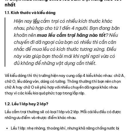
nhất
1.1. Kích thước và kiểu dáng
Hiện nay
lều
cắm trại có nhiều kích thước khác
nhau, phù hợp cho từ 1 đến 4 người. Bạn đang băn
khoăn nên
mua lều cắm trại hãng nào tốt
? Nếu
chuyến đi dã ngoại của bạn có nhiều thì cần cân
nhắc để mua lều có kích thước tương xứng. Điều
này vừa giúp bạn thoải mái khi nghỉ ngơi vừa có
đủ không để những vật dụng cần thiết.
Về kiểu dáng thì thị trường hiện nay cung cấp 4 kiểu khác nhau: chữ A,
chữ O, lều dáng vòn, dáng có tường. Thông thường thì bạn nên chọn
chữ A hay chữ O sẽ phù hợp với nhiều chuyến dã ngoại khác nhau
thay vì các kiểu kia quá phức tạp trong lắp ráp.
1.2. Lều 1 lớp hay 2 lớp?
Lều cắm trại thường sẽ có loại 1 lớp và 2 lớp. Mỗi cái lều đều có được
những ưu điểm và nhược điểm khác nhau.
Lều 1 lớp: nhẹ nhàng, thoáng khí, nhưng khả năng chống nước bị