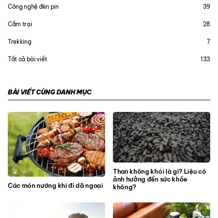
Công nghệ đèn pin
39
Cắm trại
28
Trekking
7
Tất cả bài viết
133
BÀI VIẾT CÙNG DANH MỤC
Than không khói là gì? Liệu có
ảnh hưởng đến sức khỏe
Các món nướng khi đi dã ngoại
không?