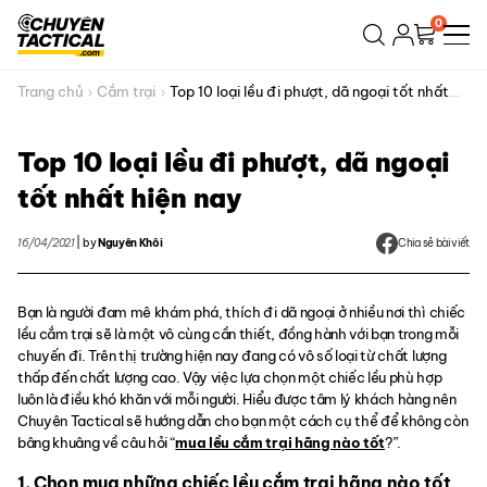
Bỏ
0
qua
nội
dung
Trang chủ
Cắm trại
Top 10 loại lều đi phượt, dã ngoại tốt nhất
hiện nay
Top 10 loại lều đi phượt, dã ngoại
tốt nhất hiện nay
16/04/2021
|
by
Nguyên Khôi
Chia sẻ bài viết
Bạn là người đam mê khám phá, thích đi dã ngoại ở nhiều nơi thì chiếc
lều cắm trại sẽ là một vô cùng cần thiết, đồng hành với bạn trong mỗi
chuyến đi. Trên thị trường hiện nay đang có vô số loại từ chất lượng
thấp đến chất lượng cao. Vậy việc lựa chọn một chiếc lều phù hợp
luôn là điều khó khăn với mỗi người. Hiểu được tâm lý khách hàng nên
Chuyên Tactical sẽ hướng dẫn cho bạn một cách cụ thể để không còn
bâng khuâng về câu hỏi “
mua lều cắm trại hãng nào tốt
?”.
1. Chọn mua những chiếc lều cắm trại hãng nào tốt