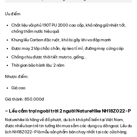
Ưu điểm
Chất liệu vải phủ 190T PU 2000 cao cấp, khả năng giữ nhiệt tốt,
chống thấm nước hiệu quả
Khung lều Carbon đặc ruột, khó bị gãy khi va đập mạnh
Được may 2 lớp chắc chắn, ép keo tỉ mỉ, đường may cứng cáp
Chống chịu được thời tiết mưa to, giống,..
Thời gian bảo hành lâu: 2 năm
Nhược điểm:
Giá cao
Giá thành: 850.000đ
– Lều cắm trại ngoài trời 2 người NatureHike NH18Z022-P
Naturehike là hãng về đồ phượt, du lịch khá phổ biến tại Việt Nam,
được nhiều bạn trẻ tin tưởng khi mua sắm các dụng cụ dã ngoại. Lều du
lịch NH18Z022-P là mẫu sản phẩm bán chạy nhất tại các cửa hàng.