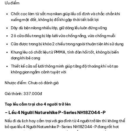
Ưu điểm
Chốt cọc làm từ sắt mạ niken giúp lều cố định và chắc chắn khi
xuống mặt đất, không bị đổ khi gặp thời tiết bất lợi
Dây dù bện nilong nhiều lớp, giữ dáng lều luôn đứng vững
2 ô cửa đều trang bị lớp lưới vừa chống nắng, vừa chống muỗi
Cửa được trang bị khóa 2 chiều trong ngoài thuận tiện khi sử dụng
Khung lêu có chất liệu từ PMMA, tính đàn hồi tốt, không bị biến
dạng khi bẻ cong
Thiết kế cửa sổ lưới thông minh giúp tăng độ thoáng khí và tạo
không gian ngắm cảnh tuyệt vời
Nhược điểm: Chưa có đánh giá
Giá thành: 337.000đ
Top lều cắm trại cho 4 người trở lên
– Lều 4 Người Naturehike P-Series NH18Z044-P
Nếu đi du lịch hay cắm trại với gia đình từ 4 người trở lên thì không thể
bỏ qua lều 4 Người Naturehike P-Series NH18Z044-P đang rất hot