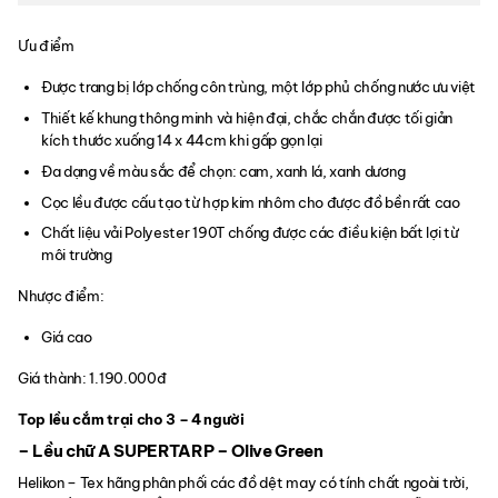
Ưu điểm
Được trang bị lớp chống côn trùng, một lớp phủ chống nước ưu việt
Thiết kế khung thông minh và hiện đại, chắc chắn được tối giản
kích thước xuống 14 x 44cm khi gấp gọn lại
Đa dạng về màu sắc để chọn: cam, xanh lá, xanh dương
Cọc lều được cấu tạo từ hợp kim nhôm cho được đồ bền rất cao
Chất liệu vải Polyester 190T chống được các điều kiện bất lợi từ
môi trường
Nhược điểm:
Giá cao
Giá thành: 1.190.000đ
Top lều cắm trại cho 3 – 4 người
– Lều chữ A SUPERTARP – Olive Green
Helikon – Tex hãng phân phối các đồ dệt may có tính chất ngoài trời,