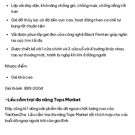
Lớp vải dày dặn, khả năng chống gió, chống mưa, chống nắng tốt
hơn
Giá đỡ thủy lực có độ bền cực cao, hoạt động theo cơ chế tự
bung rất thuận tiện
Vải được phun lớp gel đen của công nghệ Black Frontier giúp ngăn
tia cực tím tối đa
Được thiết kế với 1 cửa chính và 3 cửa sổ với 4 hướng khác nhau
tạo sự thoáng mát, tránh bị ngộp khí khi ở đông người
Nhược điểm:
Giá khá cao
Giá thành: 889.000đ
-Lều cắm trại đa năng Tops Market
Đây cũng là 1 dòng sản phẩm lều dã ngoại chất lượng cao của
TanXianZhe. Lều cắm trại đa năng Tops Market rất thích hợp cho các
buổi dã ngoại ngoài trời của gia đình.