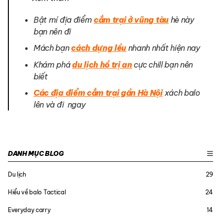
Bật mí địa điểm
cắm trại ở vũng tàu
hè này
bạn nên đi
Mách bạn
cách dựng lều
nhanh nhất hiện nay
Khám phá
du lịch hồ trị an
cực chill bạn nên
biết
Các địa điểm cắm trại gần Hà Nội
xách balo
lên và đi ngay
DANH MỤC BLOG
Du lịch
29
Hiểu về balo Tactical
24
Everyday carry
14