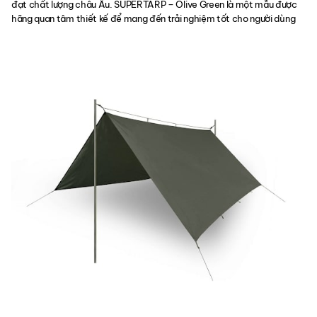
đạt chất lượng châu Âu. SUPERTARP – Olive Green là một mẫu được
hãng quan tâm thiết kế để mang đến trải nghiệm tốt cho người dùng