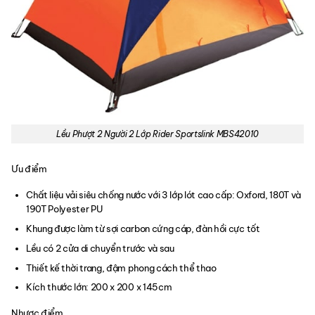
Lều Phượt 2 Người 2 Lớp Rider Sportslink MBS42010
Ưu điểm
Chất liệu vải siêu chống nước với 3 lớp lót cao cấp: Oxford, 180T và
190T Polyester PU
Khung được làm từ sợi carbon cứng cáp, đàn hồi cực tốt
Lều có 2 cửa di chuyển trước và sau
Thiết kế thời trang, đậm phong cách thể thao
Kích thước lớn: 200 x 200 x 145cm
Nhược điểm