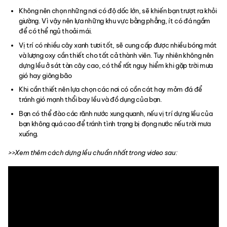
Không nên chọn những nơi có độ dốc lớn, sẽ khiến bạn trượt ra khỏi
giường. Vì vậy nên lựa những khu vực bằng phẳng, ít có đá ngầm
để có thể ngủ thoải mái.
Vị trí có nhiều cây xanh tươi tốt, sẽ cung cấp được nhiều bóng mát
và lượng oxy cần thiết cho tất cả thành viên. Tuy nhiên không nên
dựng lều ở sát tàn cây cao, có thể rất nguy hiểm khi gặp trời mưa
gió hay giông bão
Khi cần thiết nên lựa chọn các nơi có cồn cát hay mỏm đá để
tránh gió mạnh thổi bay lều và đồ dụng của bạn.
Bạn có thể đào các rãnh nước xung quanh, nếu vị trí dựng lều của
bạn không quá cao để tránh tình trạng bị đọng nước nếu trời mưa
xuống.
>>Xem thêm cách dựng lều chuẩn nhất trong video sau: