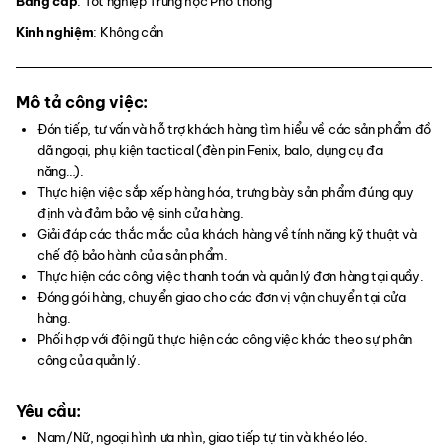
Bằng cấp
:
Tốt nghiệp Trung học Phổ thông
Kinh nghiệm
:
Không cần
Mô tả công việc:
Đón tiếp, tư vấn và hỗ trợ khách hàng tìm hiểu về các sản phẩm đồ
dã ngoại, phụ kiện tactical (đèn pin Fenix, balo, dụng cụ đa
năng…).
Thực hiện việc sắp xếp hàng hóa, trưng bày sản phẩm đúng quy
định và đảm bảo vệ sinh cửa hàng.
Giải đáp các thắc mắc của khách hàng về tính năng kỹ thuật và
chế độ bảo hành của sản phẩm.
Thực hiện các công việc thanh toán và quản lý đơn hàng tại quầy.
Đóng gói hàng, chuyển giao cho các đơn vị vận chuyển tại cửa
hàng.
Phối hợp với đội ngũ thực hiện các công việc khác theo sự phân
công của quản lý.
Yêu cầu:
Nam/Nữ, ngoại hình ưa nhìn, giao tiếp tự tin và khéo léo.