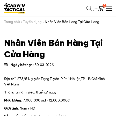
Bỏ
0
qua
nội
dung
Trang chủ
Tuyển dụng
Nhân Viên Bán Hàng Tại Cửa Hàng
Nhân Viên Bán Hàng Tại
Cửa Hàng
Ngày hết hạn:
30.03.2026
Địa chỉ
:
273/5 Nguyễn Trọng Tuyển, P.Phú Nhuận,TP. Hồ Chí Minh,
Việt Nam
Thời gian làm việc
:
8 tiếng/ ngày
Mức lương
:
7.000.000vnđ ~ 12.000.000đ
Giới tính
:
Nam / Nữ