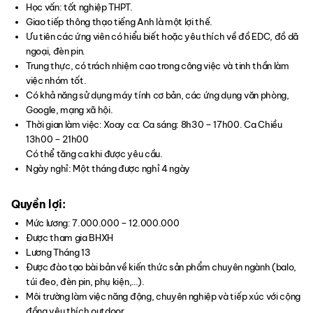
Học vấn: tốt nghiệp THPT.
Giao tiếp thông thạo tiếng Anh là một lợi thế.
Ưu tiên các ứng viên có hiểu biết hoặc yêu thích về đồ EDC, đồ dã
ngoại, đèn pin.
Trung thực, có trách nhiệm cao trong công việc và tinh thần làm
việc nhóm tốt.
Có khả năng sử dụng máy tính cơ bản, các ứng dụng văn phòng,
Google, mạng xã hội.
Thời gian làm việc: Xoay ca: Ca sáng: 8h30 – 17h00. Ca Chiều
13h00 – 21h00
Có thể tăng ca khi được yêu cầu.
Ngày nghỉ: Một tháng được nghỉ 4 ngày
Quyền lợi:
Mức lương: 7.000.000 – 12.000.000
Được tham gia BHXH
Lương Tháng 13
Được đào tạo bài bản về kiến thức sản phẩm chuyên ngành (balo,
túi đeo, đèn pin, phụ kiện,…).
Môi trường làm việc năng động, chuyên nghiệp và tiếp xúc với cộng
đồng yêu thích outdoor.