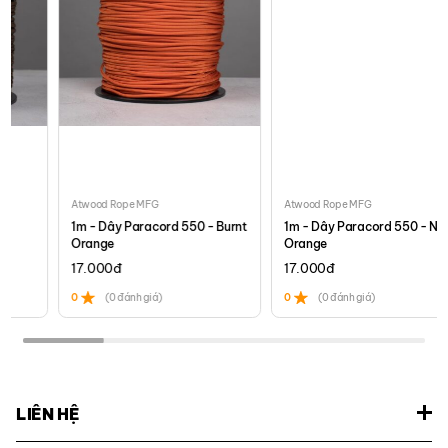
Atwood Rope MFG
Atwood Rope MFG
1m - Dây Paracord 550 - Burnt
1m - Dây Paracord 550 - Neon
Orange
Orange
17.000
đ
17.000
đ
0
(0 đánh giá)
0
(0 đánh giá)
LIÊN HỆ