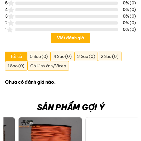
5
0%
(0)
4
0%
(0)
3
0%
(0)
2
0%
(0)
1
0%
(0)
Viết đánh giá
Tất cả
5 Sao (0)
4 Sao (0)
3 Sao (0)
2 Sao (0)
1 Sao (0)
Có Hình ảnh/Video
Chưa có đánh giá nào.
SẢN PHẨM GỢI Ý