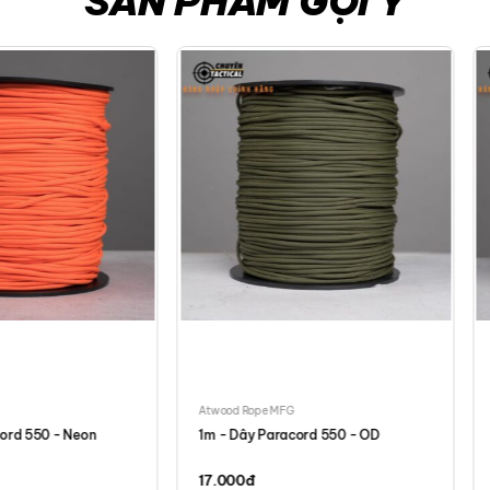
SẢN PHẨM GỢI Ý
Atwood Rope MFG
ord 550 - Neon
1m - Dây Paracord 550 - OD
17.000
đ