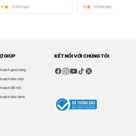
0
(0 đánh giá)
0
(0 đánh giá)
Ợ GIÚP
KẾT NỐI VỚI CHÚNG TÔI
h sách giao hàng
nh sách bảo mật
h sách đổi trả
h sách bảo hành