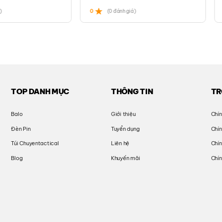
)
0
(0 đánh giá)
TOP DANH MỤC
THÔNG TIN
TR
Balo
Giới thiệu
Chín
Đèn Pin
Tuyển dụng
Chí
Túi Chuyentactical
Liên hệ
Chín
Blog
Khuyến mãi
Chín