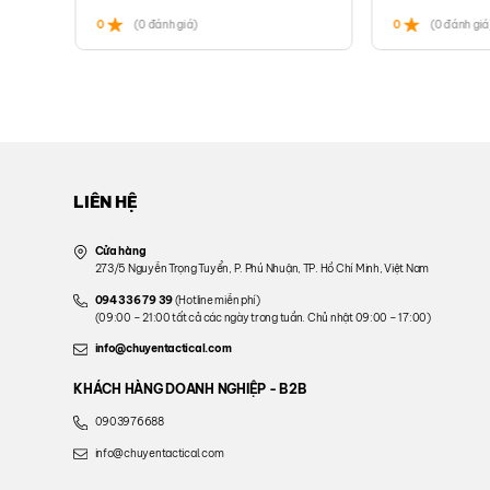
0
(0 đánh giá)
0
(0 đánh giá
LIÊN HỆ
Cửa hàng
273/5 Nguyễn Trọng Tuyển, P. Phú Nhuận, TP. Hồ Chí Minh, Việt Nam
094 336 79 39
(Hotline miễn phí)
(09:00 – 21:00 tất cả các ngày trong tuần. Chủ nhật 09:00 – 17:00)
info@chuyentactical.com
KHÁCH HÀNG DOANH NGHIỆP - B2B
0903976688
info@chuyentactical.com