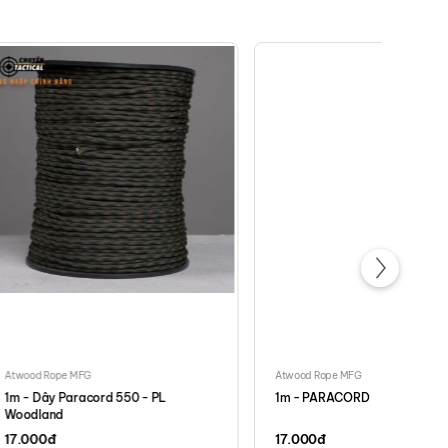
Atwood Rope MFG
Atwood Rope MFG
1m - Dây Paracord 550 - PL
1m - PARACORD
Woodland
17.000
đ
17.000
đ