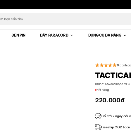
ĐÈN PIN
DÂY PARACORD
DỤNG CỤ ĐA NĂNG
0 đánh gi
TACTICAL
Brand:
Atwood Rope MFG
Hết hàng
220.000
đ
Đổi trả 7 ngày đối v
Freeship COD toàn 