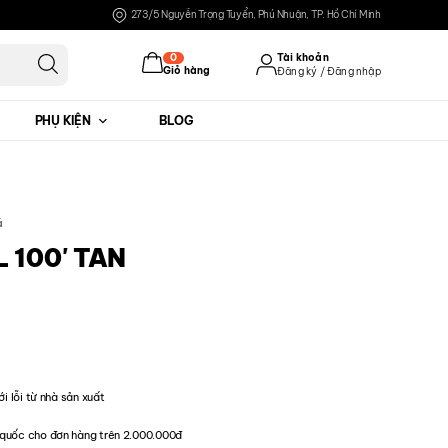
273/5 Nguyễn Trọng Tuyển, Phú Nhuận, TP. Hồ Chí Minh
0
Tài khoản
Giỏ hàng
Đăng ký / Đăng nhập
PHỤ KIỆN
BLOG
Đăng nhập
Đăng ký
á
 100' TAN
ới lỗi từ nhà sản xuất
quốc cho đơn hàng trên 2.000.000đ