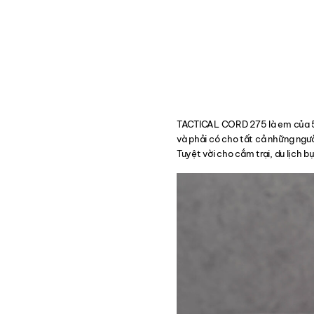
TACTICAL CORD 275 là em của 550
và phải có cho tất cả những ngườ
Tuyệt vời cho cắm trại, du lịch bụ