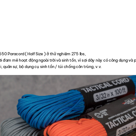
 Paracord ( Half Size ) ở thử nghiệm 275 lbs,
i đam mê hoạt động ngoài trời và sinh tồn, vì sợi dây này có công dụng và 
i, quân sự, bộ dụng cụ sinh tồn / túi chống côn trùng, v.v.