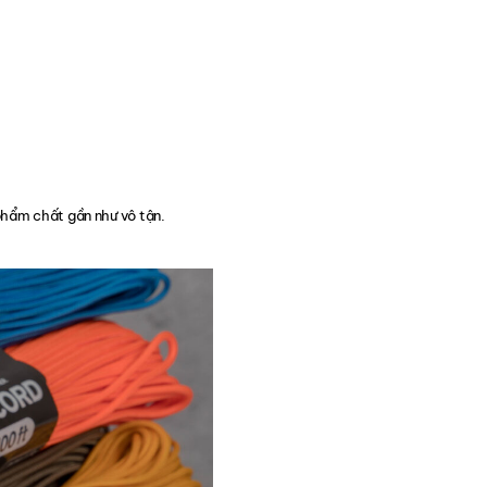
phẩm chất gần như vô tận.