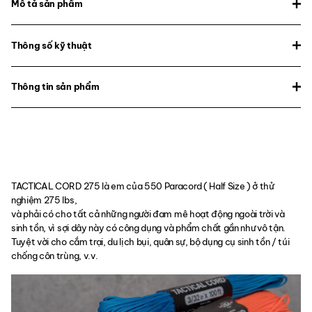
Mô tả sản phẩm
Thông số kỹ thuật
Thông tin sản phẩm
TACTICAL CORD 275 là em của 550 Paracord ( Half Size ) ở thử
nghiệm 275 lbs,
và phải có cho tất cả những người đam mê hoạt động ngoài trời và
sinh tồn, vì sợi dây này có công dụng và phẩm chất gần như vô tận.
Tuyệt vời cho cắm trại, du lịch bụi, quân sự, bộ dụng cụ sinh tồn / túi
chống côn trùng, v.v.