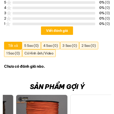
5
0%
(0)
4
0%
(0)
3
0%
(0)
2
0%
(0)
1
0%
(0)
Viết đánh giá
Tất cả
5 Sao (0)
4 Sao (0)
3 Sao (0)
2 Sao (0)
1 Sao (0)
Có Hình ảnh/Video
Chưa có đánh giá nào.
SẢN PHẨM GỢI Ý