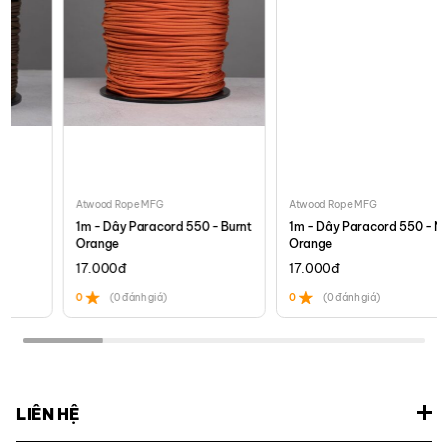
Atwood Rope MFG
Atwood Rope MFG
1m - Dây Paracord 550 - Burnt
1m - Dây Paracord 550 - Neon
Orange
Orange
17.000
đ
17.000
đ
0
(0 đánh giá)
0
(0 đánh giá)
LIÊN HỆ