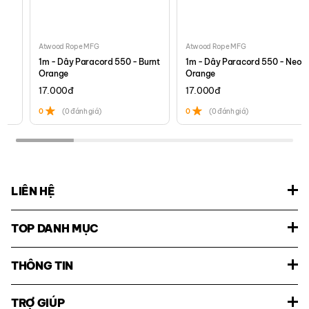
Atwood Rope MFG
Atwood Rope MFG
1m - Dây Paracord 550 - Burnt
1m - Dây Paracord 550 - Neon
Orange
Orange
17.000
đ
17.000
đ
0
(0 đánh giá)
0
(0 đánh giá)
LIÊN HỆ
TOP DANH MỤC
THÔNG TIN
TRỢ GIÚP