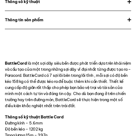
Thông số kỹ thuật
Thông tin sản phẩm
BattleCord
là một sợi dây siêu bền được phát triển dựa trên khái niệm
và cấu tạo của một trong những sợi dây vĩ đại nhất từng được tạo ra –
Paracord. BattleCord có 7 sợi lõi bên trong lõi tĩnh , mỗi sợi có độ bền
kéo 158 kg có thể được kéo ra để buộc thêm khi cần thiết. Thiết kế
cung cấp độ giãn rất thấp cho phép bạn bảo vệ trại và tài sản của
mình một cách tự tin và đáng tin cậy. Cho dù bạn đang ở trên chiến
trường hay trên đường mòn, BattleCord sẽ thực hiện trong một số
điều kiện khắc nghiệt nhất trên trái đất.
Thông số kỹ thuật Battle Cord
Đường kính – 5.6mm
Độ bền kéo – 1202 kg
Trọng lượng 15m – 397g