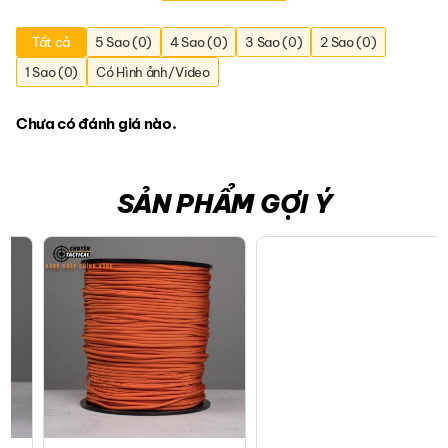
Tất cả
5 Sao (0)
4 Sao (0)
3 Sao (0)
2 Sao (0)
1 Sao (0)
Có Hình ảnh/Video
Chưa có đánh giá nào.
SẢN PHẨM GỢI Ý