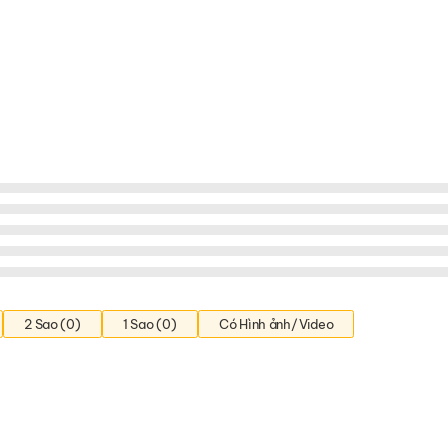
2 Sao (0)
1 Sao (0)
Có Hình ảnh/Video