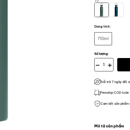
Fir
Dung tích
710ml
Số lượng:
Bình Hydro Flask Sta
Đổi trả 7 ngày đối v
Freeship COD toàn 
Cam kết sản phẩm 
Mô tả sản phẩm