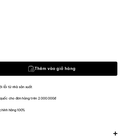
ndard Flex Cap 24 OZ (Season 2024) số lượng
Thêm vào giỏ hàng
ới lỗi từ nhà sản xuất
quốc cho đơn hàng trên 2.000.000đ
chính hãng 100%