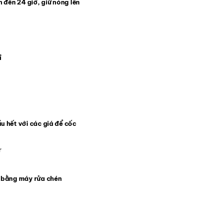
n đến 24 giờ, giữ nóng lên
ỉ
u hết với các giá để cốc
a bằng máy rửa chén