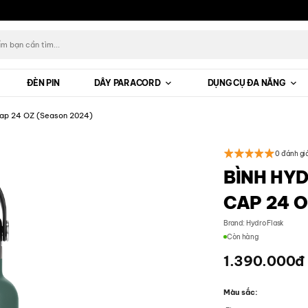
ĐÈN PIN
DÂY PARACORD
DỤNG CỤ ĐA NĂNG
 Cap 24 OZ (Season 2024)
0 đánh gi
BÌNH HY
CAP 24 O
Brand:
Hydro Flask
Còn hàng
1.390.000
đ
Màu sắc