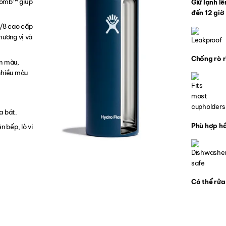
omb™️ giúp
Giữ lạnh lê
đến 12 giờ
8/8 cao cấp
hương vị và
Chống rò r
ền màu,
nhiều màu
a bát.
Phù hợp hầ
n bếp, lò vi
Có thể rử