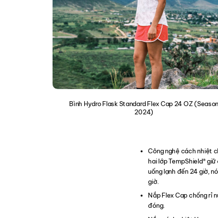
Bình Hydro Flask Standard Flex Cap 24 OZ (Seaso
2024)
Công nghệ cách nhiệt 
hai lớp TempShield®️ giữ
uống lạnh đến 24 giờ, n
giờ.
Nắp Flex Cap chống rỉ n
đóng.