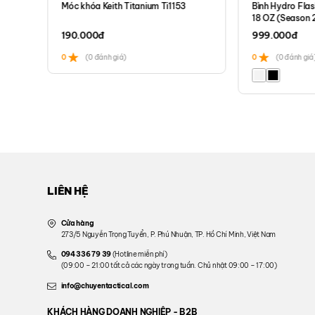
Móc khóa Keith Titanium Ti1153
Bình Hydro Fla
18 OZ (Season 
190.000
đ
999.000
đ
0
(0 đánh giá)
0
(0 đánh giá
LIÊN HỆ
Cửa hàng
273/5 Nguyễn Trọng Tuyển, P. Phú Nhuận, TP. Hồ Chí Minh, Việt Nam
094 336 79 39
(Hotline miễn phí)
(09:00 – 21:00 tất cả các ngày trong tuần. Chủ nhật 09:00 – 17:00)
info@chuyentactical.com
KHÁCH HÀNG DOANH NGHIỆP - B2B