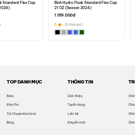
sk Standard Flex Cap
Bình Hydro Flask Standard Flex Cap
2024)
21 OZ (Season 2024)
1.199.000
đ
)
0
(0 đánh giá)
TOP DANH MỤC
THÔNG TIN
TR
Balo
Giới thiệu
Chín
Đèn Pin
Tuyển dụng
Chí
Túi Chuyentactical
Liên hệ
Chín
Blog
Khuyến mãi
Chín