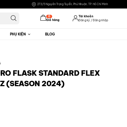
273/5 Nguyễn Trọng Tuyển, Phú Nhuận, TP. Hồ Chí Minh
0
Tài khoản
Giỏ hàng
Đăng ký / Đăng nhập
PHỤ KIỆN
BLOG
Đăng nhập
Đăng ký
á
DRO FLASK STANDARD FLEX
Z (SEASON 2024)