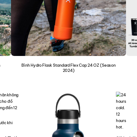
n
Bình Hydro Flask Standard Flex Cap 24 OZ (Season
2024)
chân không
 cho đồ
óng đến 12
ước khi