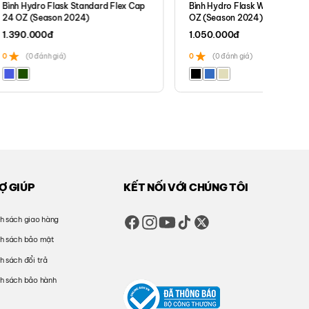
Bình Hydro Flask Standard Flex Cap
Bình Hydro Flask Wide Flex Ca
24 OZ (Season 2024)
OZ (Season 2024)
1.390.000
đ
1.050.000
đ
0
(0 đánh giá)
0
(0 đánh giá)
Ợ GIÚP
KẾT NỐI VỚI CHÚNG TÔI
h sách giao hàng
nh sách bảo mật
h sách đổi trả
h sách bảo hành