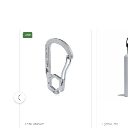
NEW
Keith Titanium
Hydro Flask