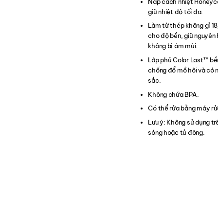
Nắp cách nhiệt Honeyc
giữ nhiệt độ tối đa.
Làm từ thép không gỉ 1
cho độ bền, giữ nguyên 
không bị ám mùi.
Lớp phủ Color Last™️ b
chống đổ mồ hôi và có 
sắc.
Không chứa BPA.
Có thể rửa bằng máy rử
Lưu ý: Không sử dụng trê
sóng hoặc tủ đông.