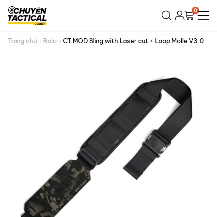
Bỏ
0
qua
nội
dung
Trang chủ
Balo
CT MOD Sling with Laser cut + Loop Molle V3.0