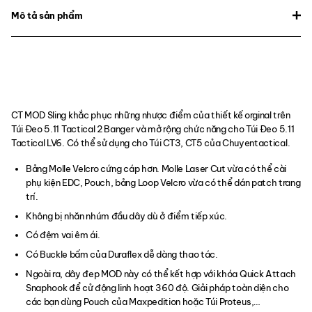
Mô tả sản phẩm
CT MOD Sling khắc phục những nhược điểm của thiết kế orginal trên
Túi Đeo 5.11 Tactical 2 Banger và mở rộng chức năng cho Túi Đeo 5.11
Tactical LV6. Có thể sử dụng cho Túi CT3, CT5 của Chuyentactical.
Bảng Molle Velcro cứng cáp hơn. Molle Laser Cut vừa có thể cài
phụ kiện EDC, Pouch, bảng Loop Velcro vừa có thể dán patch trang
trí.
Không bị nhăn nhúm đầu dây dù ở điểm tiếp xúc.
Có đệm vai êm ái.
Có Buckle bấm của Duraflex dễ dàng thao tác.
Ngoài ra, dây đep MOD này có thể kết hợp với khóa Quick Attach
Snaphook để cử động linh hoạt 360 độ. Giải pháp toàn diện cho
các bạn dùng Pouch của Maxpedition hoặc Túi Proteus,…