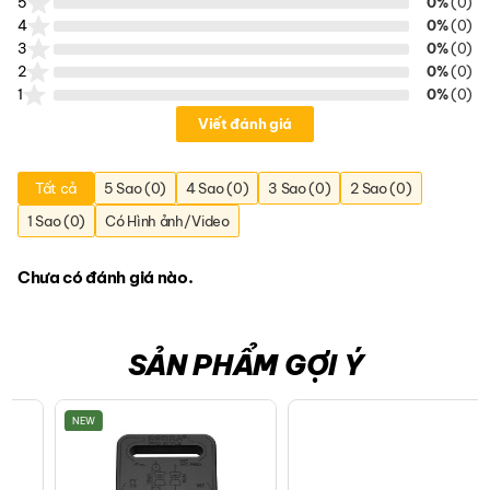
5
0%
(0)
4
0%
(0)
3
0%
(0)
2
0%
(0)
1
0%
(0)
Viết đánh giá
Tất cả
5 Sao (0)
4 Sao (0)
3 Sao (0)
2 Sao (0)
1 Sao (0)
Có Hình ảnh/Video
Chưa có đánh giá nào.
SẢN PHẨM GỢI Ý
NEW