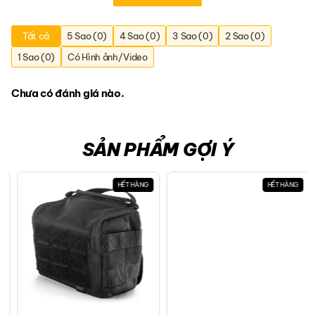
Tất cả
5 Sao (0)
4 Sao (0)
3 Sao (0)
2 Sao (0)
1 Sao (0)
Có Hình ảnh/Video
Chưa có đánh giá nào.
SẢN PHẨM GỢI Ý
HẾT HÀNG
HẾT HÀNG