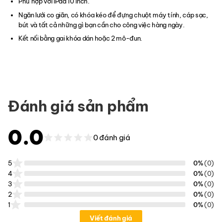
Phù hợp với iPad 10 inch.
Ngăn lưới co giãn, có khóa kéo để đựng chuột máy tính, cáp sạc,
bút và tất cả những gì bạn cần cho công việc hàng ngày.
Kết nối bằng gai khóa dán hoặc 2 mô-đun.
Đánh giá sản phẩm
0.0
0 đánh giá
5
0%
(0)
4
0%
(0)
3
0%
(0)
2
0%
(0)
1
0%
(0)
Viết đánh giá