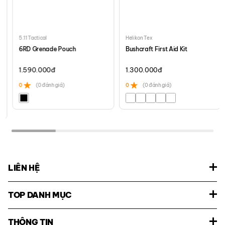
5.11 Tactical
Helikon Tex
6RD Grenade Pouch
Bushcraft First Aid Kit
1.590.000
đ
1.300.000
đ
0
(0 đánh giá)
0
(0 đánh giá)
LIÊN HỆ
TOP DANH MỤC
THÔNG TIN