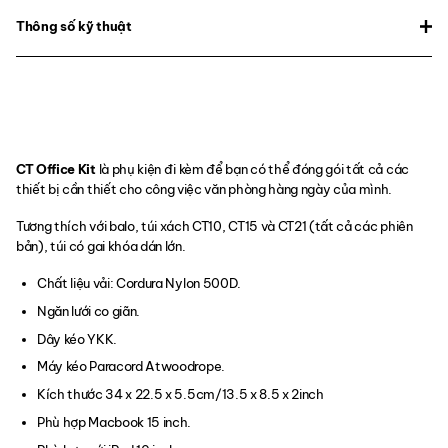
Thông số kỹ thuật
CT Office Kit
là phụ kiện đi kèm để bạn có thể đóng gói tất cả các
thiết bị cần thiết cho công việc văn phòng hàng ngày của mình.
Tương thích với balo, túi xách CT10, CT15 và CT21 (tất cả các phiên
bản), túi có gai khóa dán lớn.
Chất liệu vải: Cordura Nylon 500D.
Ngăn lưới co giãn.
Dây kéo YKK.
Máy kéo Paracord Atwoodrope.
Kích thước 34 x 22.5 x 5.5cm/13.5 x 8.5 x 2inch
Phù hợp Macbook 15 inch.