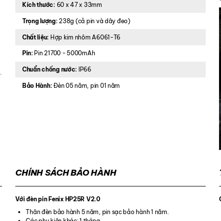
Kích thước:
60 x 47 x 33mm
Trọng lượng:
238g (cả pin và dây đeo)
Chất liệu:
Hợp kim nhôm A6061-T6
Pin:
Pin 21700 - 5000mAh
Chuẩn chống nước:
IP66
.
Bảo Hành:
Đèn 05 năm, pin 01 năm
CHÍNH SÁCH BẢO HÀNH
Với đèn pin Fenix HP25R V2.0
Thân đèn bảo hành 5 năm, pin sạc bảo hành 1 năm.
Các phụ kiện khác: 1 tháng.