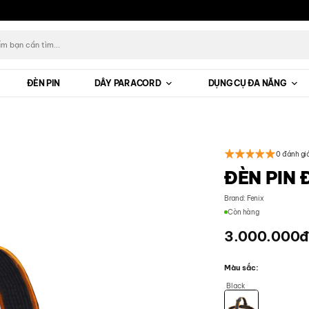
ĐÈN PIN
DÂY PARACORD
DỤNG CỤ ĐA NĂNG
0 đánh gi
ĐÈN PIN 
Brand:
Fenix
Còn hàng
3.000.000
Màu sắc
Black