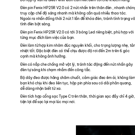
Đèn pin Fenix HP25R V2.0 có 2 nút nhấn trên thân đèn , nhanh chón
truy cập chế độ sáng nhanh mà không cần quá nhiều thao tác.
Ngoài ra nhấn đồng thời 2 nút 1 lần để khóa đèn, tránh tình trạng v
tình đèn bật sáng.
Đèn pin Fenix HP25R V2.0 có tới 3 bóng Led riêng biệt, phù hợp với
từng mục đích làm việc của bạn.
Đèn làm từ hợp kim nhôm đúc nguyên khối, cho trọng lượng nhẹ, tả
nhiệt tốt. Đặc biệt đèn có thể chịu được độ rơi đến 2m trên 6 góc
cạnh mà không ảnh hưởng.
Đèn có nắp che chống mở vật lý, tránh tác động đến nút nhấn gây
đèn tự sáng khi chạm nhầm đến công tắc.
Bộ dây đeo được hãng chăm chuốt, cảm giác đeo êm ái, không là
bạn khó chịu khi đeo liên tục, hộp pin phía sau có dải phản quang,
dễ dàng nhận biết từ xa.
Đèn tích hợp cổng sạc Type C trên thân, thời gian sạc đầy chỉ 4 giờ,
tiện lợi để sạc lại mọi lúc mọi nơi.