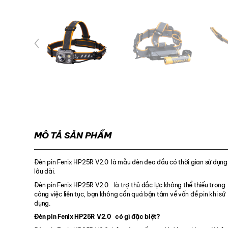
MÔ TẢ SẢN PHẨM
Đèn pin Fenix ​​HP25R V2.0 là mẫu đèn đeo đầu có thời gian sử dụng
lâu dài.
Đèn pin Fenix HP25R V2.0 là trợ thủ đắc lực không thể thiếu trong
công việc liên tục, bạn không cần quá bận tâm về vấn đề pin khi sử
dụng.
Đèn pin Fenix HP25R V2.0 có gì đặc biệt?