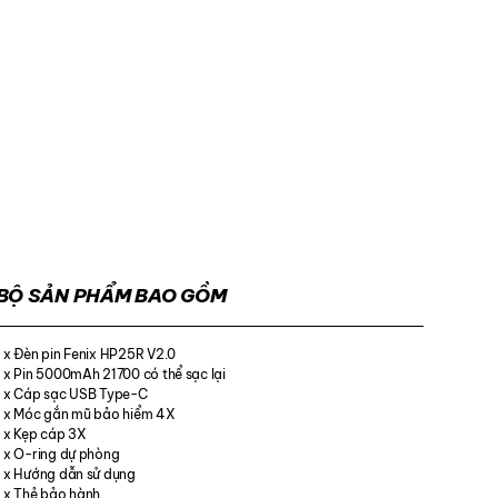
BỘ SẢN PHẨM BAO GỒM
1 x Đèn pin Fenix ​​HP25R V2.0
1 x Pin 5000mAh 21700 có thể sạc lại
1 x Cáp sạc USB Type-C
1 x Móc gắn mũ bảo hiểm 4X
1 x Kẹp cáp 3X
1 x O-ring dự phòng
1 x Hướng dẫn sử dụng
1 x Thẻ bảo hành