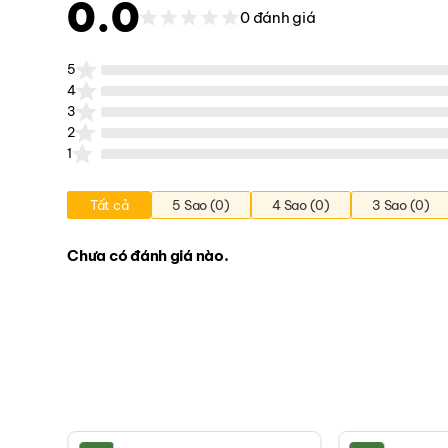
0.0
0 đánh giá
5
4
3
2
1
Tất cả
5 Sao (0)
4 Sao (0)
3 Sao (0)
Chưa có đánh giá nào.