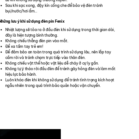
Sau khi sạc xong, đậy kín cổng che để bảo vệ đèn tránh
bụi/nước/hơi ẩm…
Những lưu ý khi sử dụng đèn pin Fenix
Nhiệt lượng sẽ tỏa ra ở đầu đèn khi sử dụng trong thời gian dài,
đây là hiện tượng bình thường.
Không chiếu thẳng đèn pin vào mắt.
Để xa tầm tay trẻ em!
Để đảm bảo an toàn trong quá trình sử dụng lâu, nên lắp tay
cầm rời và tránh chạm trực tiếp vào thân đèn.
Không chiếu vật thể hoặc vật liệu dễ cháy ở cự ly gần.
Không tự ý tháo rời đầu đèn để tránh gây hỏng đèn và làm mất
hiệu lực bảo hành.
Luôn khóa đèn khi không sử dụng để tránh tình trạng kích hoạt
ngẫu nhiên trong quá trình bảo quản hoặc vận chuyển.