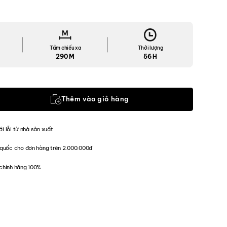
Tầm chiếu xa
Thời lượng
290 M
56 H
x HP25R V2.0 số lượng
Thêm vào giỏ hàng
ới lỗi từ nhà sản xuất
quốc cho đơn hàng trên 2.000.000đ
chính hãng 100%