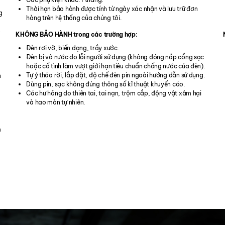
Thời hạn bảo hành được tính từ ngày xác nhận và lưu trữ đơn
g
hàng trên hệ thống của chúng tôi.
ô
KHÔNG BẢO HÀNH trong các trường hợp:
Đèn rơi vỡ, biến dạng, trầy xước.
Đèn bị vô nước do lỗi người sử dụng (không đóng nắp cổng sạc
hoặc cố tình làm vượt giới hạn tiêu chuẩn chống nước của đèn).
Tự ý tháo rời, lắp đặt, độ chế đèn pin ngoài hướng dẫn sử dụng.
n
Dùng pin, sạc không đúng thông số kĩ thuật khuyến cáo.
Các hư hỏng do thiên tai, tai nạn, trộm cắp, động vật xâm hại
và hao mòn tự nhiên.
m