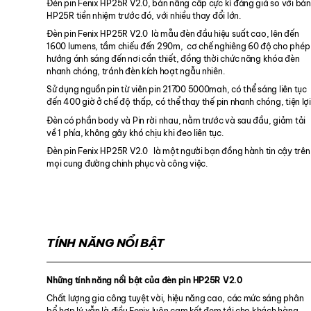
Đèn pin Fenix HP25R V2.0, bản nâng cấp cực kì đáng giá so với bản
HP25R tiền nhiệm trước đó, với nhiều thay đổi lớn.
Đèn pin Fenix HP25R V2.0 là mẫu đèn đầu hiệu suất cao, lên đến
1600 lumens, tầm chiếu đến 290m, cơ chế nghiêng 60 độ cho phép
hướng ánh sáng đến nơi cần thiết, đồng thời chức năng khóa đèn
nhanh chóng, tránh đèn kích hoạt ngẫu nhiên.
Sử dụng nguồn pin từ viên pin 21700 5000mah, có thể sáng liên tục
đến 400 giờ ở chế độ thấp, có thể thay thế pin nhanh chóng, tiện lợi
Đèn có phần body và Pin rời nhau, nằm trước và sau đầu, giảm tải
về 1 phía, không gây khó chịu khi đeo liên tục.
Đèn pin Fenix HP25R V2.0 là một người bạn đồng hành tin cậy trên
mọi cung đường chinh phục và công việc.
TÍNH NĂNG NỔI BẬT
Những tính năng nổi bật của đèn pin HP25R V2.0
Chất lượng gia công tuyệt vời, hiệu năng cao, các mức sáng phân
bổ hợp lý vẫn là điều Fenix luôn cam kết đem tới cho khách hàng.