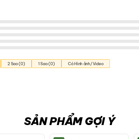
2 Sao (0)
1 Sao (0)
Có Hình ảnh/Video
SẢN PHẨM GỢI Ý