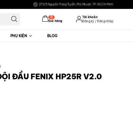
273/5 Nguyễn Trọng Tuyển, Phú Nhuận, TP. Hồ Chí Minh
0
Tài khoản
Giỏ hàng
Đăng ký / Đăng nhập
PHỤ KIỆN
BLOG
Đăng nhập
Đăng ký
á
ĐỘI ĐẦU FENIX HP25R V2.0
đ