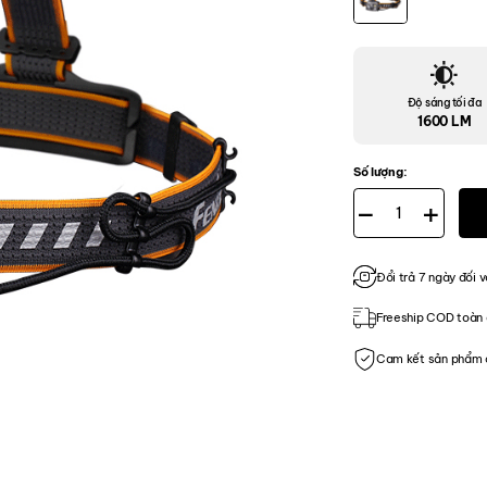
Độ sáng tối đa
1600 LM
Số lượng:
Đèn Pin Đội Đầu Feni
Đổi trả 7 ngày đối v
Freeship COD toàn 
Cam kết sản phẩm 