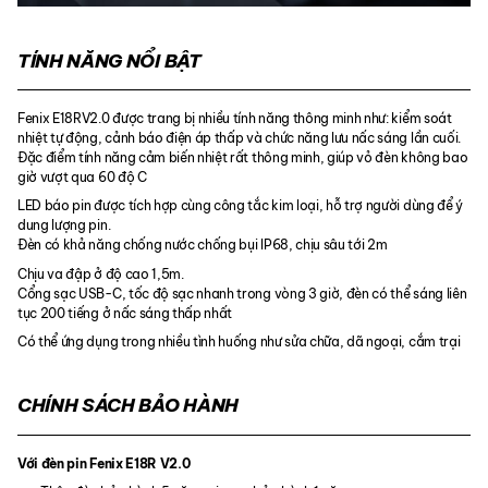
TÍNH NĂNG NỔI BẬT
Fenix E18RV2.0 được trang bị nhiều tính năng thông minh như: kiểm soát
nhiệt tự động, cảnh báo điện áp thấp và chức năng lưu nấc sáng lần cuối.
Đặc điểm tính năng cảm biến nhiệt rất thông minh, giúp vỏ đèn không bao
giờ vượt qua 60 độ C
LED báo pin được tích hợp cùng công tắc kim loại, hỗ trợ người dùng để ý
dung lượng pin.
Đèn có khả năng chống nước chống bụi IP68, chịu sâu tới 2m
Chịu va đập ở độ cao 1,5m.
Cổng sạc USB-C, tốc độ sạc nhanh trong vòng 3 giờ, đèn có thể sáng liên
tục 200 tiếng ở nấc sáng thấp nhất
Có thể ứng dụng trong nhiều tình huống như sửa chữa, dã ngoại, cắm trại
CHÍNH SÁCH BẢO HÀNH
Với đèn pin Fenix E18R V2.0