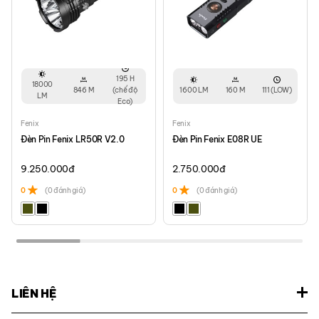
195 H
18000
846 M
(chế độ
1600 LM
160 M
111 (LOW)
LM
Eco)
Fenix
Fenix
Đèn Pin Fenix LR50R V2.0
Đèn Pin Fenix E08R UE
9.250.000
đ
2.750.000
đ
0
(0 đánh giá)
0
(0 đánh giá)
LIÊN HỆ