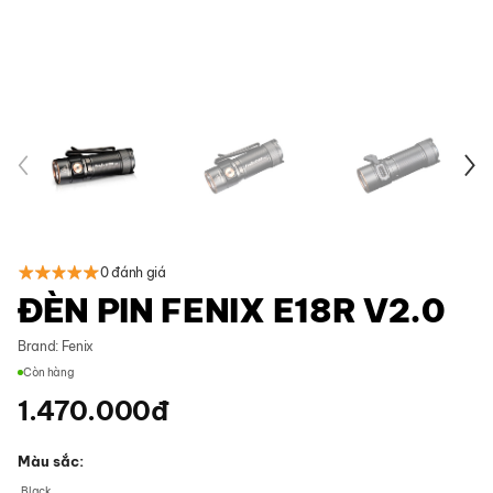
0 đánh giá
ĐÈN PIN FENIX E18R V2.0
Brand:
Fenix
Còn hàng
1.470.000
đ
Màu sắc
Black