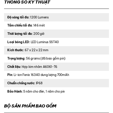
THÔNG SỐ KỸ THUẬT
Độ sáng tối đa:
1200 Lumens
Tầm chiếu tối đa:
146 mét
Thời lượng tối đa:
200 giờ
Loại bóng LED:
LED Luminus SST40
Kích thước:
67 x 22 x 22 mm
Trọng lượng:
56 grams (đã bao gồm pin)
Chất liệu:
Hợp kim nhôm A6061-T6
Pin:
Li-ion Fenix 16340 dung lượng 700mAh
Chuẩn chống nước:
IP68
Bảo Hành:
5 năm cho đèn, 1 năm cho pin
BỘ SẢN PHẨM BAO GỒM