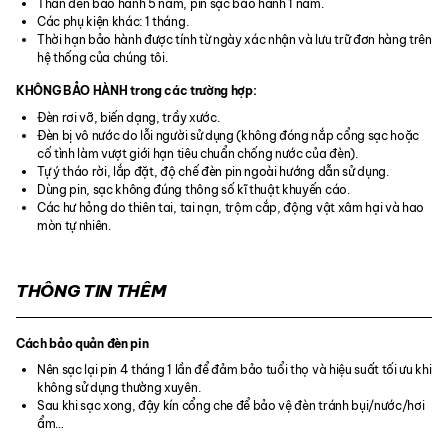
Thân đèn bảo hành 5 năm, pin sạc bảo hành 1 năm.
Các phụ kiện khác: 1 tháng.
Thời hạn bảo hành được tính từ ngày xác nhận và lưu trữ đơn hàng trên
hệ thống của chúng tôi.
KHÔNG BẢO HÀNH trong các trường hợp:
Đèn rơi vỡ, biến dạng, trầy xước.
Đèn bị vô nước do lỗi người sử dụng (không đóng nắp cổng sạc hoặc
cố tình làm vượt giới hạn tiêu chuẩn chống nước của đèn).
Tự ý tháo rời, lắp đặt, độ chế đèn pin ngoài hướng dẫn sử dụng.
Dùng pin, sạc không đúng thông số kĩ thuật khuyến cáo.
Các hư hỏng do thiên tai, tai nạn, trộm cắp, động vật xâm hại và hao
mòn tự nhiên.
THÔNG TIN THÊM
Cách bảo quản đèn pin
Nên sạc lại pin 4 tháng 1 lần để đảm bảo tuổi thọ và hiệu suất tối ưu khi
không sử dụng thường xuyên.
Sau khi sạc xong, đậy kín cổng che để bảo vệ đèn tránh bụi/nước/hơi
ẩm…