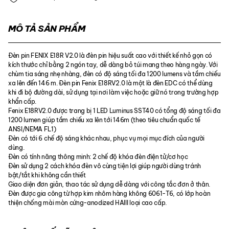
MÔ TẢ SẢN PHẨM
Đèn pin FENIX E18R V2.0 là đèn pin hiệu suất cao với thiết kế nhỏ gọn có
kích thước chỉ bằng 2 ngón tay, dễ dàng bỏ túi mang theo hàng ngày. Với
chùm tia sáng nhẹ nhàng, đèn có độ sáng tối đa 1200 lumens và tầm chiếu
xa lên đến 146 m. Đèn pin Fenix E18RV2.0 là một là đèn EDC có thể dùng
khi đi bộ đường dài, sử dụng tại nơi làm việc hoặc giữ nó trong trường hợp
khẩn cấp.
Fenix E18RV2.0 được trang bị 1 LED Luminus SST40 có tổng độ sáng tối đa
1200 lumen giúp tầm chiếu xa lên tới 146m (theo tiêu chuẩn quốc tế
ANSI/NEMA FL1)
Đèn có tới 6 chế độ sáng khác nhau, phục vụ mọi mục đích của người
dùng.
Đèn có tính năng thông minh: 2 chế độ khóa đèn điện tử/cơ học
Đèn sử dụng 2 cách khóa đèn vô cùng tiện lợi giúp người dùng tránh
bật/tắt khi không cần thiết
Giao diện đơn giản, thao tác sử dụng dễ dàng với công tắc đơn ở thân.
Đèn được gia công từ hợp kim nhôm hàng không 6061-T6, có lớp hoàn
thiện chống mài mòn cứng-anodized HAIII loại cao cấp.