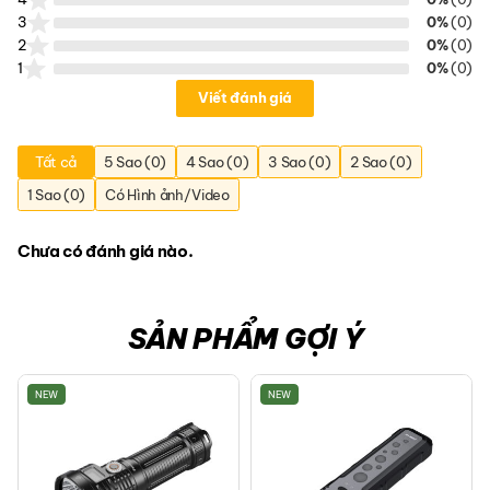
3
0%
(0)
2
0%
(0)
1
0%
(0)
Viết đánh giá
Tất cả
5 Sao (0)
4 Sao (0)
3 Sao (0)
2 Sao (0)
1 Sao (0)
Có Hình ảnh/Video
Chưa có đánh giá nào.
SẢN PHẨM GỢI Ý
NEW
NEW