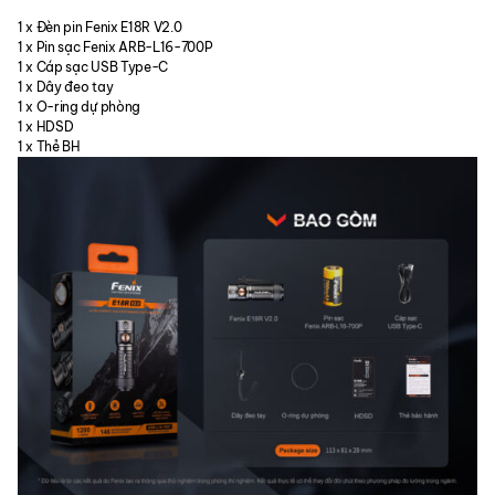
1 x Đèn pin Fenix E18R V2.0
1 x Pin sạc Fenix ARB-L16-700P
1 x Cáp sạc USB Type-C
1 x Dây đeo tay
1 x O-ring dự phòng
1 x HDSD
1 x Thẻ BH