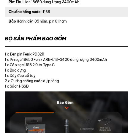
Pin:
Pin li-ion 18650 dung lượng 3400mAh
Chuẩn chống nước:
IP68
Bảo Hành:
đèn 05 năm, pin 01 năm
BỘ SẢN PHẨM BAO GỒM
1 x Đèn pin Fenix PD32R
1 x Pin sạc 18650 Fenix ARB-L18-3400 dung lượng 3400mAh
1 x Cáp sạc USB 2.0 to Type C
1 x Bao đựng
1 x Dây đeo cổ tay
2 x O-ring chống nước dự phòng
1 x Sách HSSD