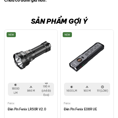
Chưa có đánh giá nào.
SẢN PHẨM GỢI Ý
NEW
NEW
195 H
18000
846 M
(chế độ
1600 LM
160 M
111 (LOW)
LM
Eco)
Fenix
Fenix
Đèn Pin Fenix LR50R V2.0
Đèn Pin Fenix E08R UE