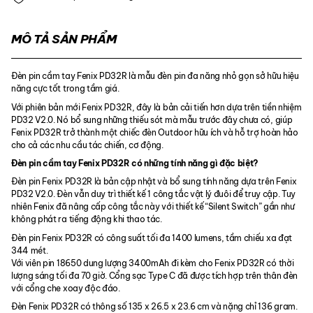
MÔ TẢ SẢN PHẨM
Đèn pin cầm tay Fenix PD32R là mẫu đèn pin đa năng nhỏ gọn sở hữu hiệu
năng cực tốt trong tầm giá.
Với phiên bản mới Fenix PD32R, đây là bản cải tiến hơn dựa trên tiền nhiệm
PD32 V2.0. Nó bổ sung những thiếu sót mà mẫu trước đây chưa có, giúp
Fenix PD32R trở thành một chiếc đèn Outdoor hữu ích và hỗ trợ hoàn hảo
cho cả các nhu cầu tác chiến, cơ động.
Đèn pin cầm tay Fenix PD32R có những tính năng gì đặc biệt?
Đèn pin Fenix PD32R là bản cập nhật và bổ sung tính năng dựa trên Fenix
PD32 V2.0. Đèn vẫn duy trì thiết kế 1 công tắc vật lý đuôi để truy cập. Tuy
nhiên Fenix đã nâng cấp công tắc này với thiết kế “Silent Switch” gần như
không phát ra tiếng động khi thao tác.
Đèn pin Fenix PD32R có công suất tối đa 1400 lumens, tầm chiếu xa đạt
344 mét.
Với viên pin 18650 dung lượng 3400mAh đi kèm cho Fenix PD32R có thời
lượng sáng tối đa 70 giờ. Cổng sạc Type C đã được tích hợp trên thân đèn
với cổng che xoay độc đáo.
Đèn Fenix PD32R có thông số 135 x 26.5 x 23.6 cm và nặng chỉ 136 gram.