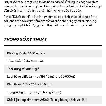
Đây được xem là một kích thước hoàn hảo để sử dụng linh hoạt đa chức
năng và thuận tiện mang theo bên người. Clip gài thép hỗ trợ kết nối và giữ
đèn cố định tại nhiều vị trí, thuận tiện hơn cho việc truy cập.
Fenix PD32R có thiết kế thân tay cầm có các rãnh chéo để tăng độ ma
sát, cho thao tác cầm nắm cực tốt và chắc chắn (ngay cả khi sử dụng
găng tay dày). Chất lượng hoàn thiện rất cao, sắc sảo từng chi tiết.
THÔNG SỐ KỸ THUẬT
Độ sáng tối đa:
1400 lumens
Tầm chiếu tối đa:
344 mét
Thời lượng tối đa:
70 giờ
Loại bóng LED:
Luminus SFT40 tuổi thọ 50.000 giờ
Kích thước:
135 x 26.5 x 23.6 mm
Trọng lượng:
136 gram (đã bao gồm pin)
Chất liệu:
Hợp kim nhôm A6061-T6, mạ bề mặt Anidize HAIII