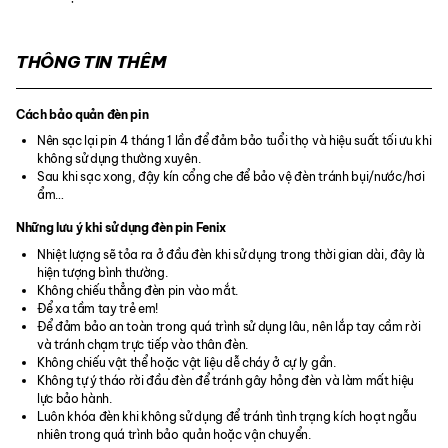
THÔNG TIN THÊM
Cách bảo quản đèn pin
Nên sạc lại pin 4 tháng 1 lần để đảm bảo tuổi thọ và hiệu suất tối ưu khi
không sử dụng thường xuyên.
Sau khi sạc xong, đậy kín cổng che để bảo vệ đèn tránh bụi/nước/hơi
ẩm…
Những lưu ý khi sử dụng đèn pin Fenix
Nhiệt lượng sẽ tỏa ra ở đầu đèn khi sử dụng trong thời gian dài, đây là
hiện tượng bình thường.
Không chiếu thẳng đèn pin vào mắt.
Để xa tầm tay trẻ em!
Để đảm bảo an toàn trong quá trình sử dụng lâu, nên lắp tay cầm rời
và tránh chạm trực tiếp vào thân đèn.
Không chiếu vật thể hoặc vật liệu dễ cháy ở cự ly gần.
Không tự ý tháo rời đầu đèn để tránh gây hỏng đèn và làm mất hiệu
lực bảo hành.
Luôn khóa đèn khi không sử dụng để tránh tình trạng kích hoạt ngẫu
nhiên trong quá trình bảo quản hoặc vận chuyển.