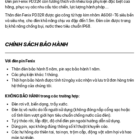
Đèn pin Fenix PD32R còn tương thích với nhiều loại phụ kiện đặc biệt của
hãng, phục vụ các nhu cầu tác chiến, lực lượng hành pháp….
Thân đèn Fenix PD32R được gia công từ hợp kim nhôm A6061-T6 siêu bền
và siêu nhẹ, cho đèn khả năng chịu va đập đến 1.5m. Đèn còn được trang
bị khả năng chống bụi, nước theo tiêu chuẩn IP68.
CHÍNH SÁCH BẢO HÀNH
Với đèn pin Fenix
Thân đèn bảo hành 5 năm, pin sạc bảo hành 1 năm.
Các phụ kiện khác: 1 tháng.
Thời hạn bảo hành được tính từ ngày xác nhận và lưu trữ đơn hàng trên
hệ thống của chúng tôi.
KHÔNG BẢO HÀNH trong các trường hợp:
Đèn rơi vỡ, biến dạng, trầy xước.
Đèn bị vô nước do lỗi người sử dụng (không đóng nắp cổng sạc hoặc
cố tình làm vượt giới hạn tiêu chuẩn chống nước của đèn).
Tự ý tháo rời, lắp đặt, độ chế đèn pin ngoài hướng dẫn sử dụng.
Dùng pin, sạc không đúng thông số kĩ thuật khuyến cáo.
Các hư hỏng do thiên tai, tai nạn, trộm cắp, động vật xâm hại và hao
mòn tự nhiên.