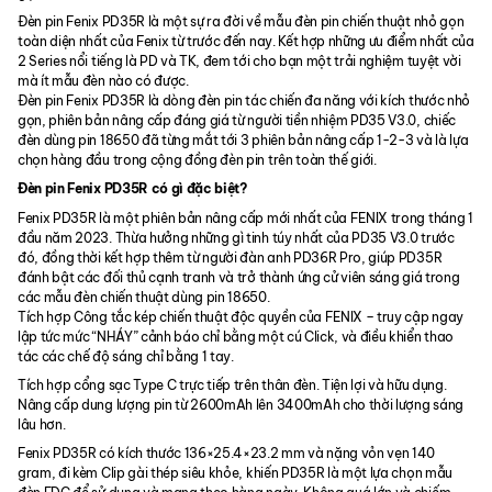
Đèn pin Fenix PD35R là một sự ra đời về mẫu đèn pin chiến thuật nhỏ gọn
toàn diện nhất của Fenix từ trước đến nay. Kết hợp những ưu điểm nhất của
2 Series nổi tiếng là PD và TK, đem tới cho bạn một trải nghiệm tuyệt vời
mà ít mẫu đèn nào có được.
Đèn pin Fenix PD35R là dòng đèn pin tác chiến đa năng với kích thước nhỏ
gọn, phiên bản nâng cấp đáng giá từ người tiền nhiệm PD35 V3.0, chiếc
đèn dùng pin 18650 đã từng mắt tới 3 phiên bản nâng cấp 1-2-3 và là lựa
chọn hàng đầu trong cộng đồng đèn pin trên toàn thế giới.
Đèn pin Fenix PD35R có gì đặc biệt?
Fenix PD35R là một phiên bản nâng cấp mới nhất của FENIX trong tháng 1
đầu năm 2023. Thừa hưởng những gì tinh túy nhất của PD35 V3.0 trước
đó, đồng thời kết hợp thêm từ người đàn anh PD36R Pro, giúp PD35R
đánh bật các đối thủ cạnh tranh và trở thành ứng cử viên sáng giá trong
các mẫu đèn chiến thuật dùng pin 18650.
Tích hợp Công tắc kép chiến thuật độc quyền của FENIX – truy cập ngay
lập tức mức “NHÁY” cảnh báo chỉ bằng một cú Click, và điều khiển thao
tác các chế độ sáng chỉ bằng 1 tay.
Tích hợp cổng sạc Type C trực tiếp trên thân đèn. Tiện lợi và hữu dụng.
Nâng cấp dung lượng pin từ 2600mAh lên 3400mAh cho thời lượng sáng
lâu hơn.
Fenix PD35R có kích thước 136×25.4×23.2 mm và nặng vỏn vẹn 140
gram, đi kèm Clip gài thép siêu khỏe, khiến PD35R là một lựa chọn mẫu