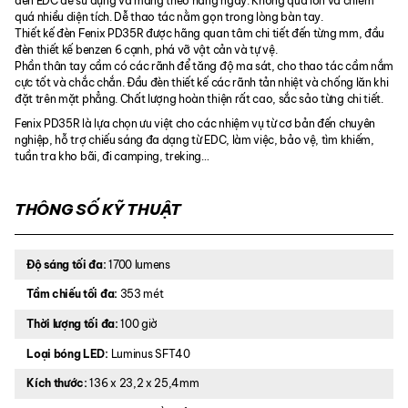
đèn EDC để sử dụng và mang theo hàng ngày. Không quá lớn và chiếm
quá nhiều diện tích. Dễ thao tác nằm gọn trong lòng bàn tay.
Thiết kế đèn Fenix PD35R được hãng quan tâm chi tiết đến từng mm, đầu
đèn thiết kế benzen 6 cạnh, phá vỡ vật cản và tự vệ.
Phần thân tay cầm có các rãnh để tăng độ ma sát, cho thao tác cầm nắm
cực tốt và chắc chắn. Đầu đèn thiết kế các rãnh tản nhiệt và chống lăn khi
đặt trên mặt phẳng. Chất lượng hoàn thiện rất cao, sắc sảo từng chi tiết.
Fenix PD35R là lựa chọn ưu việt cho các nhiệm vụ từ cơ bản đến chuyên
nghiệp, hỗ trợ chiếu sáng đa dạng từ EDC, làm việc, bảo vệ, tìm khiếm,
tuần tra kho bãi, đi camping, treking…
THÔNG SỐ KỸ THUẬT
Độ sáng tối đa:
1700 lumens
Tầm chiếu tối đa:
353 mét
Thời lượng tối đa:
100 giờ
Loại bóng LED:
Luminus SFT40
Kích thước:
136 x 23,2 x 25,4mm