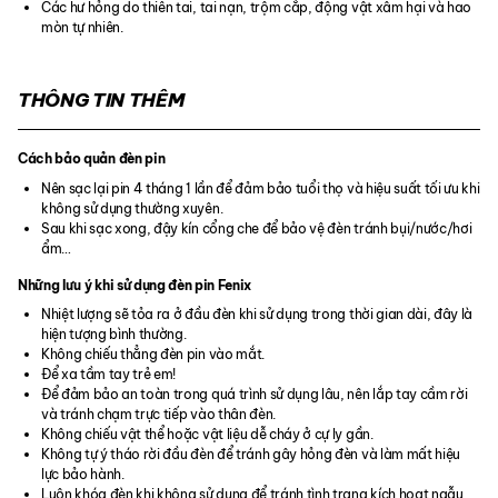
Các hư hỏng do thiên tai, tai nạn, trộm cắp, động vật xâm hại và hao
mòn tự nhiên.
THÔNG TIN THÊM
Cách bảo quản đèn pin
Nên sạc lại pin 4 tháng 1 lần để đảm bảo tuổi thọ và hiệu suất tối ưu khi
không sử dụng thường xuyên.
Sau khi sạc xong, đậy kín cổng che để bảo vệ đèn tránh bụi/nước/hơi
ẩm…
Những lưu ý khi sử dụng đèn pin Fenix
Nhiệt lượng sẽ tỏa ra ở đầu đèn khi sử dụng trong thời gian dài, đây là
hiện tượng bình thường.
Không chiếu thẳng đèn pin vào mắt.
Để xa tầm tay trẻ em!
Để đảm bảo an toàn trong quá trình sử dụng lâu, nên lắp tay cầm rời
và tránh chạm trực tiếp vào thân đèn.
Không chiếu vật thể hoặc vật liệu dễ cháy ở cự ly gần.
Không tự ý tháo rời đầu đèn để tránh gây hỏng đèn và làm mất hiệu
lực bảo hành.
Luôn khóa đèn khi không sử dụng để tránh tình trạng kích hoạt ngẫu