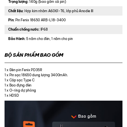
Trọng lượng:
140g (bao gồm cả pin)
Chất liệu:
Hợp kim nhôm A6061-T6, lớp phủ Anodie III
Pin:
Pin Fenix 18650 ARB-L18-3400
Chuẩn chống nước:
IP68
Bảo Hành:
5 năm cho đèn, 1 năm cho pin
BỘ SẢN PHẨM BAO GỒM
1 x Đèn pin Fenix PD35R
1 x Pin sạc 18650 dung lượng 3400mAh.
1 x Cáp sạc Type C
1 x Bao đựng đèn
1 x O-ring dự phòng
1 x HDSD