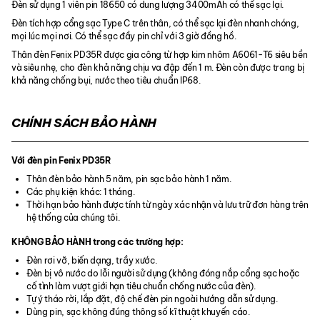
Đèn sử dụng 1 viên pin 18650 có dung lượng 3400mAh có thể sạc lại.
Đèn tích hợp cổng sạc Type C trên thân, có thể sạc lại đèn nhanh chóng,
mọi lúc mọi nơi. Có thể sạc đầy pin chỉ với 3 giờ đồng hồ.
Thân đèn Fenix PD35R được gia công từ hợp kim nhôm A6061-T6 siêu bền
và siêu nhẹ, cho đèn khả năng chịu va đập đến 1 m. Đèn còn được trang bị
khả năng chống bụi, nước theo tiêu chuẩn IP68.
CHÍNH SÁCH BẢO HÀNH
Với đèn pin Fenix PD35R
Thân đèn bảo hành 5 năm, pin sạc bảo hành 1 năm.
Các phụ kiện khác: 1 tháng.
Thời hạn bảo hành được tính từ ngày xác nhận và lưu trữ đơn hàng trên
hệ thống của chúng tôi.
KHÔNG BẢO HÀNH trong các trường hợp:
Đèn rơi vỡ, biến dạng, trầy xước.
Đèn bị vô nước do lỗi người sử dụng (không đóng nắp cổng sạc hoặc
cố tình làm vượt giới hạn tiêu chuẩn chống nước của đèn).
Tự ý tháo rời, lắp đặt, độ chế đèn pin ngoài hướng dẫn sử dụng.
Dùng pin, sạc không đúng thông số kĩ thuật khuyến cáo.