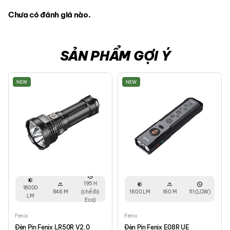
Chưa có đánh giá nào.
SẢN PHẨM GỢI Ý
NEW
NEW
195 H
18000
846 M
(chế độ
1600 LM
160 M
111 (LOW)
LM
Eco)
Fenix
Fenix
Đèn Pin Fenix LR50R V2.0
Đèn Pin Fenix E08R UE