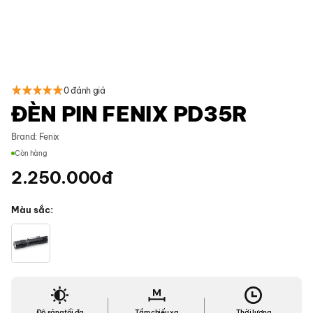
0 đánh giá
ĐÈN PIN FENIX PD35R
Brand:
Fenix
Còn hàng
2.250.000
đ
Màu sắc
Độ sáng tối đa
Tầm chiếu xa
Thời lượng