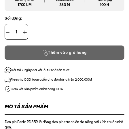
1700 LM
353 M
100 H
Số lượng:
Đèn Pin Fenix PD35R số lượng
Thêm vào giỏ hàng
Đổi trả 7 ngày đối với lỗi từ nhà sản xuất
Freeship COD toàn quốc cho đơn hàng trên 2.000.000đ
Cam kết sản phẩm chính hãng 100%
MÔ TẢ SẢN PHẨM
Đèn pin Fenix PD35R là dòng đèn pin tác chiến đa năng với kích thước nhỏ
gọn.