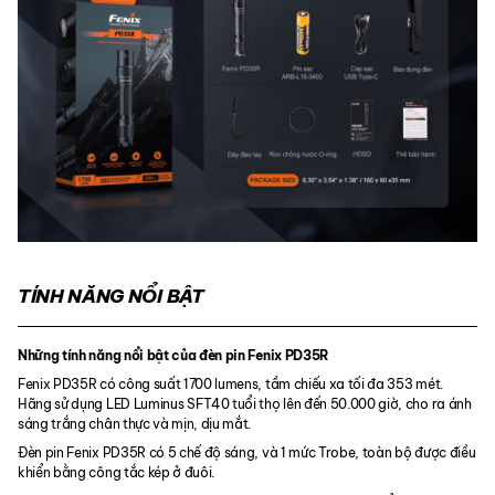
TÍNH NĂNG NỔI BẬT
Những tính năng nổi bật của đèn pin Fenix PD35R
Fenix PD35R có công suất 1700 lumens, tầm chiếu xa tối đa 353 mét.
Hãng sử dụng LED Luminus SFT40 tuổi thọ lên đến 50.000 giờ, cho ra ánh
sáng trắng chân thực và mịn, dịu mắt.
Đèn pin Fenix PD35R có 5 chế độ sáng, và 1 mức Trobe, toàn bộ được điều
khiển bằng công tắc kép ở đuôi.