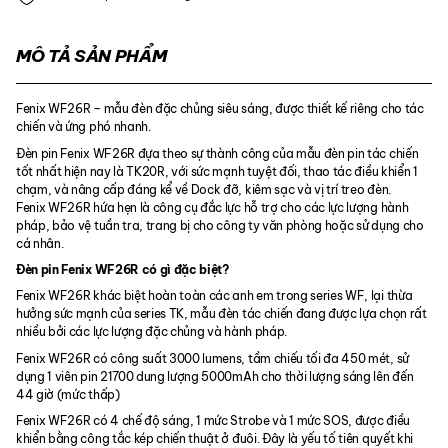
MÔ TẢ SẢN PHẨM
Fenix WF26R – mẫu đèn đặc chủng siêu sáng, được thiết kế riêng cho tác
chiến và ứng phó nhanh.
Đèn pin Fenix WF26R đựa theo sự thành công của mẫu đèn pin tác chiến
tốt nhất hiện nay là TK20R, với sức mạnh tuyệt đối, thao tác điều khiển 1
chạm, và nâng cấp đáng kể về Dock đỡ, kiêm sạc và vị trí treo đèn.
Fenix WF26R hứa hẹn là công cụ đắc lực hỗ trợ cho các lực lượng hành
pháp, bảo vệ tuần tra, trang bị cho công ty văn phòng hoặc sử dụng cho
cá nhân.
Đèn pin Fenix WF26R có gì đặc biệt?
Fenix WF26R khác biệt hoàn toàn các anh em trong series WF, lại thừa
hưởng sức mạnh của series TK, mẫu đèn tác chiến đang được lựa chọn rất
nhiều bởi các lực lượng đặc chủng và hành pháp.
Fenix WF26R có công suất 3000 lumens, tầm chiếu tối đa 450 mét, sử
dụng 1 viên pin 21700 dung lượng 5000mAh cho thời lượng sáng lên đến
44 giờ (mức thấp)
Fenix WF26R có 4 chế độ sáng, 1 mức Strobe và 1 mức SOS, được điều
khiển bằng công tắc kép chiến thuật ở đuôi. Đây là yếu tố tiên quyết khi