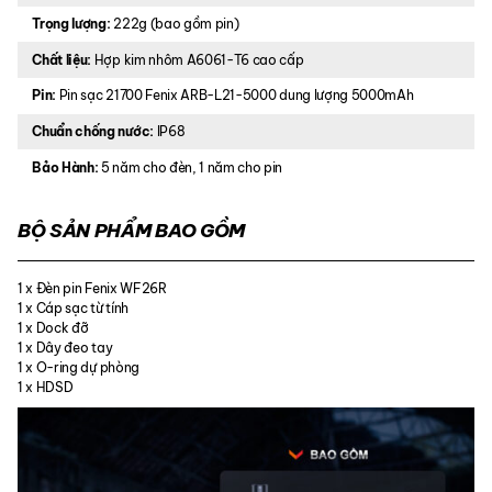
Trọng lượng:
222g (bao gồm pin)
Chất liệu:
Hợp kim nhôm A6061-T6 cao cấp
Pin:
Pin sạc 21700 Fenix ARB-L21-5000 dung lượng 5000mAh
Chuẩn chống nước:
IP68
Bảo Hành:
5 năm cho đèn, 1 năm cho pin
BỘ SẢN PHẨM BAO GỒM
1 x Đèn pin Fenix WF26R
1 x Cáp sạc từ tính
1 x Dock đỡ
1 x Dây đeo tay
1 x O-ring dự phòng
1 x HDSD