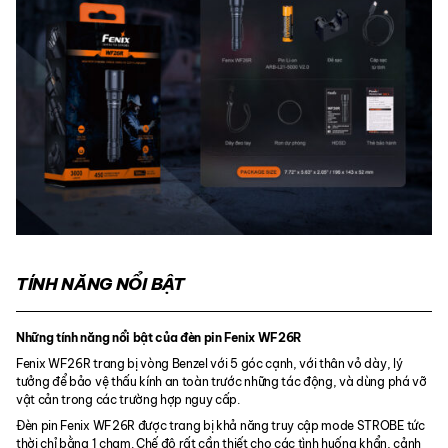
TÍNH NĂNG NỔI BẬT
Những tính năng nổi bật của đèn pin Fenix WF26R
Fenix WF26R trang bị vòng Benzel với 5 góc cạnh, với thân vỏ dày, lý
tưởng để bảo vệ thấu kính an toàn trước những tác động, và dùng phá vỡ
vật cản trong các trường hợp nguy cấp.
Đèn pin Fenix WF26R được trang bị khả năng truy cập mode STROBE tức
thời chỉ bằng 1 chạm. Chế độ rất cần thiết cho các tình huống khẩn, cảnh