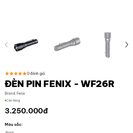
0 đánh giá
ĐÈN PIN FENIX - WF26R
Brand:
Fenix
Còn hàng
3.250.000
đ
Màu sắc
Black