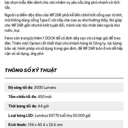
lựa chọn mẫu đèn dành cho các nhiệm vụ yêu cầu ứng phó nhanh và tích
tắc.
Ngoài ra điểm độc đáo của WF26R phải kể đến chính bởi cổng sạc từ tính,
mà không dùng cổng Type C với nắp che cao su như thường thấy. Nó giúp
cho WF26R gần như kín khít tuyệt đối, tránh các tác nhân bên ngoài như
nước, bụi.
Fenix còn trang bị thêm 1 DOCK để cố định dây sạc và có kẹp gài để treo
đèn. Thêm một Option rất thiết thực cho khách hàng là Công ty, lực lượng
bảo vệ, hành pháp và sử dụng trong gia dình, để WF26R luôn ở nơi dễ tiếp
cận và sử dụng, ứng phó
THÔNG SỐ KỸ THUẬT
Độ sáng tối đa:
3000 Lumens
Tầm chiếu tối đa:
450 mét
Thời lượng tối đa:
44 giờ
Loại bóng LED:
Luminus SST70 tuổi thọ 50.000 giờ
Kích thước:
156 x 40.4 x 26.6 mm