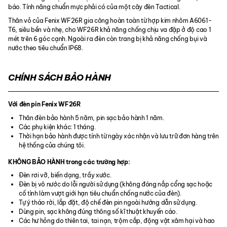
báo. Tính năng chuẩn mực phải có của một cây đèn Tactical.
Thân vỏ của Fenix WF26R gia công hoàn toàn từ hợp kim nhôm A6061-
T6, siêu bền và nhẹ, cho WF26R khả năng chống chịu va đập ở độ cao 1
mét trên 6 góc cạnh. Ngoài ra đèn còn trang bị khả năng chống bụi và
nước theo tiêu chuẩn IP68.
CHÍNH SÁCH BẢO HÀNH
Với đèn pin Fenix WF26R
Thân đèn bảo hành 5 năm, pin sạc bảo hành 1 năm.
Các phụ kiện khác: 1 tháng.
Thời hạn bảo hành được tính từ ngày xác nhận và lưu trữ đơn hàng trên
hệ thống của chúng tôi.
KHÔNG BẢO HÀNH trong các trường hợp:
Đèn rơi vỡ, biến dạng, trầy xước.
Đèn bị vô nước do lỗi người sử dụng (không đóng nắp cổng sạc hoặc
cố tình làm vượt giới hạn tiêu chuẩn chống nước của đèn).
Tự ý tháo rời, lắp đặt, độ chế đèn pin ngoài hướng dẫn sử dụng.
Dùng pin, sạc không đúng thông số kĩ thuật khuyến cáo.
Các hư hỏng do thiên tai, tai nạn, trộm cắp, động vật xâm hại và hao