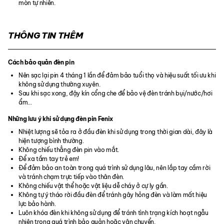
mòn tự nhiên.
THÔNG TIN THÊM
Cách bảo quản đèn pin
Nên sạc lại pin 4 tháng 1 lần để đảm bảo tuổi thọ và hiệu suất tối ưu khi
không sử dụng thường xuyên.
Sau khi sạc xong, đậy kín cổng che để bảo vệ đèn tránh bụi/nước/hơi
ẩm…
Những lưu ý khi sử dụng đèn pin Fenix
Nhiệt lượng sẽ tỏa ra ở đầu đèn khi sử dụng trong thời gian dài, đây là
hiện tượng bình thường.
Không chiếu thẳng đèn pin vào mắt.
Để xa tầm tay trẻ em!
Để đảm bảo an toàn trong quá trình sử dụng lâu, nên lắp tay cầm rời
và tránh chạm trực tiếp vào thân đèn.
Không chiếu vật thể hoặc vật liệu dễ cháy ở cự ly gần.
Không tự ý tháo rời đầu đèn để tránh gây hỏng đèn và làm mất hiệu
lực bảo hành.
Luôn khóa đèn khi không sử dụng để tránh tình trạng kích hoạt ngẫu
nhiên trong quá trình bảo quản hoặc vận chuyển.