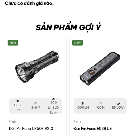
Chưa có đánh giá nào.
SẢN PHẨM GỢI Ý
NEW
NEW
195 H
18000
846 M
(chế độ
1600 LM
160 M
111 (LOW)
LM
Eco)
Fenix
Fenix
Đèn Pin Fenix LR50R V2.0
Đèn Pin Fenix E08R UE