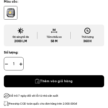
Màu sắc
Độ sáng tối đa
Tầm chiếu xa
Thời lượng
2000 LM
58 M
360 H
Số lượng:
Đèn Pin Ngoài Trời Fenix CL28R số lượng
Thêm vào giỏ hàng
Đổi trả 7 ngày đối với lỗi từ nhà sản xuất
Freeship COD toàn quốc cho đơn hàng trên 2.000.000đ