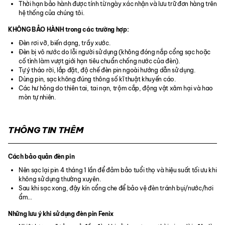
Thời hạn bảo hành được tính từ ngày xác nhận và lưu trữ đơn hàng trên
hệ thống của chúng tôi.
KHÔNG BẢO HÀNH trong các trường hợp:
Đèn rơi vỡ, biến dạng, trầy xước.
Đèn bị vô nước do lỗi người sử dụng (không đóng nắp cổng sạc hoặc
cố tình làm vượt giới hạn tiêu chuẩn chống nước của đèn).
Tự ý tháo rời, lắp đặt, độ chế đèn pin ngoài hướng dẫn sử dụng.
Dùng pin, sạc không đúng thông số kĩ thuật khuyến cáo.
Các hư hỏng do thiên tai, tai nạn, trộm cắp, động vật xâm hại và hao
mòn tự nhiên.
THÔNG TIN THÊM
Cách bảo quản đèn pin
Nên sạc lại pin 4 tháng 1 lần để đảm bảo tuổi thọ và hiệu suất tối ưu khi
không sử dụng thường xuyên.
Sau khi sạc xong, đậy kín cổng che để bảo vệ đèn tránh bụi/nước/hơi
ẩm…
Những lưu ý khi sử dụng đèn pin Fenix