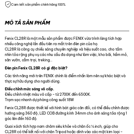
Cam kết sản phẩm chính hãng 100%
MÔ TẢ SẢN PHẨM
Fenix CL28R là một mẫu sản phẩm được FENIX vừa trình làng tích hợp
nhiều công nghệ lần đầu tiên ra mắt trên đèn pin của họ.
CL28R là công cụ chiếu sáng chuyên nghiệp và hiệu suất cao, cho tầm
nhìn tỏa rộng phụ vụ các nhu cầu đa dạng như làm việc, kho bãi, hầm mỏ,
sân vườn, cắm trại, treking…
Đèn pin Fenix CL28R có gì đặc biệt?
Các tính năng mới trên FENIX chính là điểm nhấn làm nên sự khác biệt và
thực sự hữu dụng cho người dùng.
Điều chỉnh mức sáng vô cấp.
Điều chỉnh nhiệt màu vô cấp – từ 2700K đến 6500K.
Trạm sạc nhanh dự phòng công suất 18W
Fenix CL28R được thiết kế với hình bát giác cân đối, có thể điều chỉnh được
hướng sáng 360 độ, LED COB đường kính 34mm cho ánh sáng tỏa rộng 1
góc lên đến 160 độ.
Quai xách tích hợp nam châm siêu khỏe và chân ốc ¼ inch, giúp cho
CL28R có thể kết nối với chân Tripod hoặc dính vào các mặt kim loại –