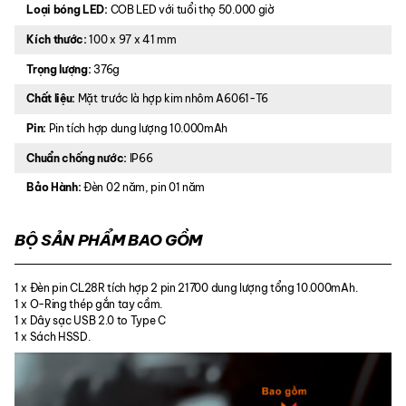
Loại bóng LED:
COB LED với tuổi thọ 50.000 giờ
Kích thước:
100 x 97 x 41 mm
Trọng lượng:
376g
Chất liệu:
Mặt trước là hợp kim nhôm A6061-T6
Pin:
Pin tích hợp dung lượng 10.000mAh
Chuẩn chống nước:
IP66
Bảo Hành:
Đèn 02 năm, pin 01 năm
BỘ SẢN PHẨM BAO GỒM
1 x Đèn pin CL28R tích hợp 2 pin 21700 dung lượng tổng 10.000mAh.
1 x O-Ring thép gắn tay cầm.
1 x Dây sạc USB 2.0 to Type C
1 x Sách HSSD.