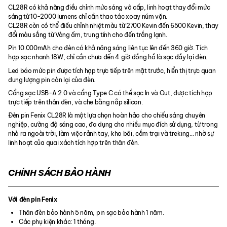
CL28R có khả năng điều chỉnh mức sáng vô cấp, linh hoạt thay đổi mức
sáng từ 10-2000 lumens chỉ cần thao tác xoay núm vặn.
CL28R còn có thể điều chỉnh nhiệt màu từ 2700 Kevin đến 6500 Kevin, thay
đổi màu sắng từ Vàng ấm, trung tính cho đến trắng lạnh.
Pin 10.000mAh cho đèn có khả năng sáng liên tục lên đến 360 giờ. Tích
hợp sạc nhanh 18W, chỉ cần chưa đến 4 giờ đồng hồ là sạc đầy lại đèn.
Led báo mức pin được tích hợp trực tiếp trên mặt trước, hiển thị trực quan
dung lượng pin còn lại của đèn.
Cổng sạc USB-A 2.0 và cổng Type C có thể sạc In và Out, được tích hợp
trực tiếp trên thân đèn, và che bằng nắp silicon.
Đèn pin Fenix CL28R là một lựa chọn hoàn hảo cho chiếu sáng chuyên
nghiệp, cường độ sáng cao, đa dụng cho nhiều mục đích sử dụng, từ trong
nhà ra ngoài trời, làm việc rảnh tay, kho bãi, cắm trại và treking… nhờ sự
linh hoạt của quai xách tích hợp trên thân đèn.
CHÍNH SÁCH BẢO HÀNH
Với đèn pin Fenix
Thân đèn bảo hành 5 năm, pin sạc bảo hành 1 năm.
Các phụ kiện khác: 1 tháng.