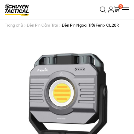
Bỏ
0
qua
nội
dung
Trang chủ
Đèn Pin Cắm Trại
Đèn Pin Ngoài Trời Fenix CL28R