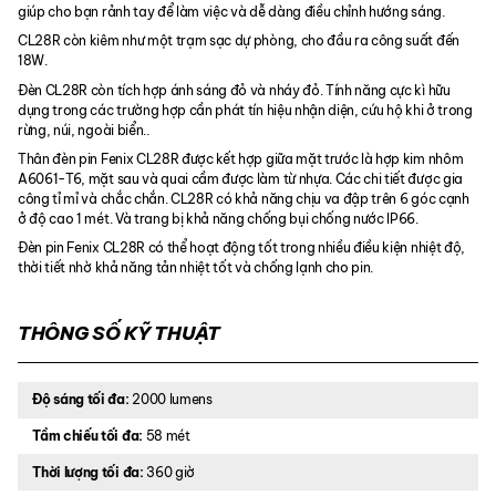
giúp cho bạn rảnh tay để làm việc và dễ dàng điều chỉnh hướng sáng.
CL28R còn kiêm như một trạm sạc dự phòng, cho đầu ra công suất đến
18W.
Đèn CL28R còn tích hợp ánh sáng đỏ và nháy đỏ. Tính năng cực kì hữu
dụng trong các trường hợp cần phát tín hiệu nhận diện, cứu hộ khi ở trong
rừng, núi, ngoài biển..
Thân đèn pin Fenix CL28R được kết hợp giữa mặt trước là hợp kim nhôm
A6061-T6, mặt sau và quai cầm được làm từ nhựa. Các chi tiết được gia
công tỉ mỉ và chắc chắn. CL28R có khả năng chịu va đập trên 6 góc cạnh
ở độ cao 1 mét. Và trang bị khả năng chống bụi chống nước IP66.
Đèn pin Fenix CL28R có thể hoạt động tốt trong nhiều điều kiện nhiệt độ,
thời tiết nhờ khả năng tản nhiệt tốt và chống lạnh cho pin.
THÔNG SỐ KỸ THUẬT
Độ sáng tối đa:
2000 lumens
Tầm chiếu tối đa:
58 mét
Thời lượng tối đa:
360 giờ