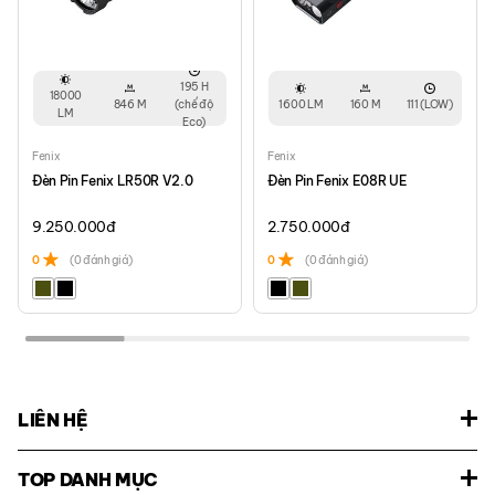
195 H
18000
846 M
(chế độ
1600 LM
160 M
111 (LOW)
LM
Eco)
Fenix
Fenix
Đèn Pin Fenix LR50R V2.0
Đèn Pin Fenix E08R UE
9.250.000
đ
2.750.000
đ
0
(0 đánh giá)
0
(0 đánh giá)
LIÊN HỆ
TOP DANH MỤC