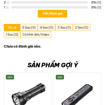
2
0%
(0)
1
0%
(0)
Viết đánh giá
Tất cả
5 Sao (0)
4 Sao (0)
3 Sao (0)
2 Sao (0)
1 Sao (0)
Có Hình ảnh/Video
Chưa có đánh giá nào.
SẢN PHẨM GỢI Ý
NEW
NEW