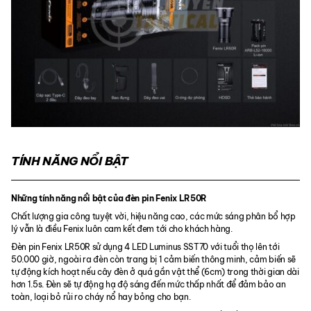
TÍNH NĂNG NỔI BẬT
Những tính năng nổi bật của đèn pin Fenix LR50R
Chất lượng gia công tuyệt vời, hiệu năng cao, các mức sáng phân bổ hợp
lý vẫn là điều Fenix luôn cam kết đem tới cho khách hàng.
Đèn pin Fenix LR50R sử dụng 4 LED Luminus SST70 với tuổi thọ lên tới
50.000 giờ, ngoài ra đèn còn trang bị 1 cảm biến thông minh, cảm biến sẽ
tự động kích hoạt nếu cây đèn ở quá gần vật thể (6cm) trong thời gian dài
hơn 1.5s. Đèn sẽ tự động hạ độ sáng đến mức thấp nhất để đảm bảo an
toàn, loại bỏ rủi ro cháy nổ hay bỏng cho bạn.