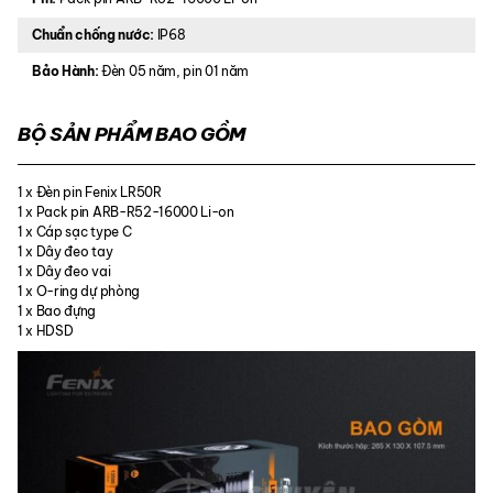
Chuẩn chống nước:
IP68
Bảo Hành:
Đèn 05 năm, pin 01 năm
BỘ SẢN PHẨM BAO GỒM
1 x Đèn pin Fenix LR50R
1 x Pack pin ARB-R52-16000 Li-on
1 x Cáp sạc type C
1 x Dây đeo tay
1 x Dây đeo vai
1 x O-ring dự phòng
1 x Bao đựng
1 x HDSD