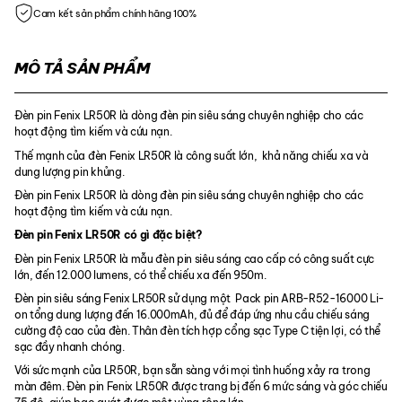
Cam kết sản phẩm chính hãng 100%
MÔ TẢ SẢN PHẨM
Đèn pin Fenix LR50R là dòng đèn pin siêu sáng chuyên nghiệp cho các
hoạt động tìm kiếm và cứu nạn.
Thế mạnh của đèn Fenix LR50R là công suất lớn, khả năng chiếu xa và
dung lượng pin khủng.
Đèn pin Fenix LR50R là dòng đèn pin siêu sáng chuyên nghiệp cho các
hoạt động tìm kiếm và cứu nạn.
Đèn pin Fenix LR50R có gì đặc biệt?
Đèn pin Fenix LR50R là mẫu đèn pin siêu sáng cao cấp có công suất cực
lớn, đến 12.000 lumens, có thể chiếu xa đến 950m.
Đèn pin siêu sáng Fenix LR50R sử dụng một Pack pin ARB-R52-16000 Li-
on tổng dung lượng đến 16.000mAh, đủ để đáp ứng nhu cầu chiếu sáng
cường độ cao của đèn. Thân đèn tích hợp cổng sạc Type C tiện lợi, có thể
sạc đầy nhanh chóng.
Với sức mạnh của LR50R, bạn sẵn sàng với mọi tình huống xảy ra trong
màn đêm. Đèn pin Fenix LR50R được trang bị đến 6 mức sáng và góc chiếu