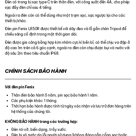
Đèn có trang bị sạc type C trên thân đèn, với công suất đến 4A, cho phép
sạc đầy đèn chỉ sau 4 tiếng.
Ngoài ra đèn còn có thể dùng như một trạm sạc, sạc ngược lại cho các
thiết bị khác.
Đèn pin Fenix LR50R được thiết kế với dây đeo và lỗ gắn chân Tripod để
chiếu sáng cố định trong một thời gian dài.
Đèn được gia công bằng hợp kim nhôm cực kì bền bỉ, có thể chịu va đập ở
độ cao 1m trên cả 6 góc cạnh, ngoài ra đèn còn chịu được bụi và nước với
độ sâu 2m theo tiêu chuẩn IP68.
CHÍNH SÁCH BẢO HÀNH
Với đèn pin Fenix
Thân đèn bảo hành 5 năm, pin sạc bảo hành 1 năm.
Các phụ kiện khác: 1 tháng.
Thời hạn bảo hành được tính từ ngày xác nhận và lưu trữ đơn hàng trên
hệ thống của chúng tôi.
KHÔNG BẢO HÀNH trong các trường hợp:
Đèn rơi vỡ, biến dạng, trầy xước.
Đèn bị vô nước do lỗi người sử dụng (không đóng nắp cổng sạc hoặc