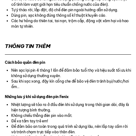
cố tình làm vượt giới hạn tiêu chuẩn chống nước của đèn).
Tự ý tháo rời, lắp đặt, độ chế đèn pin ngoài hướng dẫn sử dụng.
Dùng pin, sạc không đúng thông số kĩ thuật khuyến cáo.
Các hư hỏng do thiên tai, tai nạn, trộm cắp, động vật xâm hại và hao
mòn tự nhiên.
THÔNG TIN THÊM
Cách bảo quản đèn pin
Nên sạc lại pin 4 tháng 1 lần để đảm bảo tuổi thọ và hiệu suất tối ưu khi
không sử dụng thường xuyên.
Sau khi sạc xong, đậy kín cổng che để bảo vệ đèn tránh bụi/nước/hơi
ẩm…
Những lưu ý khi sử dụng đèn pin Fenix
Nhiệt lượng sẽ tỏa ra ở đầu đèn khi sử dụng trong thời gian dài, đây là
hiện tượng bình thường.
Không chiếu thẳng đèn pin vào mắt.
Để xa tầm tay trẻ em!
Để đảm bảo an toàn trong quá trình sử dụng lâu, nên lắp tay cầm rời
và tránh chạm trực tiếp vào thân đèn.