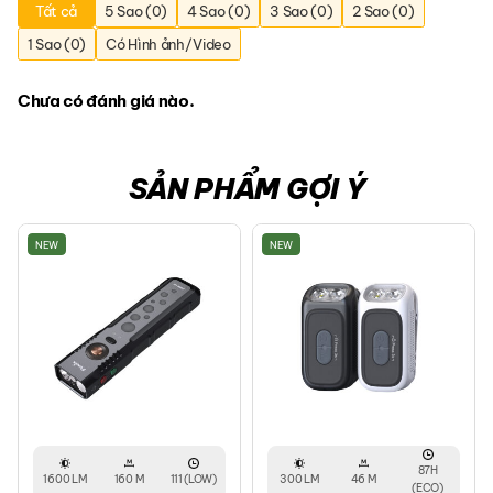
Tất cả
5 Sao (0)
4 Sao (0)
3 Sao (0)
2 Sao (0)
1 Sao (0)
Có Hình ảnh/Video
Chưa có đánh giá nào.
SẢN PHẨM GỢI Ý
NEW
NEW
87H
1600 LM
160 M
111 (LOW)
300 LM
46 M
(ECO)