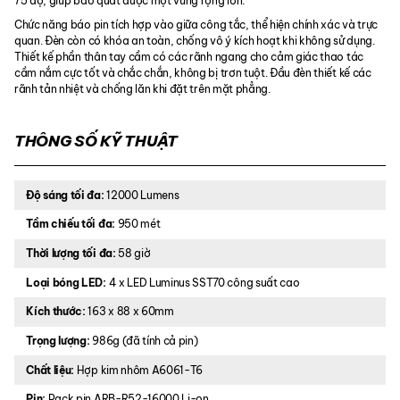
75 độ, giúp bao quát được một vùng rộng lớn.
Chức năng báo pin tích hợp vào giữa công tắc, thể hiện chính xác và trực
quan. Đèn còn có khóa an toàn, chống vô ý kích hoạt khi không sử dụng.
Thiết kế phần thân tay cầm có các rãnh ngang cho cảm giác thao tác
cầm nắm cực tốt và chắc chắn, không bị trơn tuột. Đầu đèn thiết kế các
rãnh tản nhiệt và chống lăn khi đặt trên mặt phẳng.
THÔNG SỐ KỸ THUẬT
Độ sáng tối đa:
12000 Lumens
Tầm chiếu tối đa:
950 mét
Thời lượng tối đa:
58 giờ
Loại bóng LED:
4 x LED Luminus SST70 công suất cao
Kích thước:
163 x 88 x 60mm
Trọng lượng:
986g (đã tính cả pin)
Chất liệu:
Hợp kim nhôm A6061-T6
Pin:
Pack pin ARB-R52-16000 Li-on