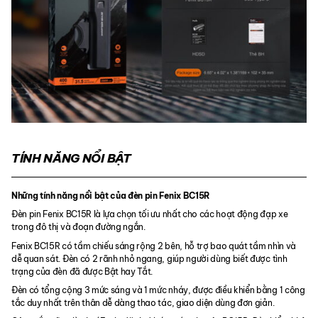
TÍNH NĂNG NỔI BẬT
Những tính năng nổi bật của đèn pin Fenix BC15R
Đèn pin Fenix BC15R là lựa chọn tối ưu nhất cho các hoạt động đạp xe
trong đô thị và đoạn đường ngắn.
Fenix BC15R có tầm chiếu sáng rộng 2 bên, hỗ trợ bao quát tầm nhìn và
dễ quan sát. Đèn có 2 rãnh nhỏ ngang, giúp người dùng biết được tình
trạng của đèn đã được Bật hay Tắt.
Đèn có tổng cộng 3 mức sáng và 1 mức nháy, được điều khiển bằng 1 công
tắc duy nhất trên thân dễ dàng thao tác, giao diện dùng đơn giản.