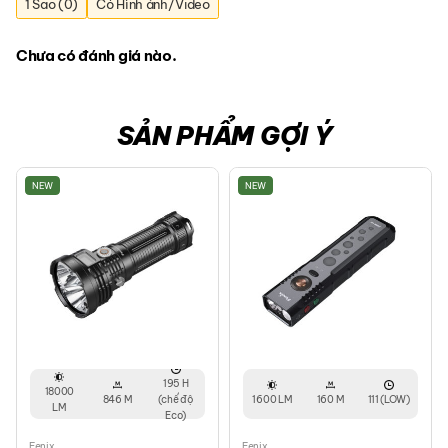
1 Sao (0)
Có Hình ảnh/Video
Chưa có đánh giá nào.
SẢN PHẨM GỢI Ý
NEW
NEW
195 H
18000
846 M
(chế độ
1600 LM
160 M
111 (LOW)
LM
Eco)
Fenix
Fenix