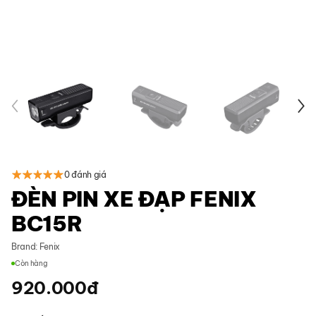
0 đánh giá
ĐÈN PIN XE ĐẠP FENIX
BC15R
Brand:
Fenix
Còn hàng
920.000
đ