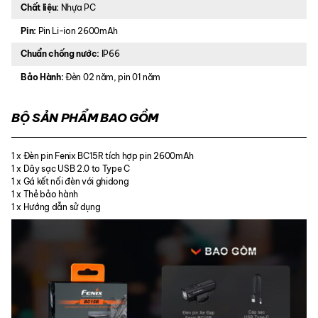
Chất liệu:
Nhựa PC
Pin:
Pin Li-ion 2600mAh
Chuẩn chống nước:
IP66
Bảo Hành:
Đèn 02 năm, pin 01 năm
BỘ SẢN PHẨM BAO GỒM
1 x Đèn pin Fenix BC15R tích hợp pin 2600mAh
1 x Dây sạc USB 2.0 to Type C
1 x Gá kết nối đèn với ghidong
1 x Thẻ bảo hành
1 x Hướng dẫn sử dụng