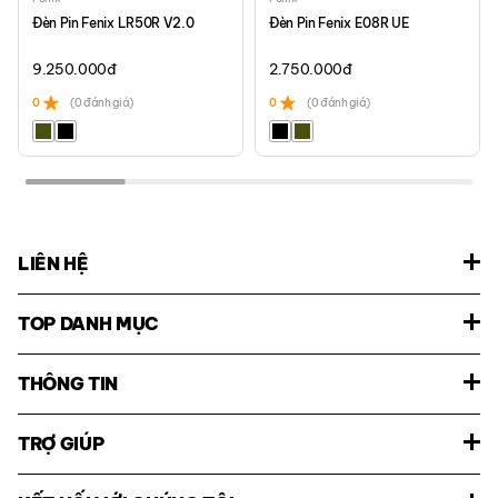
Đèn Pin Fenix LR50R V2.0
Đèn Pin Fenix E08R UE
9.250.000
đ
2.750.000
đ
0
(0 đánh giá)
0
(0 đánh giá)
LIÊN HỆ
TOP DANH MỤC
THÔNG TIN
TRỢ GIÚP