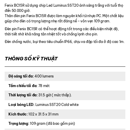
Fenix BC15R sử dụng chip Led Luminus SST20 ánh sáng trắng với tuổi thọ
đến 50.000 giờ.
Thân đèn pin Fenix BC15R được làm nguyên khối từ nhựa PC. Một chất liệu
giúp cho đèn có trọng lượng nhẹ rất đáng nể – vỏn vẹn 109 gram.
Đèn pin Fenix BC15R có thể hoạt động tốt trong các điều kiện nhiệt độ,
thời tiết nhờ khả năng tản nhiệt tốt và chống lạnh cho pin.
Đèn chống nước, bụi theo tiêu chuẩn IP66, chịu va đập tối đa ở độ cao 1m.
THÔNG SỐ KỸ THUẬT
Độ sáng tối đa:
400 lumens
Tầm chiếu tối đa:
78 mét
Thời lượng tối đa:
31.5 giờ ( mức thấp).
Loại bóng LED:
Luminus SST20 Cold white
Kích thước:
102 x 31.5 x 31 mm
Trọng lượng:
109 gram (đã bao gồm pin)