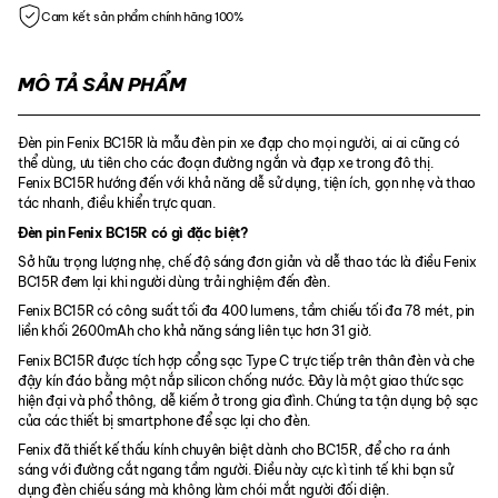
Cam kết sản phẩm chính hãng 100%
MÔ TẢ SẢN PHẨM
Đèn pin Fenix ​​BC15R là mẫu đèn pin xe đạp cho mọi người, ai ai cũng có
thể dùng, ưu tiên cho các đoạn đường ngắn và đạp xe trong đô thị.
Fenix BC15R hướng đến với khả năng dễ sử dụng, tiện ích, gọn nhẹ và thao
tác nhanh, điều khiển trực quan.
Đèn pin Fenix ​​BC15R có gì đặc biệt?
Sở hữu trọng lượng nhẹ, chế độ sáng đơn giản và dễ thao tác là điều Fenix
BC15R đem lại khi người dùng trải nghiệm đến đèn.
Fenix BC15R có công suất tối đa 400 lumens, tầm chiếu tối đa 78 mét, pin
liền khối 2600mAh cho khả năng sáng liên tục hơn 31 giờ.
Fenix BC15R được tích hợp cổng sạc Type C trực tiếp trên thân đèn và che
đậy kín đáo bằng một nắp silicon chống nước. Đây là một giao thức sạc
hiện đại và phổ thông, dễ kiếm ở trong gia đình. Chúng ta tận dụng bộ sạc
của các thiết bị smartphone để sạc lại cho đèn.
Fenix đã thiết kế thấu kính chuyên biệt dành cho BC15R, để cho ra ánh
sáng với đường cắt ngang tầm người. Điều này cực kì tinh tế khi bạn sử
dụng đèn chiếu sáng mà không làm chói mắt người đối diện.