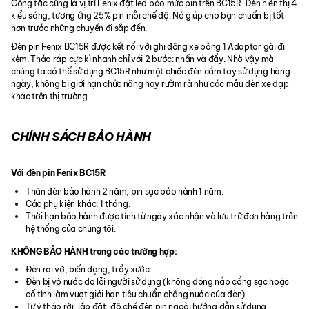
Công tắc cũng là vị trí Fenix đặt led báo mức pin trên BC15R. Đèn hiển thị 4
kiểu sáng, tương ứng 25% pin mỗi chế độ. Nó giúp cho bạn chuẩn bị tốt
hơn trước những chuyến đi sắp đến.
Đèn pin Fenix BC15R được kết nối với ghi đông xe bằng 1 Adaptor gài đi
kèm. Tháo ráp cực kì nhanh chỉ với 2 bước: nhấn và đẩy. Nhờ vậy mà
chúng ta có thể sử dụng BC15R như một chiếc đèn cầm tay sử dụng hàng
ngày, không bị giới hạn chức năng hay rườm rà như các mẫu đèn xe đạp
khác trên thị trường.
CHÍNH SÁCH BẢO HÀNH
Với đèn pin Fenix BC15R
Thân đèn bảo hành 2 năm, pin sạc bảo hành 1 năm.
Các phụ kiện khác: 1 tháng.
Thời hạn bảo hành được tính từ ngày xác nhận và lưu trữ đơn hàng trên
hệ thống của chúng tôi.
KHÔNG BẢO HÀNH trong các trường hợp:
Đèn rơi vỡ, biến dạng, trầy xước.
Đèn bị vô nước do lỗi người sử dụng (không đóng nắp cổng sạc hoặc
cố tình làm vượt giới hạn tiêu chuẩn chống nước của đèn).
Tự ý tháo rời, lắp đặt, độ chế đèn pin ngoài hướng dẫn sử dụng.