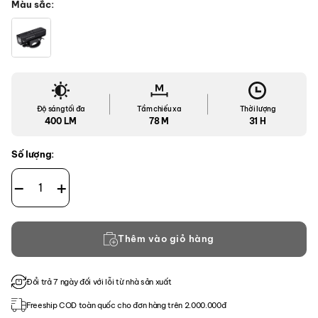
Màu sắc
Độ sáng tối đa
Tầm chiếu xa
Thời lượng
400 LM
78 M
31 H
Số lượng:
Đèn Pin Xe Đạp Fenix BC15R số lượng
Thêm vào giỏ hàng
Đổi trả 7 ngày đối với lỗi từ nhà sản xuất
Freeship COD toàn quốc cho đơn hàng trên 2.000.000đ