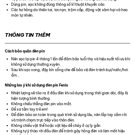
Dùng pin, sạc không đúng thông số kĩ thuật khuyến cáo.
Các hư hỏng do thiên tai, tai nạn, trộm cắp, động vật xâm hại và hao
mòn tự nhiên.
THÔNG TIN THÊM
Cách bảo quản đèn pin
Nên sạc lại pin 4 tháng 1 lần để đảm bảo tuổi thọ và hiệu suất tối ưu khi
không sử dụng thường xuyên.
Sau khi sạc xong, đậy kín cổng che để bảo vệ đèn tránh bụi/nước/hơi
ẩm…
Những lưu ý khi sử dụng đèn pin Fenix
Nhiệt lượng sẽ tỏa ra ở đầu đèn khi sử dụng trong thời gian dài, đây là
hiện tượng bình thường.
Không chiếu thẳng đèn pin vào mắt.
Để xa tầm tay trẻ em!
Để đảm bảo an toàn trong quá trình sử dụng lâu, nên lắp tay cầm rời
và tránh chạm trực tiếp vào thân đèn.
Không chiếu vật thể hoặc vật liệu dễ cháy ở cự ly gần.
Không tự ý tháo rời đầu đèn để tránh gây hỏng đèn và làm mất hiệu