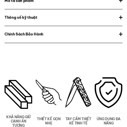
Mô tả sản phẩm
Thông số kỹ thuật
Chính Sách Bảo Hành
KHẢ NĂNG GIỮ
THIẾT KẾ GỌN
TAY CẦM THIẾT
ỨNG DỤNG ĐA
CẠNH ẤN
NHẸ
KẾ TINH TẾ
NĂNG
TƯỢNG