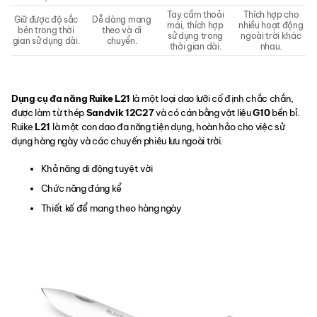
Tay cầm thoải
Thích hợp cho
Giữ được độ sắc
Dễ dàng mang
mái, thích hợp
nhiều hoạt động
bén trong thời
theo và di
sử dụng trong
ngoài trời khác
gian sử dụng dài.
chuyển.
thời gian dài.
nhau.
Dụng cụ đa năng Ruike L21
là một loại dao lưỡi cố định chắc chắn,
được làm từ thép
Sandvik 12C27
và có cán bằng vật liệu
G10
bền bỉ.
Ruike
L21
là một con dao đa năng tiện dụng, hoàn hảo cho việc sử
dụng hàng ngày và các chuyến phiêu lưu ngoài trời.
Khả năng di động tuyệt vời
Chức năng đáng kể
Thiết kế để mang theo hàng ngày