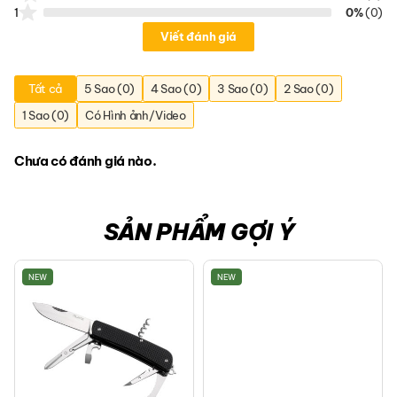
1
0%
(0)
Viết đánh giá
Tất cả
5 Sao (0)
4 Sao (0)
3 Sao (0)
2 Sao (0)
1 Sao (0)
Có Hình ảnh/Video
Chưa có đánh giá nào.
SẢN PHẨM GỢI Ý
NEW
NEW