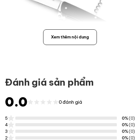
Xem thêm nội dung
Đánh giá sản phẩm
Ruike L21
0.0
0 đánh giá
5
0%
(0)
4
0%
(0)
3
0%
(0)
2
0%
(0)