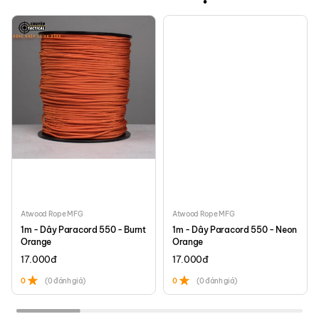
Atwood Rope MFG
Atwood Rope MFG
1m - Dây Paracord 550 - Burnt
1m - Dây Paracord 550 - Neon
Orange
Orange
17.000
đ
17.000
đ
0
(0 đánh giá)
0
(0 đánh giá)