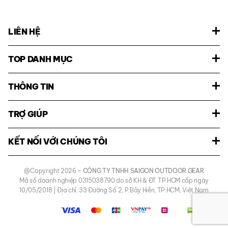
LIÊN HỆ
TOP DANH MỤC
THÔNG TIN
TRỢ GIÚP
KẾT NỐI VỚI CHÚNG TÔI
@Copyright 2026
– CÔNG TY TNHH SAIGON OUTDOOR GEAR
Mã số doanh nghiệp 0315038790 do sở KH & ĐT TP.HCM cấp ngày
10/05/2018 | Địa chỉ: 33 Đường Số 2, P.Bảy Hiền, TP.HCM, Việt Nam