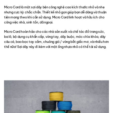
Micro Cord là một sợi dây bện công nghệ cao kích thước nhỏ và nhẹ
nhưng cực kỳ chắc chắn. Thiết kế nhỏ gọn giúp bạn dễ dàng và thuận
tiện mang theo khi cần sử dụng. Micro Cord linh hoạt và hữu ích cho
công việc nhà, sinh tồn, dã ngoại.
Micro Cord hoàn hảo cho các nhà sản xuất và chế tác đồ trang sức,
ba lô, bộ dụng cụ khẩn cấp, vòng tay, dây buộc, móc chìa khóa, dây
câu cá, bao bọc tay cầm, chuông gió / vòng bắt giấc mơ, và nhiều hơn
thế nữa! Sợi dây này đi kèm với một ống nhựa nhỏ có thể tái sử dụng.