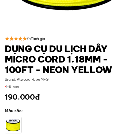
0 đánh giá
DỤNG CỤ DU LỊCH DÂY
MICRO CORD 1.18MM -
100FT - NEON YELLOW
Brand:
Atwood Rope MFG
Hết hàng
190.000
đ
Màu sắc