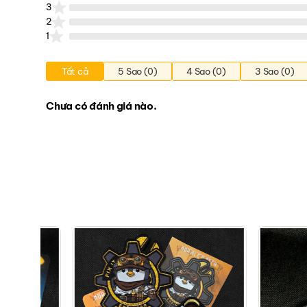
3
2
1
Tất cả
5 Sao (0)
4 Sao (0)
3 Sao (0)
Chưa có đánh giá nào.