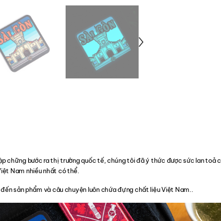
p chững bước ra thị trường quốc tế, chúng tôi đã ý thức được sức lan toả 
iệt Nam nhiều nhất có thể.
o đến sản phẩm và câu chuyện luôn chứa đựng chất liệu Việt Nam..