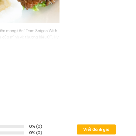
iên mang tên “From Saigon With
nh của mình và thương hiệu CT. Hy
h quê hương Việt Nam ở các địa
0%
(0)
Viết đánh giá
0%
(0)