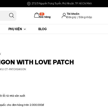
273/5 Nguyễn Trọng Tuyển, Phú Nhuận, TP. Hồ Chí Minh
0
Tài khoản
Giỏ hàng
Đăng ký / Đăng nhập
PHỤ KIỆN
BLOG
Đăng nhập
Đăng ký
á
IGON WITH LOVE PATCH
SKU: CT-PATCHSAIGON
ới lỗi từ nhà sản xuất
quốc cho đơn hàng trên 2.000.000đ