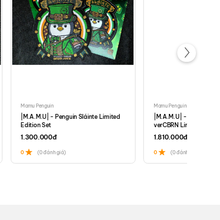
Mamu Penguin
Mamu Penguin
|M.A.M.U| - Penguin Sláinte Limited
|M.A.M.U| - Penguin Stay Aw
Edition Set
verCBRN Limited Edition Set
1.300.000
đ
1.810.000
đ
0
(0 đánh giá)
0
(0 đánh giá)