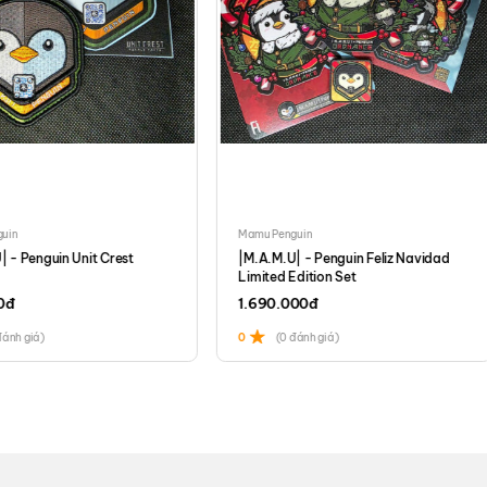
 công từ chất liệu nhựa Acrylic có khả năng phát quang trong bóng tối.
số lượng giới hạn chỉ 200 chiếc toàn cầu.
Mamu Penguin
guin Unit Crest
|M.A.M.U| - Penguin Feliz Navidad
 |M.A.M.U|-Penguin – Singapore.
Limited Edition Set
1.690.000
đ
)
0
(0 đánh giá)