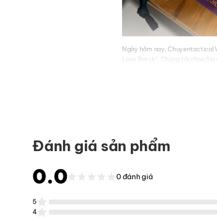
Ngày hôm nay, Chuyentactical Vi
Love Patch”. Chúng tôi chọn Sài 
vọng nó sẽ được cộng đồng đón n
danh khác lan tỏa trong tất cả c
Đánh giá sản phẩm
0.0
0 đánh giá
5
4