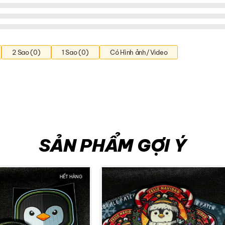
2 Sao (0)
1 Sao (0)
Có Hình ảnh/Video
SẢN PHẨM GỢI Ý
HẾT HÀNG