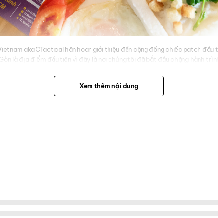
etnam aka CTactical hân hoan giới thiệu đến cộng đồng chiếc patch đầu t
Gòn là địa điểm đầu tiên vì đây là nơi chúng tôi đã bắt đầu chặng hành trì
hận để chúng tôi tiếp tục thực hiện những dự án mới, tiếp tục đưa hình ản
ác cộng đồng Tactical, EDC trên toàn thế giới.
Xem thêm nội dung