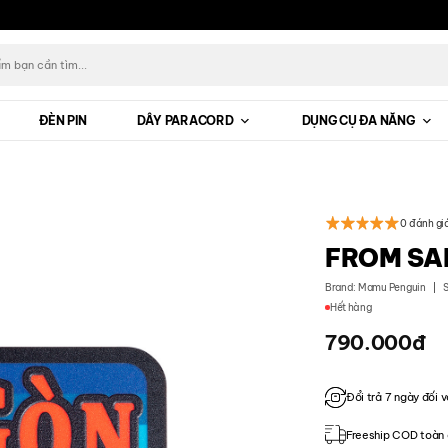
ĐÈN PIN
DÂY PARACORD
DỤNG CỤ ĐA NĂNG
0 đánh gi
FROM SA
Brand:
Mamu Penguin
Hết hàng
790.000
đ
Đổi trả 7 ngày đối v
Freeship COD toàn 