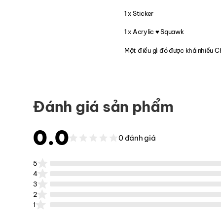
1 x Sticker
1 x Acrylic ♥️ Squawk
Một điều gì đó được khá nhiều Ch
Đánh giá sản phẩm
0.0
0 đánh giá
5
4
3
2
1