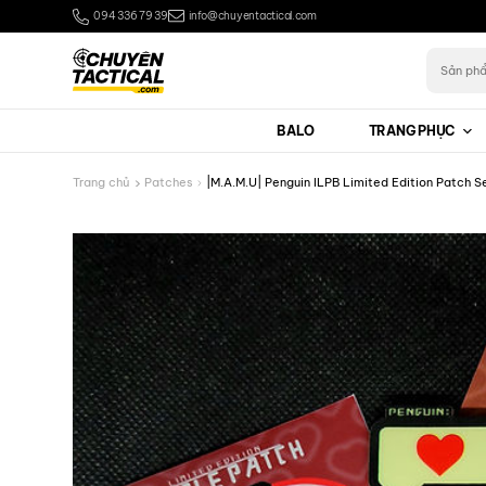
Bỏ
094 336 79 39
info@chuyentactical.com
qua
nội
Tìm
kiếm:
dung
BALO
TRANG PHỤC
Trang chủ
Patches
|M.A.M.U| Penguin ILPB Limited Edition Patch S