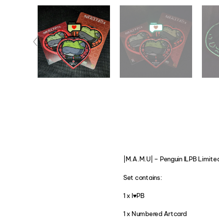
|M.A.M.U| – Penguin ILPB Limited
Set contains:
1 x I♥️PB
1 x Numbered Artcard