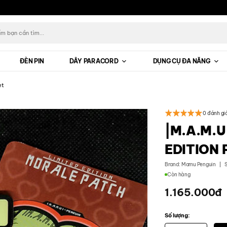
ĐÈN PIN
DÂY PARACORD
DỤNG CỤ ĐA NĂNG
et
0 đánh gi
|M.A.M.U
EDITION 
Brand:
Mamu Penguin
Còn hàng
1.165.000
đ
Số lượng: