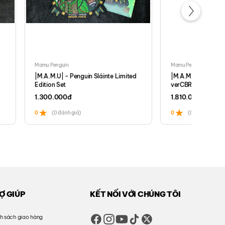
Mamu Penguin
Mamu Penguin
|M.A.M.U| - Penguin Sláinte Limited
|M.A.M.U| - Penguin Stay Aw
Edition Set
verCBRN Limited Edition Set
1.300.000
đ
1.810.000
đ
0
(0 đánh giá)
0
(0 đánh giá)
Ợ GIÚP
KẾT NỐI VỚI CHÚNG TÔI
h sách giao hàng