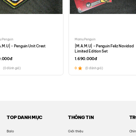
Mamu Penguin
guin Unit Crest
|M.A.M.U| - Penguin Feliz Navidad
Limited Edition Set
1.690.000
đ
)
0
(0 đánh giá)
TOP DANH MỤC
THÔNG TIN
TR
Balo
Giới thiệu
Chín