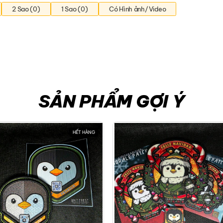
2 Sao (0)
1 Sao (0)
Có Hình ảnh/Video
SẢN PHẨM GỢI Ý
HẾT HÀNG