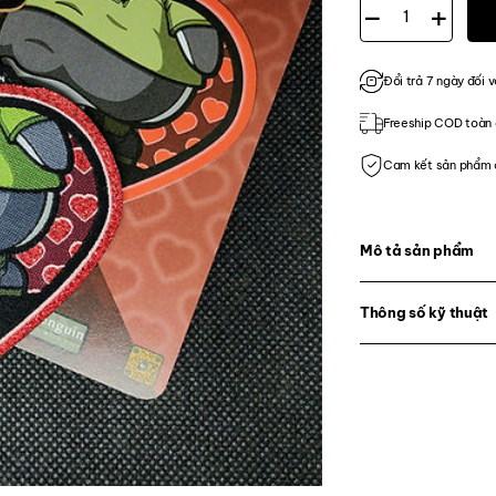
|M.A.M.U| Penguin IL
Đổi trả 7 ngày đối v
Freeship COD toàn 
Cam kết sản phẩm 
Mô tả sản phẩm
Thông số kỹ thuật