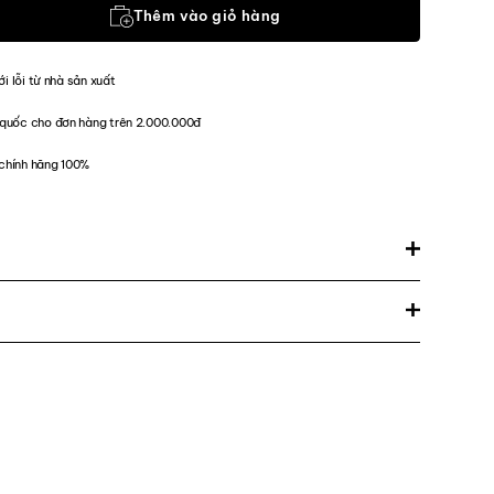
PB Limited Edition Patch Set số lượng
Thêm vào giỏ hàng
ới lỗi từ nhà sản xuất
quốc cho đơn hàng trên 2.000.000đ
chính hãng 100%