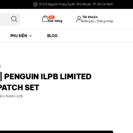
273/5 Nguyễn Trọng Tuyển, Phú Nhuận, TP. Hồ Chí Minh
0
Tài khoản
Giỏ hàng
Đăng ký / Đăng nhập
PHỤ KIỆN
BLOG
Đăng nhập
Đăng ký
á
| PENGUIN ILPB LIMITED
PATCH SET
SKU: MAMU-ILPB