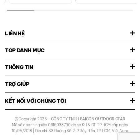
LIÊN HỆ
TOP DANH MỤC
THÔNG TIN
TRỢ GIÚP
KẾT NỐI VỚI CHÚNG TÔI
@Copyright 2026
– CÔNG TY TNHH SAIGON OUTDOOR GEAR
Mã số doanh nghiệp 0315038790 do sở KH & ĐT TP.HCM cấp ngày
10/05/2018 | Địa chỉ: 33 Đường Số 2, P.Bảy Hiền, TP.HCM, Việt Nam