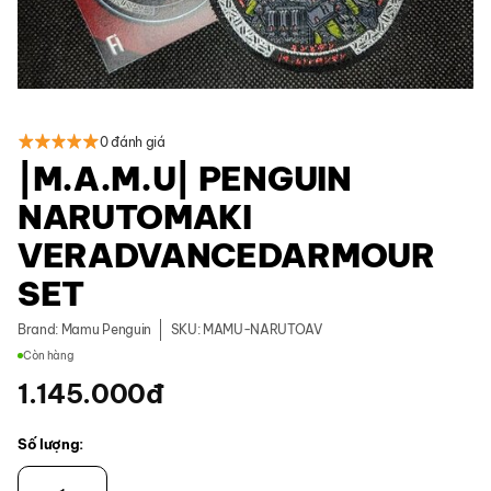
0 đánh giá
|M.A.M.U| PENGUIN
NARUTOMAKI
VERADVANCEDARMOUR
SET
Brand:
Mamu Penguin
SKU: MAMU-NARUTOAV
Còn hàng
1.145.000
đ
Số lượng:
|M.A.M.U| Penguin Narutomaki verAdvancedArmour set số lượn