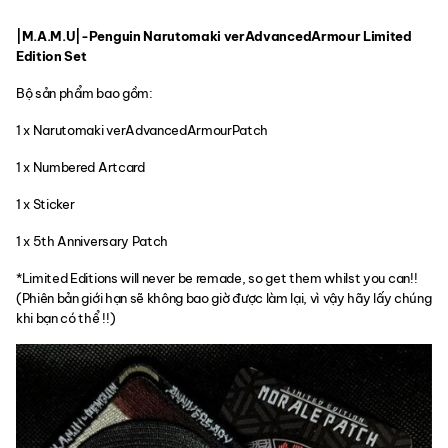
|M.A.M.U|-Penguin Narutomaki verAdvancedArmour Limited
Edition Set
Bộ sản phẩm bao gồm:
1 x Narutomaki verAdvancedArmourPatch
1 x Numbered Artcard
1 x Sticker
1 x 5th Anniversary Patch
*Limited Editions will never be remade, so get them whilst you can!!
(Phiên bản giới hạn sẽ không bao giờ được làm lại, vì vậy hãy lấy chúng
khi bạn có thể !!)