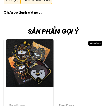
1 Sao (0)
Có Hình ảnh/Video
Chưa có đánh giá nào.
SẢN PHẨM GỢI Ý
HẾT HÀNG
Mamu Penguin
Mamu Penguin