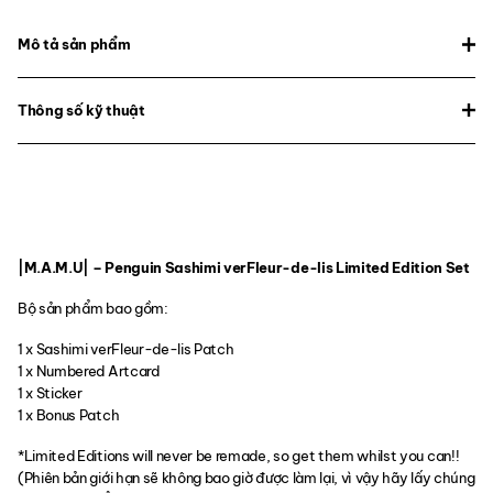
Mô tả sản phẩm
Thông số kỹ thuật
|M.A.M.U| – Penguin Sashimi verFleur-de-lis Limited Edition Set
Bộ sản phẩm bao gồm:
1 x Sashimi verFleur-de-lis Patch
1 x Numbered Artcard
1 x Sticker
1 x Bonus Patch
*Limited Editions will never be remade, so get them whilst you can!!
(Phiên bản giới hạn sẽ không bao giờ được làm lại, vì vậy hãy lấy chúng