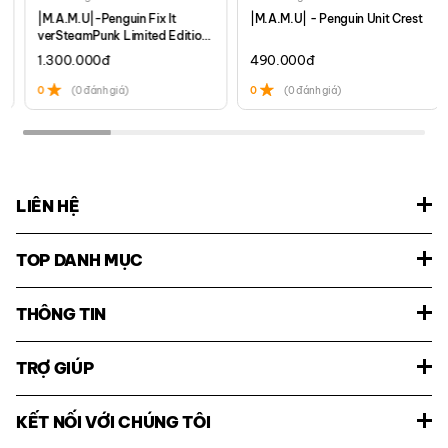
|M.A.M.U|-Penguin Fix It
|M.A.M.U| - Penguin Unit Crest
verSteamPunk Limited Edition
Set
1.300.000
đ
490.000
đ
0
(0 đánh giá)
0
(0 đánh giá)
LIÊN HỆ
TOP DANH MỤC
THÔNG TIN
TRỢ GIÚP
KẾT NỐI VỚI CHÚNG TÔI