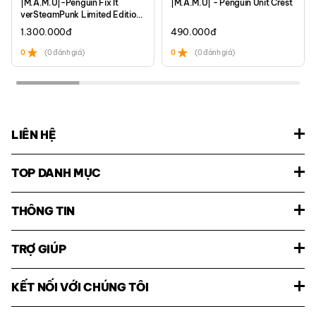
|M.A.M.U|-Penguin Fix It
|M.A.M.U| - Penguin Unit Crest
verSteamPunk Limited Edition
Set
1.300.000
đ
490.000
đ
0
(0 đánh giá)
0
(0 đánh giá)
LIÊN HỆ
TOP DANH MỤC
THÔNG TIN
TRỢ GIÚP
KẾT NỐI VỚI CHÚNG TÔI