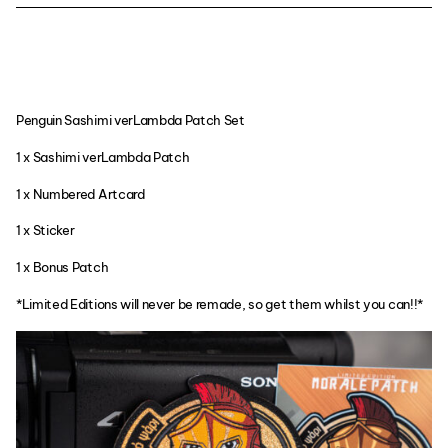
Penguin Sashimi verLambda Patch Set
1 x Sashimi verLambda Patch
1 x Numbered Artcard
1 x Sticker
1 x Bonus Patch
*Limited Editions will never be remade, so get them whilst you can!!*