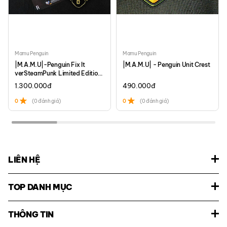
Mamu Penguin
Mamu Penguin
|M.A.M.U|-Penguin Fix It
|M.A.M.U| - Penguin Unit Crest
verSteamPunk Limited Edition
Set
1.300.000
đ
490.000
đ
0
(0 đánh giá)
0
(0 đánh giá)
LIÊN HỆ
TOP DANH MỤC
THÔNG TIN