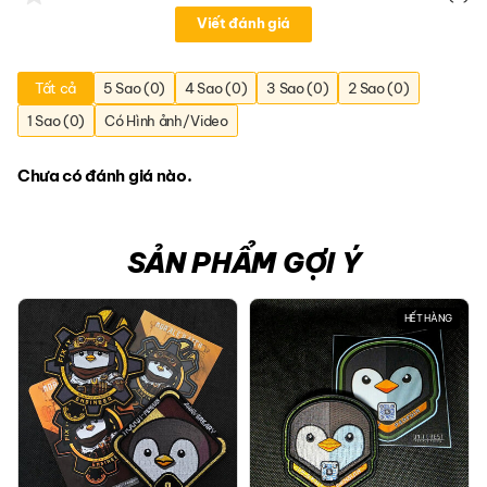
Viết đánh giá
Tất cả
5 Sao (0)
4 Sao (0)
3 Sao (0)
2 Sao (0)
1 Sao (0)
Có Hình ảnh/Video
Chưa có đánh giá nào.
SẢN PHẨM GỢI Ý
HẾT HÀNG