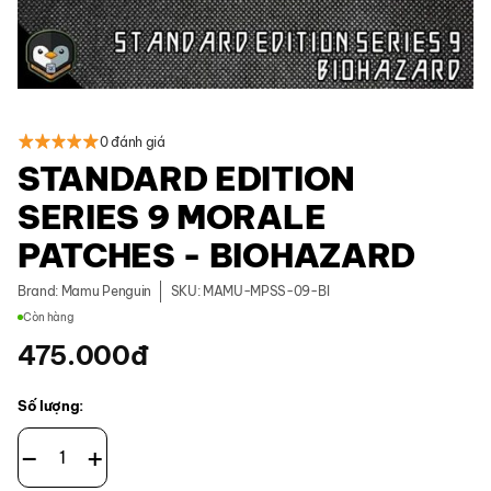
0 đánh giá
STANDARD EDITION
SERIES 9 MORALE
PATCHES - BIOHAZARD
Brand:
Mamu Penguin
SKU: MAMU-MPSS-09-BI
Còn hàng
475.000
đ
Số lượng:
Standard Edition Series 9 Morale Patches - Biohazard số lượng