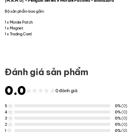
|M.A.M.U| – Penguin Series 9 Morale Patches – Biohazard
Bộ sản phẩm bao gồm:
1 x Morale Patch
1 x Magnet
1 x Trading Card
Đánh giá sản phẩm
0.0
0 đánh giá
5
0%
(0)
4
0%
(0)
3
0%
(0)
2
0%
(0)
1
0%
(0)