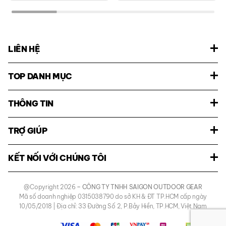
LIÊN HỆ
TOP DANH MỤC
THÔNG TIN
TRỢ GIÚP
KẾT NỐI VỚI CHÚNG TÔI
@Copyright 2026
– CÔNG TY TNHH SAIGON OUTDOOR GEAR
Mã số doanh nghiệp 0315038790 do sở KH & ĐT TP.HCM cấp ngày
10/05/2018 | Địa chỉ: 33 Đường Số 2, P.Bảy Hiền, TP.HCM, Việt Nam