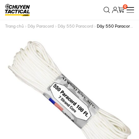
Bỏ
0
qua
nội
dung
Trang chủ
Dây Paracord
Dây 550 Paracord
Dây 550 Paracord
– White