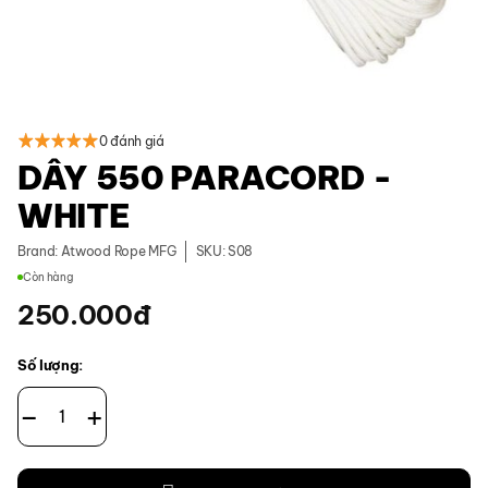
0 đánh giá
DÂY 550 PARACORD -
WHITE
Brand:
Atwood Rope MFG
SKU: S08
Còn hàng
250.000
đ
Số lượng:
Dây 550 Paracord - White số lượng