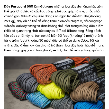
Dây Paracord 550 là một trong những
loại dây đa năng nhất trên
thế giới. Chất liệu và cấu tạo công nghệ cao giúp nó nhẹ, chắc chắn
và nhỏ gọn. Với sức chịu kéo đáng kinh ngạc lên đến 550 lb (khoảng
259 kg), dây dù có thể dễ dàng thực hiện các nhiệm vụ và công việc
mà các loại dây tương tự khác không thể. Một trong những đặc điểm
thiết kế quan trọng nhất của dây dù là 7 sợi lõi bên trong. Bằng cách
kéo các sợi lõi này ra, bạn có thể biến 50 feet (khoảng 15 mét) thành
hàng trăm feet (khoảng 30 mét) dây có thể sử dụng được. Tất cả
những đặc điểm này làm cho nó trở thành loại dây hoàn hảo để mang
theo hàng ngày, dù là trong ba lô, xe hơi, nhà để xe hay trong quần áo.