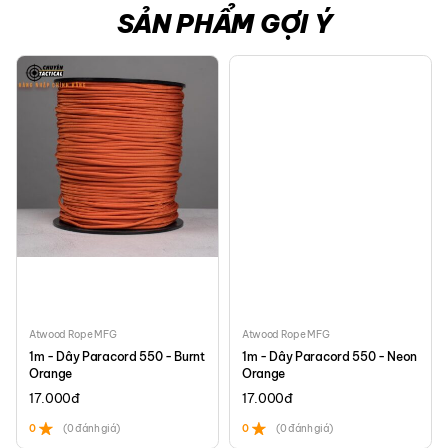
SẢN PHẨM GỢI Ý
Atwood Rope MFG
Atwood Rope MFG
1m - Dây Paracord 550 - Burnt
1m - Dây Paracord 550 - Neon
Orange
Orange
17.000
đ
17.000
đ
0
(0 đánh giá)
0
(0 đánh giá)