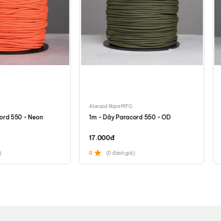
Atwood Rope MFG
ord 550 - Neon
1m - Dây Paracord 550 - OD
17.000
đ
)
0
(0 đánh giá)