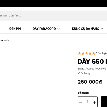
ĐÈN PIN
DÂY PARACORD
DỤNG CỤ ĐA NĂNG
Ambush
0 đánh gi
DÂY 550
Brand:
Atwood Rope MFG
Còn hàng
250.000
đ
Số lượng:
Dây 550 Paracord - 