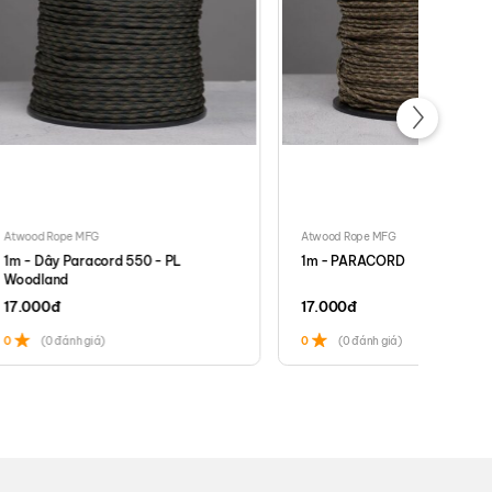
Atwood Rope MFG
Atwood Rope MFG
1m - Dây Paracord 550 - PL
1m - PARACORD
Woodland
17.000
đ
17.000
đ
0
(0 đánh giá)
0
(0 đánh giá)