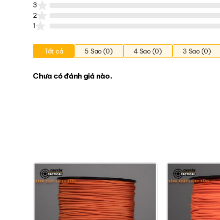
3
2
1
Tất cả
5 Sao (0)
4 Sao (0)
3 Sao (0)
Chưa có đánh giá nào.