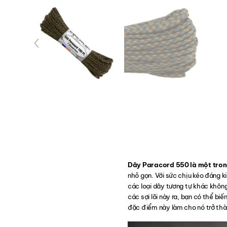
Dây Paracord 550 là một tro
nhỏ gọn. Với sức chịu kéo đáng 
các loại dây tương tự khác không
các sợi lõi này ra, bạn có thể 
đặc điểm này làm cho nó trở thàn