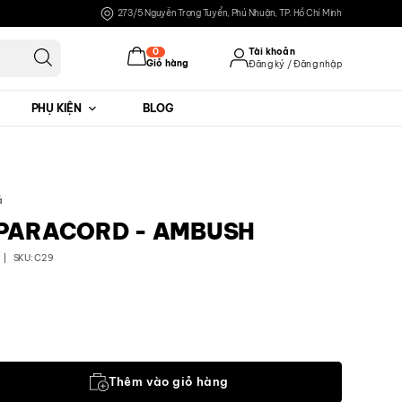
273/5 Nguyễn Trọng Tuyển, Phú Nhuận, TP. Hồ Chí Minh
0
Tài khoản
Giỏ hàng
Đăng ký / Đăng nhập
PHỤ KIỆN
BLOG
Đăng nhập
Đăng ký
á
 PARACORD - AMBUSH
SKU: C29
Ambush số lượng
Thêm vào giỏ hàng