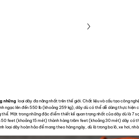
ng những
loại dây đa năng nhất trên thế giới. Chất liệu và cấu tạo công ng
kinh ngạc lên đến 550 lb (khoảng 259 kg), dây dù có thể dễ dàng thực hiện 
 thể. Một trong những đặc điểm thiết kế quan trọng nhất của dây dù là 7 sợi
biến 50 feet (khoảng 15 mét) thành hàng trăm feet (khoảng 30 mét) dây có 
h loại dây hoàn hảo để mang theo hàng ngày, dù là trong ba lô, xe hơi, nhà