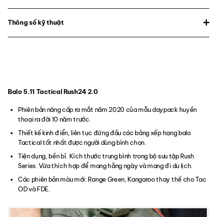
Thông số kỹ thuật
Balo 5.11 Tactical Rush24 2.0
Phiên bản nâng cấp ra mắt năm 2020 của mẫu daypack huyền
thoại ra đời 10 năm trước.
Thiết kế kinh điển, liên tục đứng đầu các bảng xếp hạng balo
Tactical tốt nhất được người dùng bình chọn.
Tiện dụng, bền bỉ. Kích thước trung bình trong bộ sưu tập Rush
Series. Vừa thích hợp để mang hằng ngày và mang đi du lịch.
Các phiên bản màu mới: Range Green, Kangaroo thay thế cho Tac
OD và FDE.