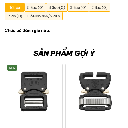
Tất cả
5 Sao (0)
4 Sao (0)
3 Sao (0)
2 Sao (0)
1 Sao (0)
Có Hình ảnh/Video
Chưa có đánh giá nào.
SẢN PHẨM GỢI Ý
NEW