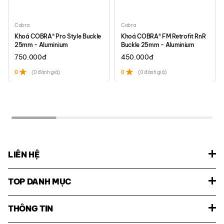
Cobra
Cobra
Khoá COBRA® Pro Style Buckle
Khoá COBRA® FM Retrofit RnR
25mm - Aluminium
Buckle 25mm - Aluminium
750.000
đ
450.000
đ
0
(0 đánh giá)
0
(0 đánh giá)
LIÊN HỆ
TOP DANH MỤC
THÔNG TIN