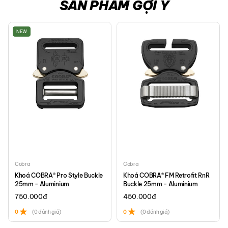
Mặt trong của quai đeo và lưng sử dụng vải mesh mềm mại, mang
SẢN PHẨM GỢI Ý
lại sự thoải mái khi đeo và cọ xát với cơ thể, quần áo.
Khoá kéo YKK #8.
NEW
Đầu khoá: dây Paracord, made in USA từ Atwoodrope.
Cobra
Cobra
Khoá COBRA® Pro Style Buckle
Khoá COBRA® FM Retrofit RnR
25mm - Aluminium
Buckle 25mm - Aluminium
750.000
đ
450.000
đ
0
(0 đánh giá)
0
(0 đánh giá)