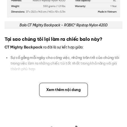
Balo CT Mighty Backpack – ROBIC® Ripstop Nylon 420D
Tại sao chúng tôi lại làm ra chiếc balo này?
CT Mighty Backpack
ra đời là sự kết hợp giữa:
Sự cố gắng mỗi ngày cho công việc, những trăn trở của chúng tôi
trong việc làm ra những chiếc túi tốt nhất trong khả năng với giá
thành phù hợp.
Tình yêu thương của người cha dành cho gia đình, đặc biệt là người
bạn nhỏ.
Xem thêm nội dung
Kế thừa đam mê của chúng tôi sang thế hệ tiếp theo.
Chiếc balo CT Mighty Backpack có gì đặc biệt?
Bên ngoài:
Mặt trước: 3 hàng x 6 khe Molle Webbing.
Bảng velcro để dán patch: 22 x 8cm