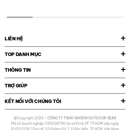
LIÊN HỆ
TOP DANH MỤC
THÔNG TIN
TRỢ GIÚP
KẾT NỐI VỚI CHÚNG TÔI
@Copyright 2026
– CÔNG TY TNHH SAIGON OUTDOOR GEAR
Mã số doanh nghiệp 0315038790 do sở KH & ĐT TP.HCM cấp ngày
10/05/2018 | Địa chỉ: 33 Đường Số 2, P.Bảy Hiền, TP.HCM, Việt Nam