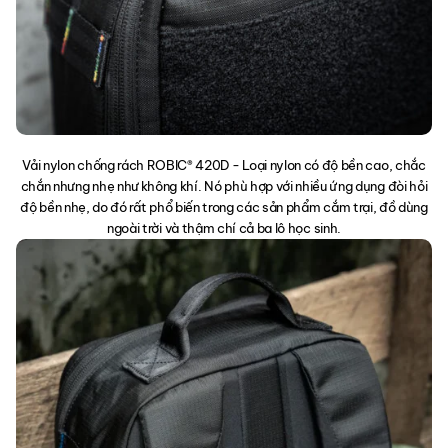
Vải nylon chống rách ROBIC® 420D - Loại nylon có độ bền cao, chắc
chắn nhưng nhẹ như không khí. Nó phù hợp với nhiều ứng dụng đòi hỏi
độ bền nhẹ, do đó rất phổ biến trong các sản phẩm cắm trại, đồ dùng
ngoài trời và thậm chí cả ba lô học sinh.