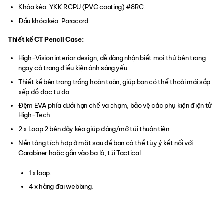
Khóa kéo: YKK RCPU (PVC coating) #8RC.
Đầu khóa kéo: Paracord.
Thiết kế CT Pencil Case:
High-Vision interior design, dễ dàng nhận biết mọi thứ bên trong
ngay cả trong điều kiện ánh sáng yếu.
Thiết kế bên trong trống hoàn toàn, giúp bạn có thể thoải mái sắp
xếp đồ đạc tự do.
Đệm EVA phía dưới hạn chế va chạm, bảo vệ các phụ kiện điện tử
High-Tech.
2 x Loop 2 bên dây kéo giúp đóng/mở túi thuận tiện.
Nền tảng tích hợp ở mặt sau để bạn có thể tùy ý kết nối với
Carabiner hoặc gắn vào ba lô, túi Tactical:
1 x loop.
4 x hàng đai webbing.