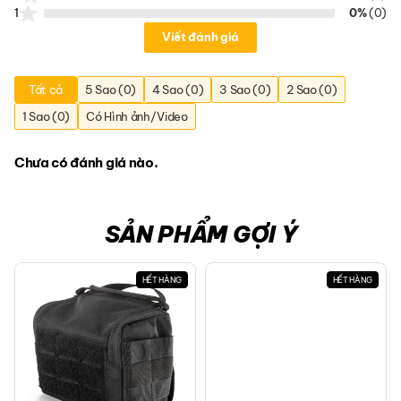
1
0%
(0)
Viết đánh giá
Tất cả
5 Sao (0)
4 Sao (0)
3 Sao (0)
2 Sao (0)
1 Sao (0)
Có Hình ảnh/Video
Chưa có đánh giá nào.
SẢN PHẨM GỢI Ý
HẾT HÀNG
HẾT HÀNG