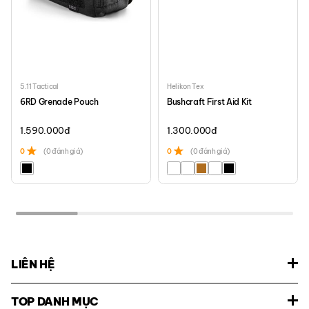
5.11 Tactical
Helikon Tex
6RD Grenade Pouch
Bushcraft First Aid Kit
1.590.000
đ
1.300.000
đ
0
(0 đánh giá)
0
(0 đánh giá)
LIÊN HỆ
TOP DANH MỤC