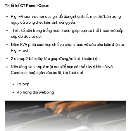
Thiết kế CT Pencil Case:
High-Vision interior design, dễ dàng nhận biết mọi thứ bên trong
ngay cả trong điều kiện ánh sáng yếu.
Thiết kế bên trong trống hoàn toàn, giúp bạn có thể thoải mái sắp
xếp đồ đạc tự do.
Đệm EVA phía dưới hạn chế va chạm, bảo vệ các phụ kiện điện tử
High-Tech.
2 x Loop 2 bên dây kéo giúp đóng/mở túi thuận tiện.
Nền tảng tích hợp ở mặt sau để bạn có thể tùy ý kết nối với
Carabiner hoặc gắn vào ba lô, túi Tactical:
1 x loop.
4 x hàng đai webbing.