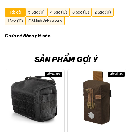
Tất cả
5 Sao (0)
4 Sao (0)
3 Sao (0)
2 Sao (0)
1 Sao (0)
Có Hình ảnh/Video
Chưa có đánh giá nào.
SẢN PHẨM GỢI Ý
HẾT HÀNG
HẾT HÀNG