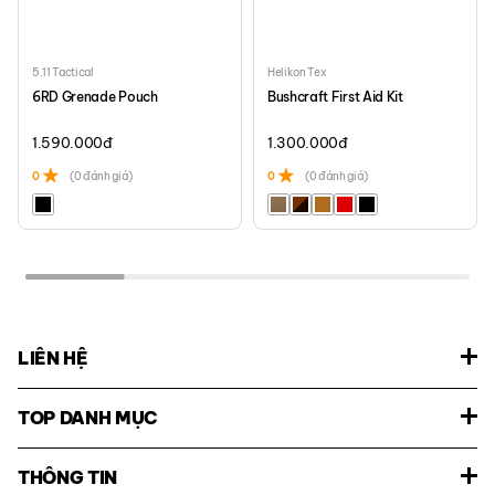
5.11 Tactical
Helikon Tex
6RD Grenade Pouch
Bushcraft First Aid Kit
1.590.000
đ
1.300.000
đ
0
(0 đánh giá)
0
(0 đánh giá)
LIÊN HỆ
TOP DANH MỤC
THÔNG TIN