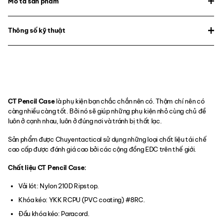
Mô tả sản phẩm
Thông số kỹ thuật
CT Pencil Case
là phụ kiện bạn chắc chắn nên có. Thậm chí nên có
càng nhiều càng tốt. Bởi nó sẽ giúp những phụ kiện nhỏ cùng chủ đề
luôn ở cạnh nhau, luôn ở đúng nơi và tránh bị thất lạc.
Sản phẩm được Chuyentactical sử dụng những loại chất liệu tái chế
cao cấp được đánh giá cao bởi các cộng đồng EDC trên thế giới.
Chất liệu CT Pencil Case:
Vải lót: Nylon 210D Ripstop.
Khóa kéo: YKK RCPU (PVC coating) #8RC.
Đầu khóa kéo: Paracord.