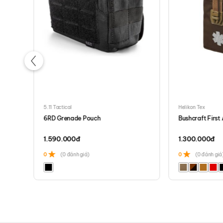
5.11 Tactical
Helikon Tex
6RD Grenade Pouch
Bushcraft First 
1.590.000
đ
1.300.000
đ
0
(0 đánh giá)
0
(0 đánh giá