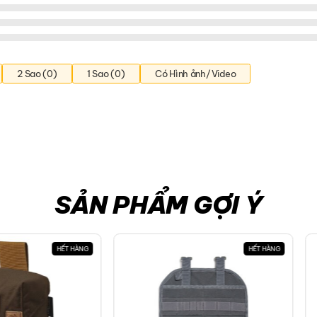
2 Sao (0)
1 Sao (0)
Có Hình ảnh/Video
SẢN PHẨM GỢI Ý
HẾT HÀNG
HẾT HÀNG