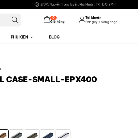
273/5 Nguyễn Trọng Tuyển, Phú Nhuận, TP. Hồ Chí Minh
0
Tài khoản
Giỏ hàng
Đăng ký / Đăng nhập
PHỤ KIỆN
BLOG
Đăng nhập
Đăng ký
á
IL CASE-SMALL-EPX400