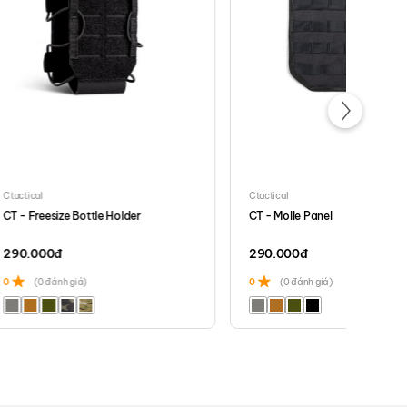
Ctactical
Ctactical
CT - Freesize Bottle Holder
CT - Molle Panel
290.000
đ
290.000
đ
0
(0 đánh giá)
0
(0 đánh giá)