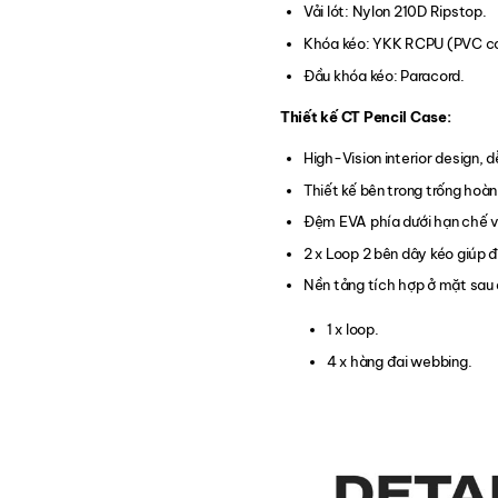
Vải lót: Nylon 210D Ripstop.
Khóa kéo: YKK RCPU (PVC c
Đầu khóa kéo: Paracord.
Thiết kế CT Pencil Case:
High-Vision interior design, 
Thiết kế bên trong trống hoàn
Đệm EVA phía dưới hạn chế v
2 x Loop 2 bên dây kéo giúp 
Nền tảng tích hợp ở mặt sau đ
1 x loop.
4 x hàng đai webbing.