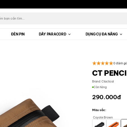
ĐÈN PIN
DÂY PARACORD
DỤNG CỤ ĐA NĂNG
0 đánh gi
CT PENC
Brand:
Ctactical
Còn hàng
290.000
đ
Màu sắc
Coyote Brown