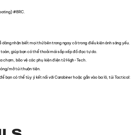
oating) #8RC.
dễ dàng nhận biết mọi thứ bên trong ngay cả trong điều kiện ánh sáng yếu.
 toàn, giúp bạn có thể thoải mái sắp xếp đồ đạc tự do.
a chạm, bảo vệ các phụ kiện điện tử High-Tech.
đóng/mở túi thuận tiện.
ể bạn có thể tùy ý kết nối với Carabiner hoặc gắn vào ba lô, túi Tactical: