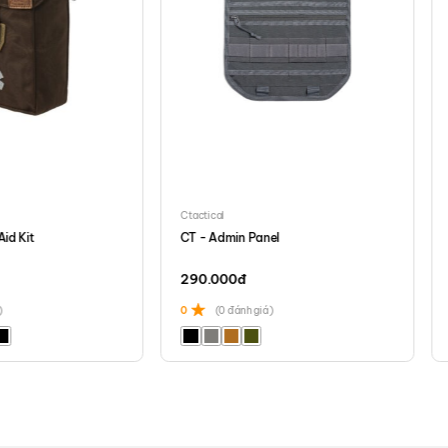
Ctactical
Aid Kit
CT - Admin Panel
290.000
đ
)
0
(0 đánh giá)