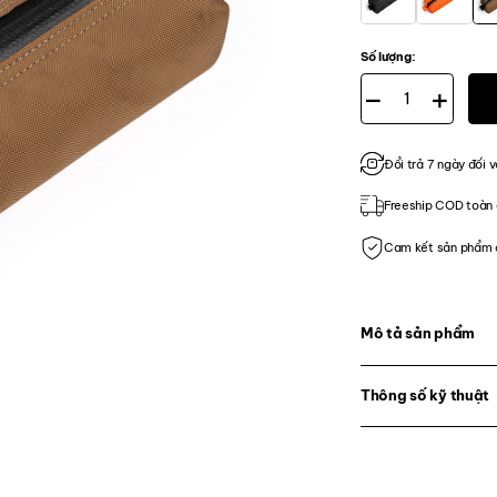
Số lượng:
CT Pencil Case-Smal
Đổi trả 7 ngày đối v
Freeship COD toàn 
Cam kết sản phẩm 
Mô tả sản phẩm
Thông số kỹ thuật