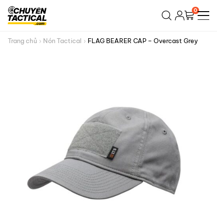
Bỏ
0
qua
nội
dung
Trang chủ
Nón Tactical
FLAG BEARER CAP – Overcast Grey