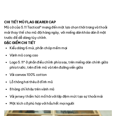
CHI TIẾT MŨ FLAG BEARER CAP
Mũ cờ của 5.11 Tactical® mang đến một lựa chọn thời trang và thoải
mái thay thế cho mũ đội hàng ngày, với miếng dán khóa dán ở mặt
trước để dễ dàng tùy chỉnh.
ĐẶC ĐIỂM CHI TIẾT
Kiểu dáng 6 múi, phần chóp mềm mại
Vành mũ cong cao
Logo 5.11® ở phần điều chỉnh phía sau, trên miếng dán chính giữa
phía trước, trên đỉnh mũ và trên đường viền giữa
Vải canvas 100% cotton
Lỗ thông hơi thêu ở đỉnh mũ
8 hàng chỉ khâu trên vành mũ
Vải jersey thấm hút mồ hôi với lớp đệm mút tạo sự thoải mái
Một kích cỡ phù hợp với hầu hết mọi người