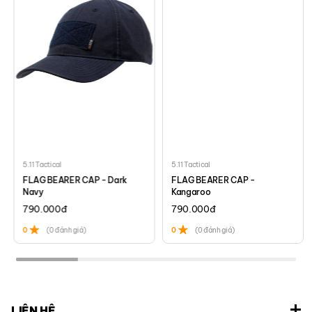
5.11 Tactical
5.11 Tactical
FLAG BEARER CAP - Dark
FLAG BEARER CAP -
Navy
Kangaroo
790.000
đ
790.000
đ
0
(0 đánh giá)
0
(0 đánh giá)
LIÊN HỆ