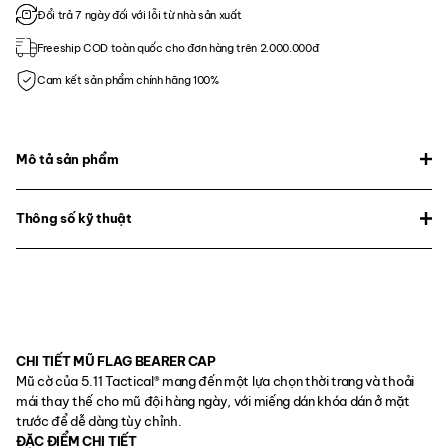
Đổi trả 7 ngày đối với lỗi từ nhà sản xuất
Freeship COD toàn quốc cho đơn hàng trên 2.000.000đ
Cam kết sản phẩm chính hãng 100%
Mô tả sản phẩm
Thông số kỹ thuật
CHI TIẾT MŨ FLAG BEARER CAP
Mũ cờ của 5.11 Tactical® mang đến một lựa chọn thời trang và thoải
mái thay thế cho mũ đội hàng ngày, với miếng dán khóa dán ở mặt
trước để dễ dàng tùy chỉnh.
ĐẶC ĐIỂM CHI TIẾT