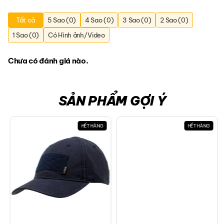
Tất cả
5 Sao (0)
4 Sao (0)
3 Sao (0)
2 Sao (0)
1 Sao (0)
Có Hình ảnh/Video
Chưa có đánh giá nào.
SẢN PHẨM GỢI Ý
HẾT HÀNG
HẾT HÀNG