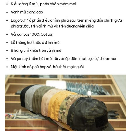
Kiểu dáng 6 múi, phần chóp mềm mại
Vành mũ cong cao
Logo 5.11® ở phần điều chỉnh phía sau, trên miếng dán chính giữa
phía trước, trên đỉnh mũ và trên đường viền giữa
Vải canvas 100% Cotton
Lỗ thông hơi thêu ở đỉnh mũ
8 hàng chỉ khâu trên vành mũ
Vải jersey thấm hút mồ hôi với lớp đệm mút tạo sự thoải mái
Một kích cỡ phù hợp với hầu hết mọi người