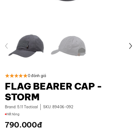
0 đánh giá
FLAG BEARER CAP -
STORM
Brand:
5.11 Tactical
SKU: 89406-092
Hết hàng
790.000
đ