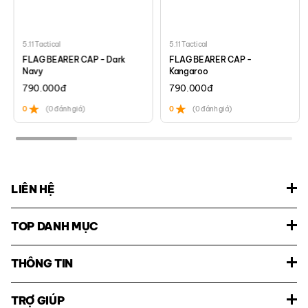
5.11 Tactical
5.11 Tactical
FLAG BEARER CAP - Dark
FLAG BEARER CAP -
Navy
Kangaroo
790.000
đ
790.000
đ
0
(0 đánh giá)
0
(0 đánh giá)
LIÊN HỆ
TOP DANH MỤC
THÔNG TIN
TRỢ GIÚP