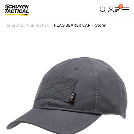
Bỏ
0
qua
nội
dung
Trang chủ
Nón Tactical
FLAG BEARER CAP – Storm