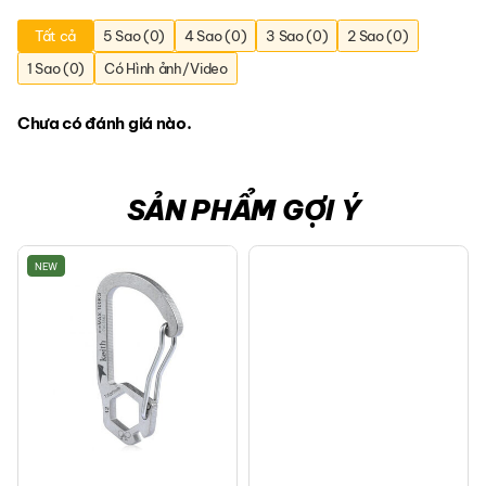
Tất cả
5 Sao (0)
4 Sao (0)
3 Sao (0)
2 Sao (0)
1 Sao (0)
Có Hình ảnh/Video
Chưa có đánh giá nào.
SẢN PHẨM GỢI Ý
NEW