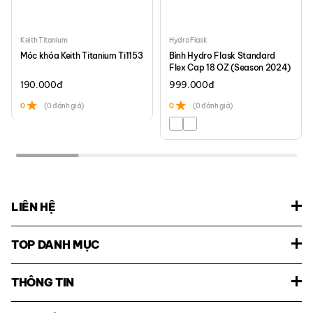
Keith Titanium
Hydro Flask
Móc khóa Keith Titanium Ti1153
Bình Hydro Flask Standard
Flex Cap 18 OZ (Season 2024)
190.000
đ
999.000
đ
0
(0 đánh giá)
0
(0 đánh giá)
LIÊN HỆ
TOP DANH MỤC
THÔNG TIN