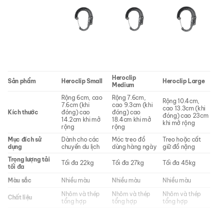
Heroclip
Sản phẩm
Heroclip Small
Heroclip Large
Medium
Rộng 6cm, cao
Rộng 7.6cm,
Rộng 10.4cm,
7.6cm (khi
cao 9.3cm (khi
cao 13.3cm (khi
Kích thước
đóng) cao
đóng) cao
đóng) cao 23cm
14.2cm khi mở
18.4cm khi mở
khi mở rộng
rộng
rộng
Mục đích sử
Dành cho các
Móc treo đồ
Treo hoặc cất
dụng
chuyến du lịch
dùng hàng ngày
giữ đồ nặng
Trọng lượng tải
Tối đa 22kg
Tối đa 27kg
Tối đa 45kg
tối đa
Màu sắc
Nhiều màu
Nhiều màu
Nhiều màu
Nhôm và thép
Nhôm và thép
Nhôm và thép
Chất liệu
tổng hợp
tổng hợp
tổng hợp