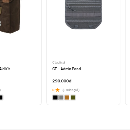
Ctactical
Aid Kit
CT - Admin Panel
290.000
đ
)
0
(0 đánh giá)