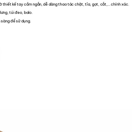
ờ thiết kế tay cầm ngắn, dễ dàng thao tác chặt, tỉa, gọt, cắt,… chính xác.
lưng, túi đeo, balo.
 sàng để sử dụng.
.