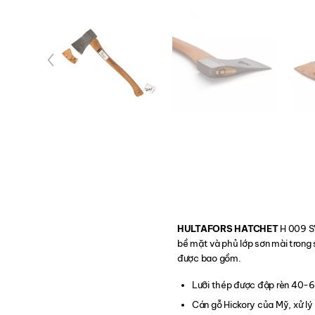
HULTAFORS HATCHET
H 009 SV
bề mặt và phủ lớp sơn mài trong 
được bao gồm.
Lưỡi thép được đập rèn 40-60
Cán gỗ Hickory của Mỹ, xử lý