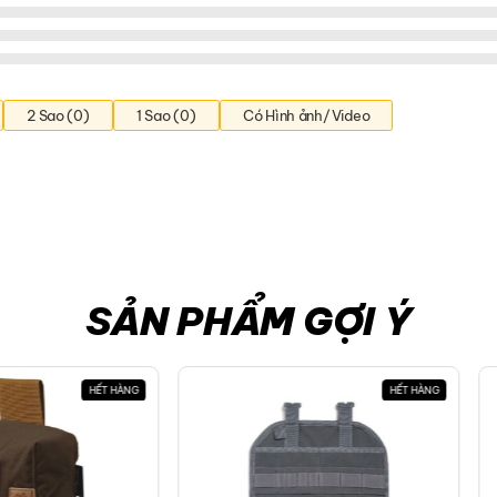
2 Sao (0)
1 Sao (0)
Có Hình ảnh/Video
SẢN PHẨM GỢI Ý
HẾT HÀNG
HẾT HÀNG