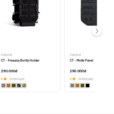
Ctactical
Ctactical
CT - Freesize Bottle Holder
CT - Molle Panel
290.000
đ
290.000
đ
0
(0 đánh giá)
0
(0 đánh giá)