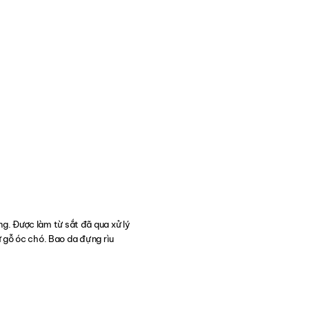
ng. Được làm từ sắt đã qua xử lý
ừ gỗ óc chó. Bao da đựng rìu