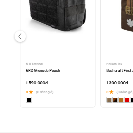
5.11 Tactical
Helikon Tex
6RD Grenade Pouch
Bushcraft First 
1.590.000
đ
1.300.000
đ
0
(0 đánh giá)
0
(0 đánh giá