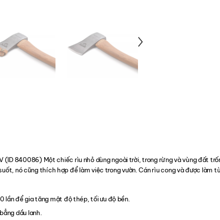
 (ID 840086) Một chiếc rìu nhỏ dùng ngoài trời, trong rừng và vùng đất trố
suốt, nó cũng thích hợp để làm việc trong vườn. Cán rìu cong và được làm t
 lần để gia tăng mật độ thép, tối ưu độ bền.
 bẳng dầu lanh.