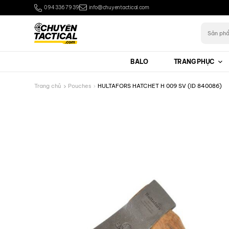
Bỏ
094 336 79 39
info@chuyentactical.com
qua
nội
Tìm
kiếm:
dung
BALO
TRANG PHỤC
Trang chủ
Pouches
HULTAFORS HATCHET H 009 SV (ID 840086)