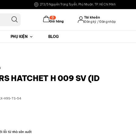
273/5 Nguyễn Trọng Tuyển, Phú Nhuận, TP. Hồ Chí Minh
0
Tài khoản
Giỏ hàng
Đăng ký / Đăng nhập
PHỤ KIỆN
BLOG
Đăng nhập
Đăng ký
á
S HATCHET H 009 SV (ID
AX-H9S-TS-54
ới lỗi từ nhà sản xuất