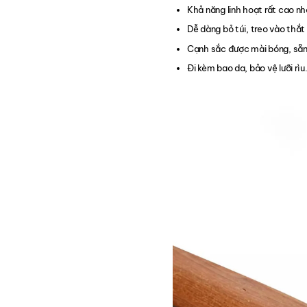
Khả năng linh hoạt rất cao nh
Dễ dàng bỏ túi, treo vào thắt 
Cạnh sắc được mài bóng, sẵn
Đi kèm bao da, bảo vệ lưỡi rìu