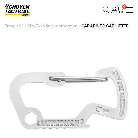
Bỏ
0
qua
nội
dung
Trang chủ
Kìm Đa Năng Leatherman
CARABINER CAP LIFTER