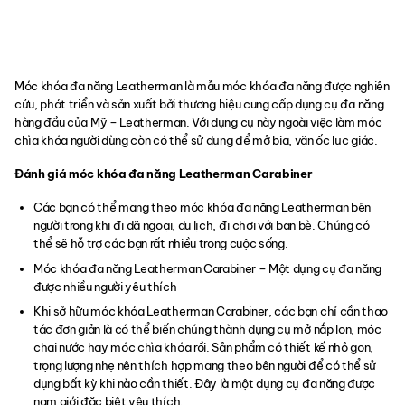
Móc khóa đa năng Leatherman là mẫu móc khóa đa năng được nghiên
cứu, phát triển và sản xuất bởi thương hiệu cung cấp dụng cụ đa năng
hàng đầu của Mỹ – Leatherman. Với dụng cụ này ngoài việc làm móc
chìa khóa người dùng còn có thể sử dụng để mở bia, vặn ốc lục giác.
Đánh giá móc khóa đa năng Leatherman Carabiner
Các bạn có thể mang theo móc khóa đa năng Leatherman bên
người trong khi đi dã ngoại, du lịch, đi chơi với bạn bè. Chúng có
thể sẽ hỗ trợ các bạn rất nhiều trong cuộc sống.
Móc khóa đa năng Leatherman Carabiner – Một dụng cụ đa năng
được nhiều người yêu thích
Khi sở hữu móc khóa Leatherman Carabiner, các bạn chỉ cần thao
tác đơn giản là có thể biến chúng thành dụng cụ mở nắp lon, móc
chai nước hay móc chìa khóa rồi. Sản phẩm có thiết kế nhỏ gọn,
trọng lượng nhẹ nên thích hợp mang theo bên người để có thể sử
dụng bất kỳ khi nào cần thiết. Đây là một dụng cụ đa năng được
nam giới đặc biệt yêu thích.