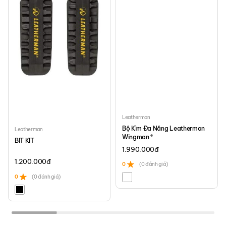
Leatherman
Bộ Kìm Đa Năng Leatherman
Leatherman
Wingman ®
BIT KIT
1.990.000
đ
1.200.000
đ
0
(0 đánh giá)
0
(0 đánh giá)