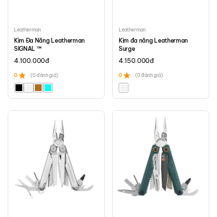
Leatherman
Leatherman
Kìm Đa Năng Leatherman
Kìm đa năng Leatherman
SIGNAL ™
Surge
4.100.000
đ
4.150.000
đ
0
(0 đánh giá)
0
(0 đánh giá)