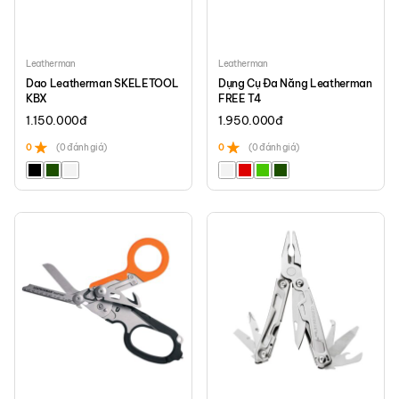
Leatherman
Leatherman
Dao Leatherman SKELETOOL
Dụng Cụ Đa Năng Leatherman
KBX
FREE T4
1.150.000
đ
1.950.000
đ
0
(0 đánh giá)
0
(0 đánh giá)