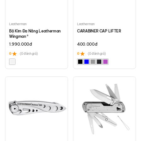
Leatherman
Leatherman
Bộ Kìm Đa Năng Leatherman
CARABINER CAP LIFTER
Wingman ®
1.990.000
đ
400.000
đ
0
(0 đánh giá)
0
(0 đánh giá)