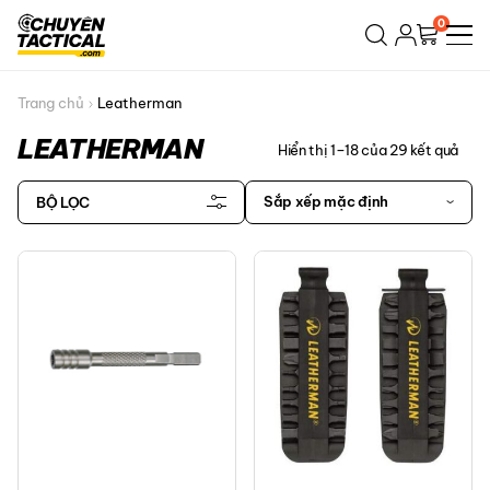
Bỏ
0
qua
nội
dung
Trang chủ
Leatherman
LEATHERMAN
Hiển thị 1–18 của 29 kết quả
Sắp xếp mặc định
BỘ LỌC