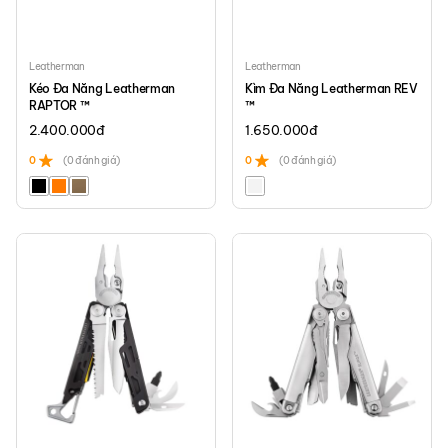
Leatherman
Leatherman
Kéo Đa Năng Leatherman
Kìm Đa Năng Leatherman REV
RAPTOR ™
™
2.400.000
đ
1.650.000
đ
0
(0 đánh giá)
0
(0 đánh giá)