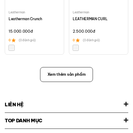
Leatherman
Leatherman
Leatherman Crunch
LEATHERMAN CURL
15.000.000
đ
2.500.000
đ
0
(0 đánh giá)
0
(0 đánh giá)
Xem thêm sản phẩm
LIÊN HỆ
TOP DANH MỤC