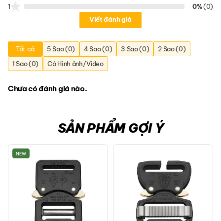
1
0%
(0)
Viết đánh giá
Tất cả
5 Sao (0)
4 Sao (0)
3 Sao (0)
2 Sao (0)
1 Sao (0)
Có Hình ảnh/Video
Chưa có đánh giá nào.
SẢN PHẨM GỢI Ý
NEW