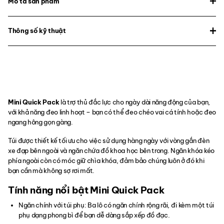
Mô tả sản phẩm
Thông số kỹ thuật
Mini Quick Pack
là trợ thủ đắc lực cho ngày dài năng động của bạn,
với khả năng đeo linh hoạt – bạn có thể đeo chéo vai cá tính hoặc đeo
ngang hông gọn gàng.
Túi được thiết kế tối ưu cho việc sử dụng hàng ngày với vòng gắn đèn
xe đạp bên ngoài và ngăn chứa đồ khoa học bên trong. Ngăn khóa kéo
phía ngoài còn có móc giữ chìa khóa, đảm bảo chúng luôn ở đó khi
bạn cần mà không sợ rơi mất.
Tính năng nổi bật Mini Quick Pack
Ngăn chính với túi phụ: Ba lô có ngăn chính rộng rãi, đi kèm một túi
phụ dạng phong bì để bạn dễ dàng sắp xếp đồ đạc.