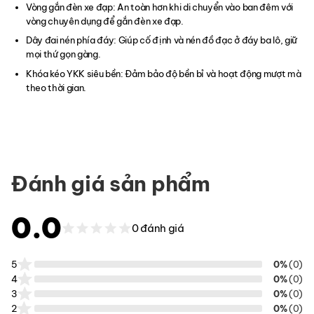
Vòng gắn đèn xe đạp: An toàn hơn khi di chuyển vào ban đêm với
vòng chuyên dụng để gắn đèn xe đạp.
Dây đai nén phía đáy: Giúp cố định và nén đồ đạc ở đáy ba lô, giữ
mọi thứ gọn gàng.
Khóa kéo YKK siêu bền: Đảm bảo độ bền bỉ và hoạt động mượt mà
theo thời gian.
Đánh giá sản phẩm
0.0
0 đánh giá
5
0%
(0)
4
0%
(0)
3
0%
(0)
2
0%
(0)