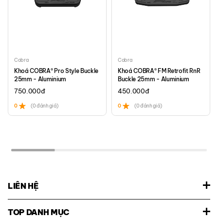
Cobra
Cobra
Khoá COBRA® Pro Style Buckle
Khoá COBRA® FM Retrofit RnR
25mm - Aluminium
Buckle 25mm - Aluminium
750.000
đ
450.000
đ
0
(0 đánh giá)
0
(0 đánh giá)
LIÊN HỆ
TOP DANH MỤC