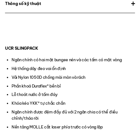
Thông số kỹ thuật
UCR SLINGPACK
Ngăn chính có hai mặt bungee nén và các tấm có mặt vòng
Hệ thống dây đeo vai ổn định
Vải Nylon 1050D chống mài mòn và rách
Phần khoá Duraflex® bền bỉ
Lỗ thoát nước ở tấm đáy
Khóa kéo YKK® tự chắc chắn
Ngăn chính được đệm đầy đủ với 2 ngăn chia có thể điều
chỉnh/tháo rời
Nền tảng MOLLE cắt laser phía trước có vòng lặp