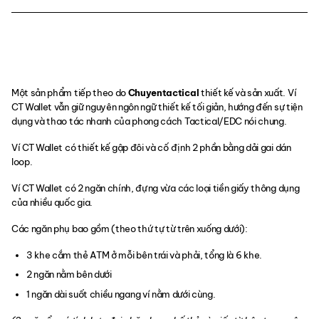
Một sản phẩm tiếp theo do
Chuyentactical
thiết kế và sản xuất. Ví
CT Wallet vẫn giữ nguyên ngôn ngữ thiết kế tối giản, hướng đến sự tiện
dụng và thao tác nhanh của phong cách Tactical/EDC nói chung.
Ví CT Wallet có thiết kế gập đôi và cố định 2 phần bằng dải gai dán
loop.
Ví CT Wallet có 2 ngăn chính, đựng vừa các loại tiền giấy thông dụng
của nhiều quốc gia.
Các ngăn phụ bao gồm (theo thứ tự từ trên xuống dưới):
3 khe cắm thẻ ATM ở mỗi bên trái và phải, tổng là 6 khe.
2 ngăn nằm bên dưới
1 ngăn dài suốt chiều ngang ví nằm dưới cùng.