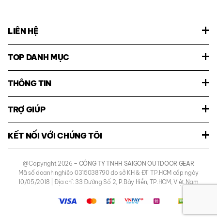
LIÊN HỆ
TOP DANH MỤC
THÔNG TIN
TRỢ GIÚP
KẾT NỐI VỚI CHÚNG TÔI
@Copyright 2026
– CÔNG TY TNHH SAIGON OUTDOOR GEAR
Mã số doanh nghiệp 0315038790 do sở KH & ĐT TP.HCM cấp ngày
10/05/2018 | Địa chỉ: 33 Đường Số 2, P.Bảy Hiền, TP.HCM, Việt Nam