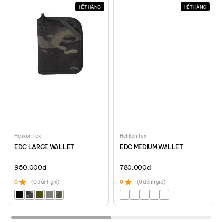
HẾT HÀNG
HẾT HÀNG
Helikon Tex
Helikon Tex
EDC LARGE WALLET
EDC MEDIUM WALLET
950.000
đ
780.000
đ
0
(0 đánh giá)
0
(0 đánh giá)