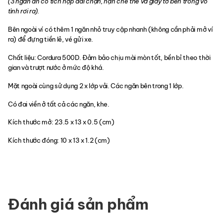
(3 ngăn ẩn có tích hợp đai chặn, hạn chế thẻ và giấy tờ bên trong vô
tình rơi ra).
Bên ngoài ví có thêm 1 ngăn nhỏ truy cập nhanh (không cần phải mở ví
ra) để đựng tiền lẻ, vé gửi xe.
Chất liệu: Cordura 500D. Đảm bảo chịu mài mòn tốt, bền bỉ theo thời
gian và trượt nước ở mức độ khá.
Mặt ngoài cùng sử dụng 2 x lớp vải. Các ngăn bên trong 1 lớp.
Có đai viền ở tất cả các ngăn, khe.
Kích thước mở: 23.5 x 13 x 0.5 (cm)
Kích thước đóng: 10 x 13 x 1.2 (cm)
Đánh giá sản phẩm