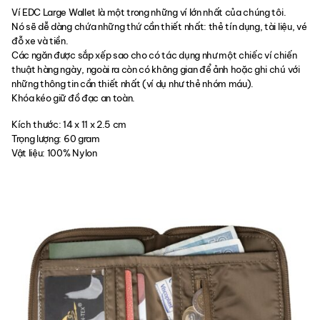
Ví EDC Large Wallet là một trong những ví lớn nhất của chúng tôi.
Nó sẽ dễ dàng chứa những thứ cần thiết nhất: thẻ tín dụng, tài liệu, vé
đỗ xe và tiền.
Các ngăn được sắp xếp sao cho có tác dụng như một chiếc ví chiến
thuật hàng ngày, ngoài ra còn có không gian để ảnh hoặc ghi chú với
những thông tin cần thiết nhất (ví dụ như thẻ nhóm máu).
Khóa kéo giữ đồ đạc an toàn.
Kích thước: 14 x 11 x 2.5 cm
Trọng lượng: 60 gram
Vật liệu: 100% Nylon