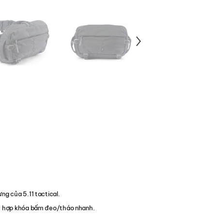
ng của 5.11 tactical.
ch hợp khóa bấm đeo/tháo nhanh.