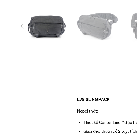
LV8 SLING PACK
Ngoại thất:
Thiết kế Center Line™ đặc trư
Quai đeo thuận cả 2 tay, tí