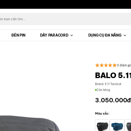
ĐÈN PIN
DÂY PARACORD
DỤNG CỤ ĐA NĂNG
0 đánh gi
BALO 5.1
Brand:
5.11 Tactical
Còn hàng
3.050.000
Màu sắc