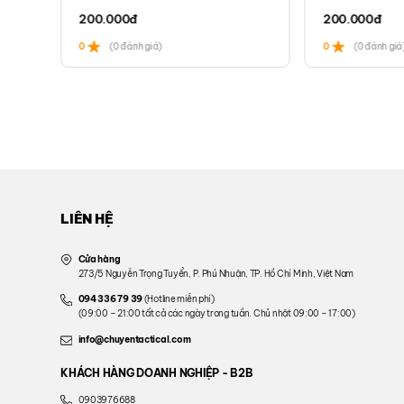
200.000
đ
200.000
đ
0
(0 đánh giá)
0
(0 đánh giá
LIÊN HỆ
Cửa hàng
273/5 Nguyễn Trọng Tuyển, P. Phú Nhuận, TP. Hồ Chí Minh, Việt Nam
094 336 79 39
(Hotline miễn phí)
(09:00 – 21:00 tất cả các ngày trong tuần. Chủ nhật 09:00 – 17:00)
info@chuyentactical.com
KHÁCH HÀNG DOANH NGHIỆP - B2B
0903976688