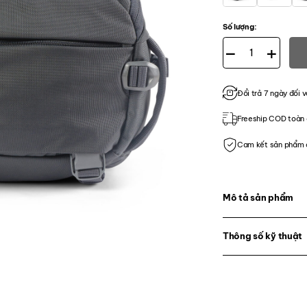
Số lượng:
Balo 5.11 Tactical LV
Đổi trả 7 ngày đối v
Freeship COD toàn 
Cam kết sản phẩm 
Mô tả sản phẩm
Thông số kỹ thuật