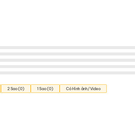
2 Sao (0)
1 Sao (0)
Có Hình ảnh/Video