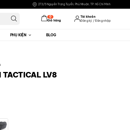
273/5 Nguyễn Trọng Tuyển, Phú Nhuận, TP. Hồ Chí Minh
0
Tài khoản
Giỏ hàng
Đăng ký / Đăng nhập
PHỤ KIỆN
BLOG
Đăng nhập
Đăng ký
á
1 TACTICAL LV8
đ