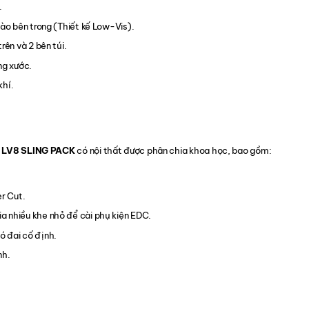
.
vào bên trong (Thiết kế Low-Vis).
rên và 2 bên túi.
ng xước.
khí.
al LV8 SLING PACK
có nội thất được phân chia khoa học, bao gồm:
er Cut.
a nhiều khe nhỏ để cài phụ kiện EDC.
ó đai cố định.
nh.