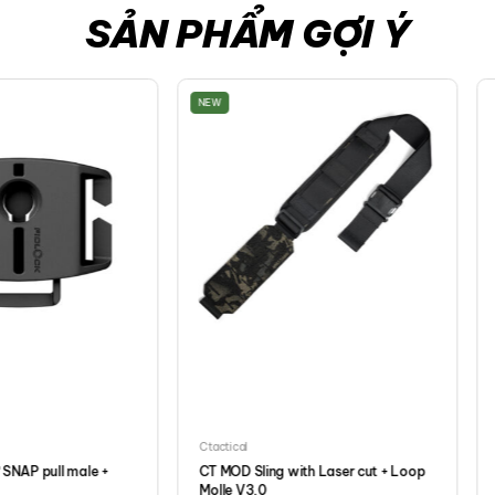
SẢN PHẨM GỢI Ý
NEW
Ctactical
SNAP pull male +
CT MOD Sling with Laser cut + Loop
Molle V3.0