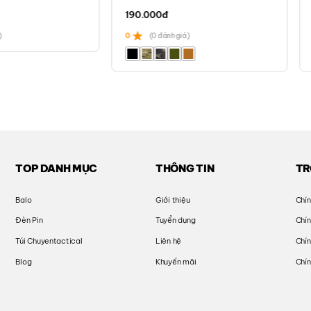
190.000
đ
)
0
(0 đánh giá)
TOP DANH MỤC
THÔNG TIN
TR
Balo
Giới thiệu
Chín
Đèn Pin
Tuyển dụng
Chí
Túi Chuyentactical
Liên hệ
Chín
Blog
Khuyến mãi
Chín