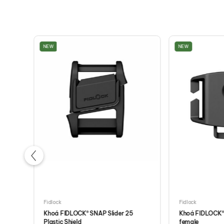
NEW
NEW
Fidlock
Fidlock
Khoá FIDLOCK® SNAP Slider 25
Khoá FIDLOCK® 
Plastic Shield
female