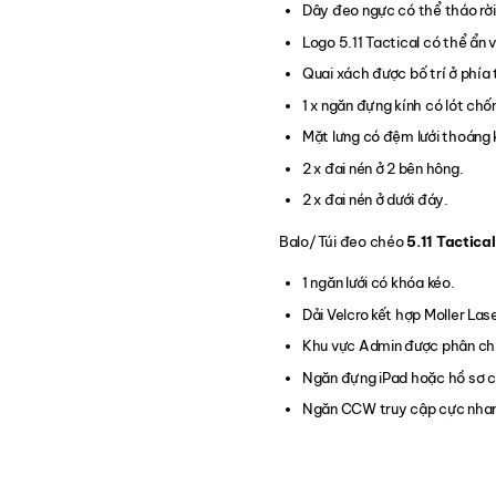
Dây đeo ngực có thể tháo rời
Logo 5.11 Tactical có thể ẩn 
Quai xách được bố trí ở phía t
1 x ngăn đựng kính có lót chố
Mặt lưng có đệm lưới thoáng 
2 x đai nén ở 2 bên hông.
2 x đai nén ở dưới đáy.
Balo/Túi đeo chéo
5.11 Tactic
1 ngăn lưới có khóa kéo.
Dải Velcro kết hợp Moller Las
Khu vực Admin được phân chi
Ngăn đựng iPad hoặc hồ sơ c
Ngăn CCW truy cập cực nha